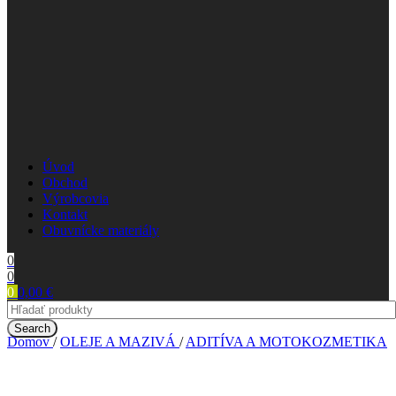
Úvod
Obchod
Výrobcovia
Kontakt
Obuvnícke materiály
0
0
0
0,00
€
Search
Domov
/
OLEJE A MAZIVÁ
/
ADITÍVA A MOTOKOZMETIKA