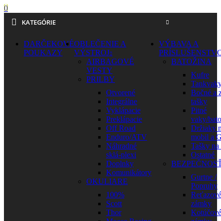
0
KATEGÓRIE
DARČEKOVÉ
OBLEČENIE A
VÝBAVA A
POUKAZY
VÝSTROJ
PRÍSLUŠENSTV
AIRBAGOVÉ
BATOŽINA
VESTY
Kufre
PRILBY
Tankvak
Otvorené
Bočné a 
Integrálne
tašky
Vyklápacie
Pitné
Preklápacie
vaky/bat
Off Road
Držiaky 
Enduro/ATV
mobil a 
Náhradné
Tašky na
sklá-plexi
Ostatné
Doplnky
BEZPEČNOS
Komunikátory
Gurtne /
OKULIARE
Popruhy
100%
Reťazov
Scott
zámky
Thor
Kotúčov