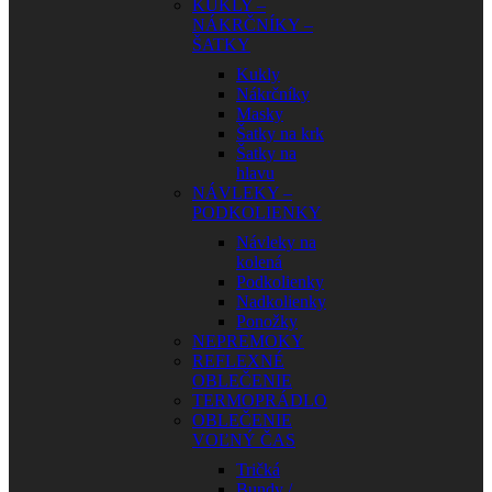
KUKLY –
NÁKRČNÍKY –
ŠATKY
Kukly
Nákrčníky
Masky
Šatky na krk
Šatky na
hlavu
NÁVLEKY –
PODKOLIENKY
Návleky na
kolená
Podkolienky
Nadkolienky
Ponožky
NEPREMOKY
REFLEXNÉ
OBLEČENIE
TERMOPRÁDLO
OBLEČENIE
VOĽNÝ ČAS
Tričká
Bundy /