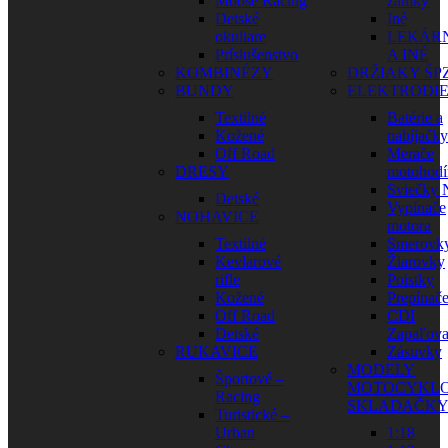
Moose Racing
zámky
Detské
Iné
okuliare
LEKÁR
Príslušenstvo
A INÉ
KOMBINÉZY
DRŽIAKY ŠP
BUNDY
ELEKTRODI
Textilné
Batérie a
Kožené
nabíjačky
Off Road
Merače
DRESY
motohodí
Sviečky
Detské
Vypínače
NOHAVICE
motora
Textilné
Smerovk
Kevlarové
Žiarovky
rifle
Poistky
Kožené
Prepínač
Off Road
CDI
Detské
Zapaľova
RUKAVICE
Zásuvky
MODELY
Športové –
MOTOCYKLO
Racing
SKLADAČK
Turistické –
Urban
1:18