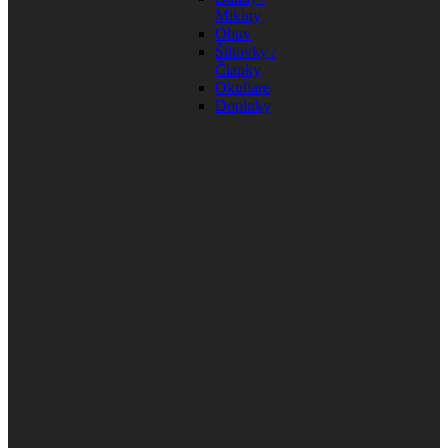
Mikiny
Obuv
Šiltovky /
Čiapky
Okuliare
Doplnky