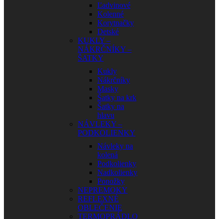
Ľadvinové
Kolenné
Korytnačky
Detské
KUKLY –
NÁKRČNÍKY –
ŠATKY
Kukly
Nákrčníky
Masky
Šatky na krk
Šatky na
hlavu
NÁVLEKY –
PODKOLIENKY
Návleky na
kolená
Podkolienky
Nadkolienky
Ponožky
NEPREMOKY
REFLEXNÉ
OBLEČENIE
TERMOPRÁDLO