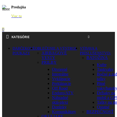
Predajňa
Viac tu
0
KATEGÓRIE
DARČEKOVÉ
OBLEČENIE A VÝSTROJ
VÝBAVA A
AIRBAGOVÉ
POUKAZY
PRÍSLUŠENSTVO
VESTY
BATOŽINA
PRILBY
Kufre
Otvorené
Tankvaky
Integrálne
Bočné a za
Vyklápacie
tašky
Preklápacie
Pitné
Off Road
vaky/batoh
Enduro/ATV
Držiaky na
Náhradné
mobil a GP
sklá-plexi
Tašky na st
Doplnky
Ostatné
Komunikátory
BEZPEČNOSŤ
OKULIARE