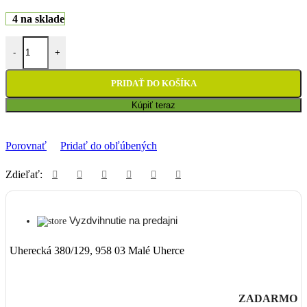
4 na sklade
množstvo Púzdro predných tlmičov Babetta 210 - dolné
-
+
PRIDAŤ DO KOŠÍKA
Kúpiť teraz
Porovnať
Pridať do obľúbených
Zdieľať:
Vyzdvihnutie na predajni
Uherecká 380/129, 958 03 Malé Uherce
ZADARMO