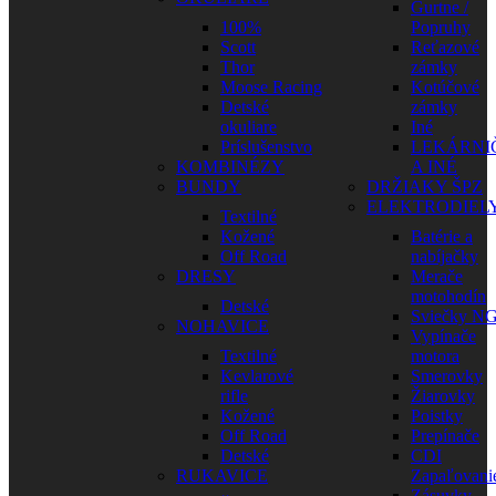
Gurtne /
100%
Popruhy
Scott
Reťazové
Thor
zámky
Moose Racing
Kotúčové
Detské
zámky
okuliare
Iné
Príslušenstvo
LEKÁRNI
KOMBINÉZY
A INÉ
BUNDY
DRŽIAKY ŠPZ
ELEKTRODIEL
Textilné
Kožené
Batérie a
Off Road
nabíjačky
DRESY
Merače
motohodín
Detské
Sviečky N
NOHAVICE
Vypínače
Textilné
motora
Kevlarové
Smerovky
rifle
Žiarovky
Kožené
Poistky
Off Road
Prepínače
Detské
CDI
RUKAVICE
Zapaľovani
Zásuvky