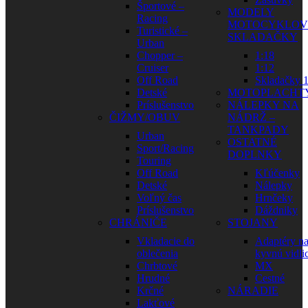
Športové –
MODELY
Racing
MOTOCYKLOV
Turistické –
SKLADAČKY
Urban
Chopper –
1:18
Cruiser
1:12
Off Road
Skladačky 1
Detské
MOTOPLACHT
Príslušenstvo
NÁLEPKY NA
ČIŽMY/OBUV
NÁDRŽ –
TANKPADY
Urban
OSTATNÉ
Sport/Racing
DOPLNKY
Touring
Off Road
Kľúčenky
Detské
Nálepky
Voľný čas
Hrnčeky
Príslušenstvo
Dáždniky
CHRÁNIČE
STOJANY
Vkladacie do
Adaptéry n
oblečenia
kyvnú vidli
Chrbtové
MX
Hrudné
Cestné
Krčné
NÁRADIE
Lakťové