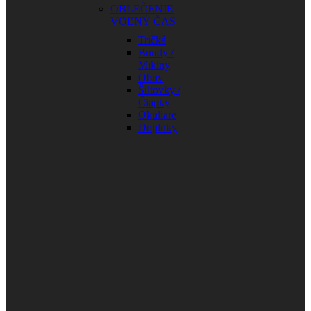
OBLEČENIE
VOĽNÝ ČAS
Tričká
Bundy /
Mikiny
Obuv
Šiltovky /
Čiapky
Okuliare
Doplnky