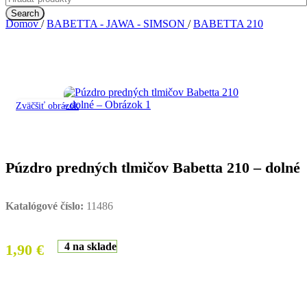
Search
Domov
/
BABETTA - JAWA - SIMSON
/
BABETTA 210
Zväčšiť obrázok
Púzdro predných tlmičov Babetta 210 – dolné
Katalógové číslo:
11486
4 na sklade
1,90
€