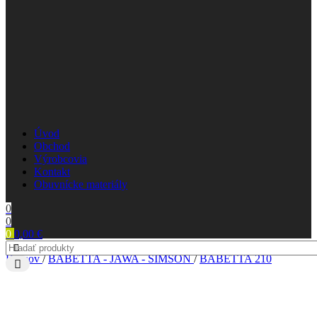
Úvod
Obchod
Výrobcovia
Kontakt
Obuvnícke materiály
0
0
0
0,00
€
Domov
/
BABETTA - JAWA - SIMSON
/
BABETTA 210