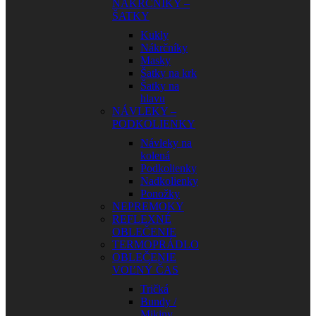
NÁKRČNÍKY –
ŠATKY
Kukly
Nákrčníky
Masky
Šatky na krk
Šatky na
hlavu
NÁVLEKY –
PODKOLIENKY
Návleky na
kolená
Podkolienky
Nadkolienky
Ponožky
NEPREMOKY
REFLEXNÉ
OBLEČENIE
TERMOPRÁDLO
OBLEČENIE
VOĽNÝ ČAS
Tričká
Bundy /
Mikiny