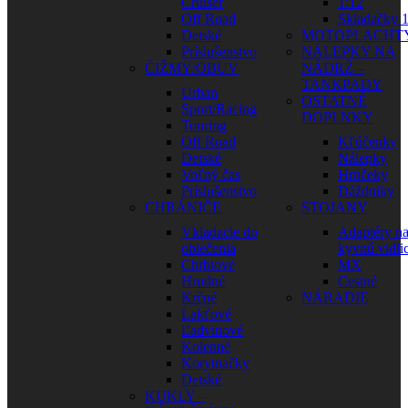
Cruiser
1:12
Off Road
Skladačky 1
Detské
MOTOPLACHT
Príslušenstvo
NÁLEPKY NA
ČIŽMY/OBUV
NÁDRŽ –
TANKPADY
Urban
OSTATNÉ
Sport/Racing
DOPLNKY
Touring
Off Road
Kľúčenky
Detské
Nálepky
Voľný čas
Hrnčeky
Príslušenstvo
Dáždniky
CHRÁNIČE
STOJANY
Vkladacie do
Adaptéry n
oblečenia
kyvnú vidli
Chrbtové
MX
Hrudné
Cestné
Krčné
NÁRADIE
Lakťové
Ľadvinové
Kolenné
Korytnačky
Detské
KUKLY –