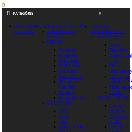
0
KATEGÓRIE
DARČEKOVÉ
OBLEČENIE A VÝSTROJ
VÝBAVA A
AIRBAGOVÉ
POUKAZY
PRÍSLUŠENSTVO
VESTY
BATOŽINA
PRILBY
Kufre
Otvorené
Tankvaky
Integrálne
Bočné a za
Vyklápacie
tašky
Preklápacie
Pitné
Off Road
vaky/batoh
Enduro/ATV
Držiaky na
Náhradné
mobil a GP
sklá-plexi
Tašky na st
Doplnky
Ostatné
Komunikátory
BEZPEČNOSŤ
OKULIARE
Gurtne /
100%
Popruhy
Scott
Reťazové
Thor
zámky
Moose Racing
Kotúčové