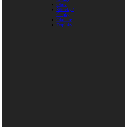
Obuv
Šiltovky /
Čiapky
Okuliare
Doplnky