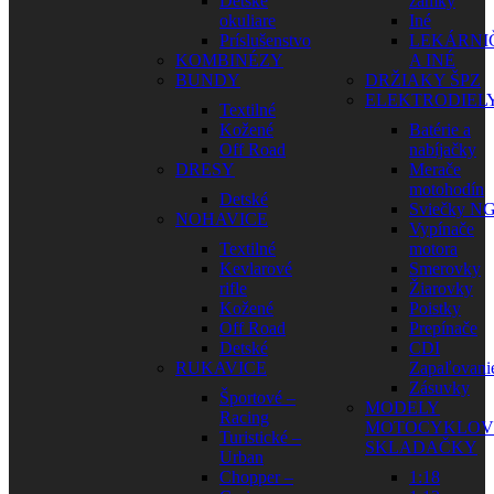
Detské
zámky
okuliare
Iné
Príslušenstvo
LEKÁRNI
KOMBINÉZY
A INÉ
BUNDY
DRŽIAKY ŠPZ
ELEKTRODIEL
Textilné
Kožené
Batérie a
Off Road
nabíjačky
DRESY
Merače
motohodín
Detské
Sviečky N
NOHAVICE
Vypínače
Textilné
motora
Kevlarové
Smerovky
rifle
Žiarovky
Kožené
Poistky
Off Road
Prepínače
Detské
CDI
RUKAVICE
Zapaľovani
Zásuvky
Športové –
MODELY
Racing
MOTOCYKLOV
Turistické –
SKLADAČKY
Urban
Chopper –
1:18