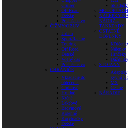
Chopper –
1:12
Cruiser
Skladačk
Off Road
MOTOPLAC
Detské
NÁLEPKY N
Príslušenstvo
NÁDRŽ –
ČIŽMY/OBUV
TANKPADY
OSTATNÉ
Urban
DOPLNKY
Sport/Racing
Touring
Kľúčenk
Off Road
Nálepky
Detské
Hrnčeky
Voľný čas
Dáždnik
Príslušenstvo
STOJANY
CHRÁNIČE
Adaptéry
Vkladacie do
kyvnú vid
oblečenia
MX
Chrbtové
Cestné
Hrudné
NÁRADIE
Krčné
Lakťové
Ľadvinové
Kolenné
Korytnačky
Detské