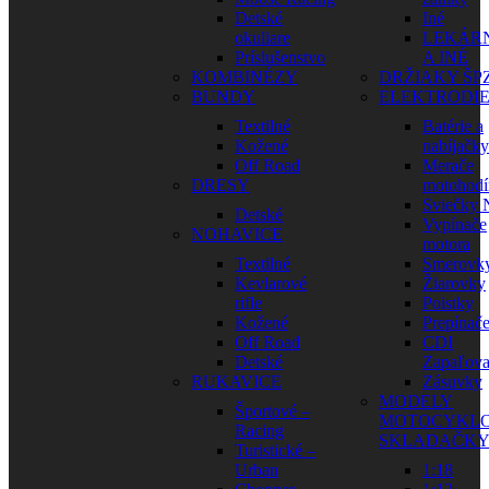
Detské
Iné
okuliare
LEKÁR
Príslušenstvo
A INÉ
KOMBINÉZY
DRŽIAKY ŠP
BUNDY
ELEKTRODI
Textilné
Batérie a
Kožené
nabíjačky
Off Road
Merače
DRESY
motohodí
Sviečky
Detské
Vypínače
NOHAVICE
motora
Textilné
Smerovk
Kevlarové
Žiarovky
rifle
Poistky
Kožené
Prepínač
Off Road
CDI
Detské
Zapaľova
RUKAVICE
Zásuvky
MODELY
Športové –
MOTOCYKLO
Racing
SKLADAČK
Turistické –
Urban
1:18