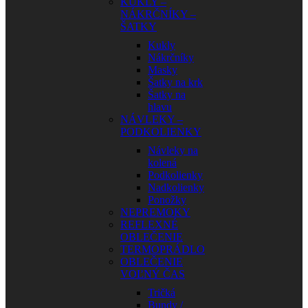
KUKLY –
NÁKRČNÍKY –
ŠATKY
Kukly
Nákrčníky
Masky
Šatky na krk
Šatky na
hlavu
NÁVLEKY –
PODKOLIENKY
Návleky na
kolená
Podkolienky
Nadkolienky
Ponožky
NEPREMOKY
REFLEXNÉ
OBLEČENIE
TERMOPRÁDLO
OBLEČENIE
VOĽNÝ ČAS
Tričká
Bundy /