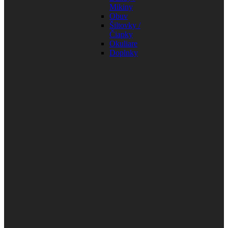
Mikiny
Obuv
Šiltovky /
Čiapky
Okuliare
Doplnky