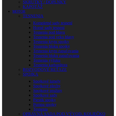
SKRUTKY / DOPLNKY
KAPOTÁŽ
MOTOR
TESNENIA
Kompletné sady tesnení
Horné sady tesnení
Tesnenia pod hlavu
Tesnenia pod veko hlavy
Tesnenia krytu spojky
Tesnenia bloku spojky
Tesnenia krytu zapaľovania
Tesnenia bloku zapaľovania
Tesnenia výfuku
Tesnenia karburátora
ROZVODOVÉ REŤAZE
SPOJKA
Spojkové lamely
Spojkové plechy
Spojkové pružiny
Spojkové sady
Piestik spojky
Pumpa spojky
Tesnenia
OPRAVNÁ SADA POD VÝVOD. KOLIEČKO