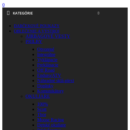
0
KATEGÓRIE
DARČEKOVÉ POUKAZY
OBLEČENIE A VÝSTROJ
AIRBAGOVÉ VESTY
PRILBY
Otvorené
Integrálne
Vyklápacie
Preklápacie
Off Road
Enduro/ATV
Náhradné sklá-plexi
Doplnky
Komunikátory
OKULIARE
100%
Scott
Thor
Moose Racing
Detské okuliare