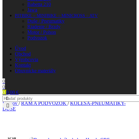
Babetta 210
Jawa
PITBIKE – MINIBIKE – MINICROSS – ATV
Duše / Pneumatiky
Riadenie / Brzdy
Motor / Pohon
Podvozok
Úvod
Obchod
Výrobcovia
Kontakt
Obuvnícke materiály
0
0
0
0,00
€
Domov
/
RÁM A PODVOZOK
/
KOLESÁ-PNEUMATIKY-
DUŠE
SCAR