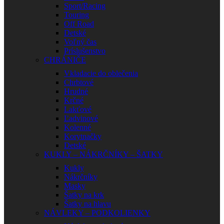
Sport/Racing
Touring
Off Road
Detské
Voľný čas
Príslušenstvo
CHRÁNIČE
Vkladacie do oblečenia
Chrbtové
Hrudné
Krčné
Lakťové
Ľadvinové
Kolenné
Korytnačky
Detské
KUKLY – NÁKRČNÍKY – ŠATKY
Kukly
Nákrčníky
Masky
Šatky na krk
Šatky na hlavu
NÁVLEKY – PODKOLIENKY