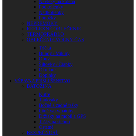
Návleky na kolená
Podkolienky
Nadkolienky
Ponožky
NEPREMOKY
REFLEXNÉ OBLEČENIE
TERMOPRÁDLO
OBLEČENIE VOĽNÝ ČAS
Tričká
Bundy / Mikiny
Obuv
Šiltovky / Čiapky
Okuliare
Doplnky
VÝBAVA A PRÍSLUŠENSTVO
BATOŽINA
Kufre
Tankvaky
Bočné a zadné tašky
Pitné vaky/batohy
Držiaky na mobil a GPS
Tašky na stehno
Ostatné
BEZPEČNOSŤ