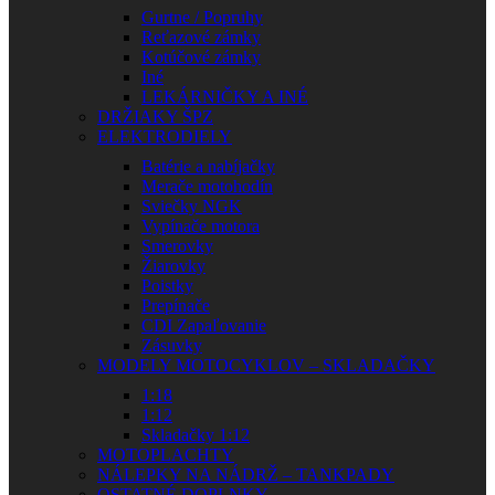
Gurtne / Popruhy
Reťazové zámky
Kotúčové zámky
Iné
LEKÁRNIČKY A INÉ
DRŽIAKY ŠPZ
ELEKTRODIELY
Batérie a nabíjačky
Merače motohodín
Sviečky NGK
Vypínače motora
Smerovky
Žiarovky
Poistky
Prepínače
CDI Zapaľovanie
Zásuvky
MODELY MOTOCYKLOV – SKLADAČKY
1:18
1:12
Skladačky 1:12
MOTOPLACHTY
NÁLEPKY NA NÁDRŽ – TANKPADY
OSTATNÉ DOPLNKY