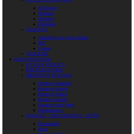
Kľúčenky
Nálepky
Hrnčeky
Dáždniky
STOJANY
Adaptéry na kyvnú vidlicu
MX
Cestné
NÁRADIE
RÁM A PODVOZOK
KYVNÁ VIDLICA
PREPÁKOVANIE
BRZDOVÁ SÚSTAVA
Brzdové platničky
Brzdové kotúče
Brzdové hadice
Brzdové pedále
Opravné sady bŕzd
Príslušenstvo
KOLESÁ – PNEUMATIKY – DUŠE
Pneumatiky
Duše