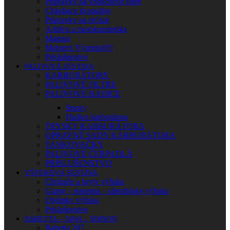
Prípravky na vzduchové filtre
Chladiace kvapaliny
Prípravky na reťaze
Aditíva a motokozmetika
Magura
Motorex Výpredaj!!!
Príslušenstvo
PALIVOVÁ SÚSTAVA
KARBURÁTORY
PALIVOVÉ FILTRE
PALIVOVÉ HADICE
Spony
Hadice karburátora
TRYSKY KARBURÁTORA
OPRAVNÉ SADY KARBURÁTORA
TANKOVAČKY
PALIVOVÉ ČERPADLÁ
PRÍSLUŠENSTVO
VÝFUKOVÁ SÚSTAVA
Chrániče a kryty výfuku
Gumy – tesnenia – silentbloky výfuku
Objímky výfuku
Príslušenstvo
BABETTA – JAWA – SIMSON
Babetta 207