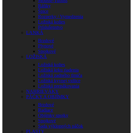
Mousse-Tubliss
Ráfiky
Špice
Rozperky / Vymedzenia
Ložiská kolies
Príslušenstvo
LANKÁ
Brzdové
Plynové
Spojkové
LOŽISKÁ
Ložiská kolies
Ložiská krku riadenia
Ložiská zadného tlmiča
Ložiská kyvnej vidlice
Ložiská prepákovania
NAHRIEVÁKY
PÁČKY A OBJÍMKY
Brzdové
Radiace
Objímky spojky
Spojkové
Sada výklopných páčok
PLASTY