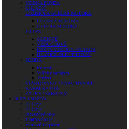
VODNÁ PUMPA
CHLADIČ
LOŽISKÁ A GUFERÁ MOTORA
LOŽISKÁ MOTORA
GUFERÁ MOTORA
FILTRE
OLEJOVÉ
VZDUCHOVÉ
KRYTY VZDUCH. FILTROV
HLAVICE OLEJ. FILTROV
POHON
Remene
Valčeky variátora
Variátor
ŠTARTOVANIE / ZAPAĽOVANIE
KARBURÁTOR
ZÁTKY / SKRUTKY
OLEJE A MAZIVÁ
2T Oleje
4T Oleje
Prevodové oleje
Tlmičové oleje
Brzdové kvapaliny