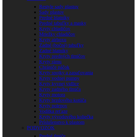
Restyle sady plastov
Sady plastov
Predné blatníky
Predné tabuľky a masky
Kryty chladičov
Mriežky chladičov
Kryty airboxu
Zadné (bočné) tabuľky
Zadné blatníky
Kryty predných tlmičov
Kryty rámu
Chrániče páčok
Kryty spojky a zapaľovania
Kryty vodnej pumpy
Kryty kyvnej vidlice
Kryty zadného tlmiča
Kryty motora
Kryty brzdového kotúča
Kryty polepov
Vodítka reťaze
Kryty vývodového koliečka
Príslušenstvo k plastom
PODVOZOK
Predné tlmiče