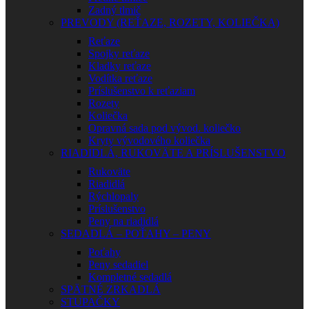
Zadný tlmič
PREVODY (REŤAZE, ROZETY, KOLIEČKA)
Reťaze
Spojky reťaze
Kladky reťaze
Vodítka reťaze
Príslušenstvo k reťaziam
Rozety
Koliečka
Opravná sada pod vývod. koliečko
Kryty vývodového koliečka
RIADIDLÁ, RUKOVÄTE A PRÍSLUŠENSTVO
Rukoväte
Riadidlá
Rýchlopaly
Príslušenstvo
Peny na riadidlá
SEDADLÁ – POŤAHY – PENY
Poťahy
Peny sedadiel
Kompletné sedadlá
SPÄTNÉ ZRKADLÁ
STUPAČKY