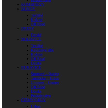
Príslušenstvo
KOMBINÉZY
BUNDY
Textilné
Kožené
Off Road
DRESY
Detské
NOHAVICE
Textilné
Kevlarové rifle
Kožené
Off Road
Detské
RUKAVICE
Športové – Racing
Turistické – Urban
Chopper – Cruiser
Off Road
Detské
Príslušenstvo
ČIŽMY/OBUV
Urban