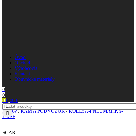
Úvod
Obchod
Výrobcovia
Kontakt
Obuvnícke materiály
0
0
0
0,00
€
Domov
/
RÁM A PODVOZOK
/
KOLESÁ-PNEUMATIKY-
DUŠE
SCAR