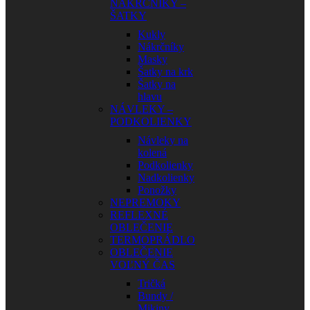
NÁKRČNÍKY –
ŠATKY
Kukly
Nákrčníky
Masky
Šatky na krk
Šatky na
hlavu
NÁVLEKY –
PODKOLIENKY
Návleky na
kolená
Podkolienky
Nadkolienky
Ponožky
NEPREMOKY
REFLEXNÉ
OBLEČENIE
TERMOPRÁDLO
OBLEČENIE
VOĽNÝ ČAS
Tričká
Bundy /
Mikiny