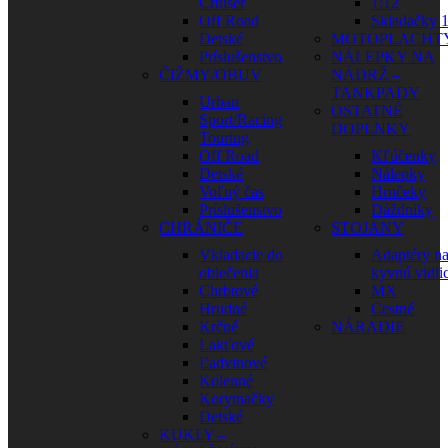
Cruiser
1:12
Off Road
Skladačky 1
Detské
MOTOPLACHT
Príslušenstvo
NÁLEPKY NA
ČIŽMY/OBUV
NÁDRŽ –
TANKPADY
Urban
OSTATNÉ
Sport/Racing
DOPLNKY
Touring
Off Road
Kľúčenky
Detské
Nálepky
Voľný čas
Hrnčeky
Príslušenstvo
Dáždniky
CHRÁNIČE
STOJANY
Vkladacie do
Adaptéry n
oblečenia
kyvnú vidli
Chrbtové
MX
Hrudné
Cestné
Krčné
NÁRADIE
Lakťové
Ľadvinové
Kolenné
Korytnačky
Detské
KUKLY –