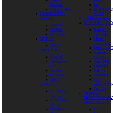
Detské
zámky
okuliare
Iné
Príslušenstvo
LEKÁRNI
KOMBINÉZY
A INÉ
BUNDY
DRŽIAKY ŠPZ
ELEKTRODIEL
Textilné
Kožené
Batérie a
Off Road
nabíjačky
DRESY
Merače
motohodín
Detské
Sviečky N
NOHAVICE
Vypínače
Textilné
motora
Kevlarové
Smerovky
rifle
Žiarovky
Kožené
Poistky
Off Road
Prepínače
Detské
CDI
RUKAVICE
Zapaľovani
Zásuvky
Športové –
MODELY
Racing
MOTOCYKLOV
Turistické –
SKLADAČKY
Urban
Chopper –
1:18