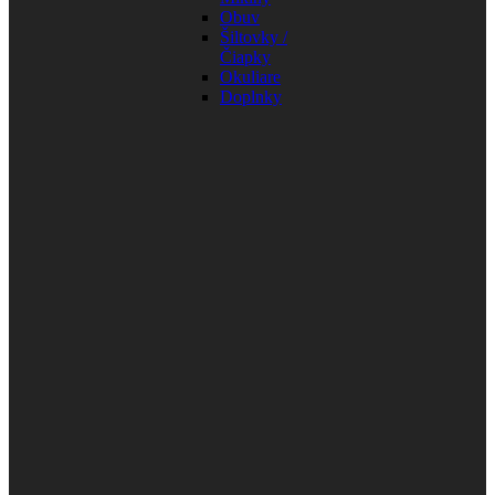
Obuv
Šiltovky /
Čiapky
Okuliare
Doplnky