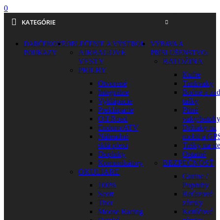
0
KATEGÓRIE
DARČEKOVÉ
OBLEČENIE A VÝSTROJ
VÝBAVA A
AIRBAGOVÉ
POUKAZY
PRÍSLUŠENSTVO
VESTY
BATOŽINA
PRILBY
Kufre
Otvorené
Tankvaky
Integrálne
Bočné a za
Vyklápacie
tašky
Preklápacie
Pitné
Off Road
vaky/batoh
Enduro/ATV
Držiaky na
Náhradné
mobil a GP
sklá-plexi
Tašky na st
Doplnky
Ostatné
Komunikátory
BEZPEČNOSŤ
OKULIARE
Gurtne /
100%
Popruhy
Scott
Reťazové
Thor
zámky
Moose Racing
Kotúčové