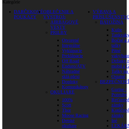
Kategórie
DARČEKOVÉ
OBLEČENIE A
VÝBAVA A
POUKAZY
VÝSTROJ
PRÍSLUŠENSTV
AIRBAGOVÉ
BATOŽINA
VESTY
Kufre
PRILBY
Tankvak
Otvorené
Bočné a 
Integrálne
tašky
Vyklápacie
Pitné
Preklápacie
vaky/bat
Off Road
Držiaky 
Enduro/ATV
mobil a 
Náhradné
Tašky na
sklá-plexi
Ostatné
Doplnky
BEZPEČNOS
Komunikátory
Gurtne /
OKULIARE
Popruhy
100%
Reťazov
Scott
zámky
Thor
Kotúčov
Moose Racing
zámky
Detské
Iné
okuliare
LEKÁR