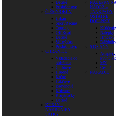
Detské
NÁLEPKY N
Príslušenstvo
NÁDRŽ –
ČIŽMY/OBUV
TANKPADY
OSTATNÉ
Urban
DOPLNKY
Sport/Racing
Touring
Kľúčenk
Off Road
Nálepky
Detské
Hrnčeky
Voľný čas
Dáždnik
Príslušenstvo
STOJANY
CHRÁNIČE
Adaptéry
Vkladacie do
kyvnú vid
oblečenia
MX
Chrbtové
Cestné
Hrudné
NÁRADIE
Krčné
Lakťové
Ľadvinové
Kolenné
Korytnačky
Detské
KUKLY –
NÁKRČNÍKY –
ŠATKY