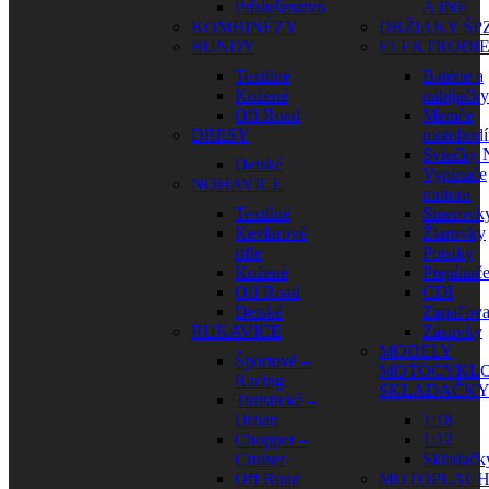
Príslušenstvo
A INÉ
KOMBINÉZY
DRŽIAKY ŠP
BUNDY
ELEKTRODI
Textilné
Batérie a
Kožené
nabíjačky
Off Road
Merače
DRESY
motohodí
Sviečky
Detské
Vypínače
NOHAVICE
motora
Textilné
Smerovk
Kevlarové
Žiarovky
rifle
Poistky
Kožené
Prepínač
Off Road
CDI
Detské
Zapaľova
RUKAVICE
Zásuvky
MODELY
Športové –
MOTOCYKLO
Racing
SKLADAČK
Turistické –
Urban
1:18
Chopper –
1:12
Cruiser
Skladačk
Off Road
MOTOPLAC