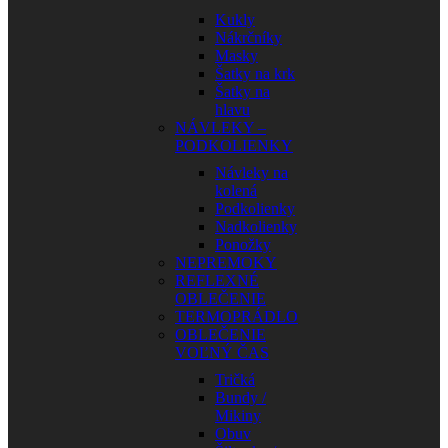
Kukly
Nákrčníky
Masky
Šatky na krk
Šatky na
hlavu
NÁVLEKY –
PODKOLIENKY
Návleky na
kolená
Podkolienky
Nadkolienky
Ponožky
NEPREMOKY
REFLEXNÉ
OBLEČENIE
TERMOPRÁDLO
OBLEČENIE
VOĽNÝ ČAS
Tričká
Bundy /
Mikiny
Obuv