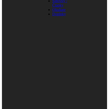
Šiltovky /
Čiapky
Okuliare
Doplnky