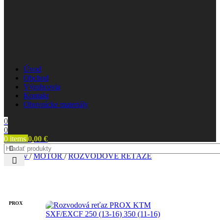
Úvod
Obchod
Výrobcovia
Kontakt
Obuvnícke materiály
0
0
0
items
0,00
€
Domov
/
MOTOR
/
ROZVODOVÉ REŤAZE
PROX