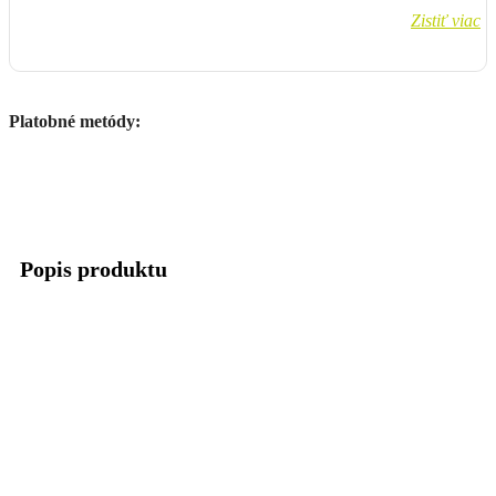
Zistiť viac
Platobné metódy:
Popis produktu
Pohodlné kvalitné rukavice od obľúbeného výrobcu 100%:
TPR materiály na prstoch chránia kĺby
Silikónová potlač na prstoch pre uchopenie a trakciu páčky
Perforovaná dvojvrstvová dlaň zvyšuje pohodlie a chráni
pred tvorbou otlakov
Výrazná reliéfna neoprénová manžeta ponúka odolnosť a
pohodlie
Nastaviteľné zapínanie na zápästí z TPR