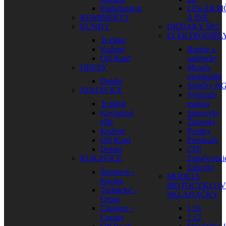
Príslušenstvo
LEKÁRNI
KOMBINÉZY
A INÉ
BUNDY
DRŽIAKY ŠPZ
ELEKTRODIEL
Textilné
Kožené
Batérie a
Off Road
nabíjačky
DRESY
Merače
motohodín
Detské
Sviečky N
NOHAVICE
Vypínače
Textilné
motora
Kevlarové
Smerovky
rifle
Žiarovky
Kožené
Poistky
Off Road
Prepínače
Detské
CDI
RUKAVICE
Zapaľovani
Zásuvky
Športové –
MODELY
Racing
MOTOCYKLOV
Turistické –
SKLADAČKY
Urban
Chopper –
1:18
Cruiser
1:12