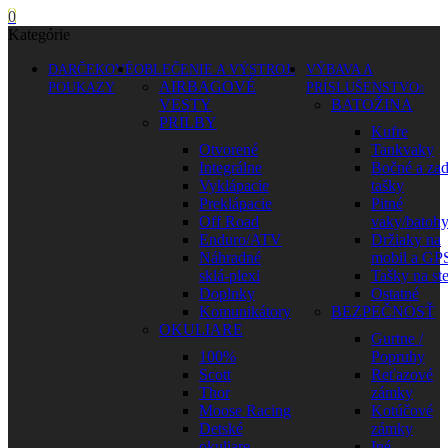
0
Kategórie
DARČEKOVÉ
OBLEČENIE A VÝSTROJ
VÝBAVA A
AIRBAGOVÉ
POUKAZY
PRÍSLUŠENSTVO
VESTY
BATOŽINA
PRILBY
Kufre
Otvorené
Tankvaky
Integrálne
Bočné a za
Vyklápacie
tašky
Preklápacie
Pitné
Off Road
vaky/batoh
Enduro/ATV
Držiaky na
Náhradné
mobil a GP
sklá-plexi
Tašky na st
Doplnky
Ostatné
Komunikátory
BEZPEČNOSŤ
OKULIARE
Gurtne /
100%
Popruhy
Scott
Reťazové
Thor
zámky
Moose Racing
Kotúčové
Detské
zámky
okuliare
Iné