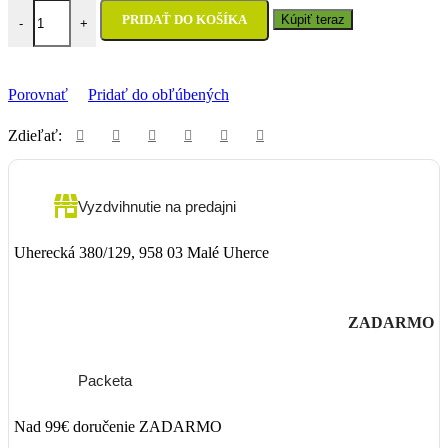
množstvo Rukavice 100% Airmatic Navy/White/Fluo
PRIDAŤ DO KOŠÍKA
Kúpiť teraz
-
+
Porovnať
Pridať do obľúbených
Zdieľať:
Vyzdvihnutie na predajni
Uherecká 380/129, 958 03 Malé Uherce
ZADARMO
Packeta
Nad 99€ doručenie ZADARMO