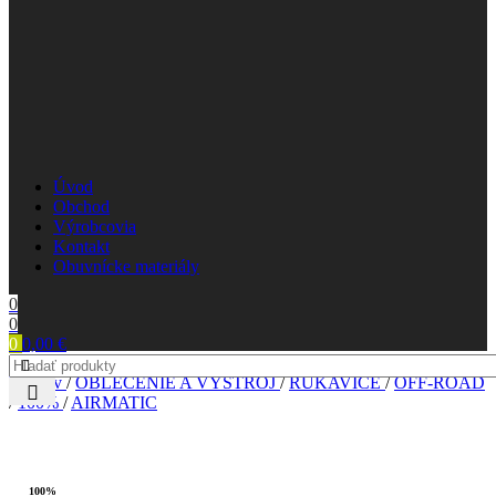
Úvod
Obchod
Výrobcovia
Kontakt
Obuvnícke materiály
0
0
0
0,00
€
Domov
/
OBLEČENIE A VÝSTROJ
/
RUKAVICE
/
OFF-ROAD
/
100%
/
AIRMATIC
100%