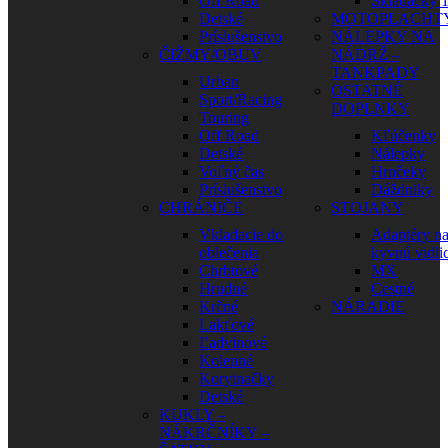
Off Road
Skladačky 1
Detské
MOTOPLACHT
Príslušenstvo
NÁLEPKY NA
ČIŽMY/OBUV
NÁDRŽ –
TANKPADY
Urban
OSTATNÉ
Sport/Racing
DOPLNKY
Touring
Off Road
Kľúčenky
Detské
Nálepky
Voľný čas
Hrnčeky
Príslušenstvo
Dáždniky
CHRÁNIČE
STOJANY
Vkladacie do
Adaptéry n
oblečenia
kyvnú vidli
Chrbtové
MX
Hrudné
Cestné
Krčné
NÁRADIE
Lakťové
Ľadvinové
Kolenné
Korytnačky
Detské
KUKLY –
NÁKRČNÍKY –