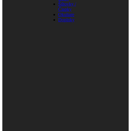
Šiltovky /
Čiapky
Okuliare
Doplnky