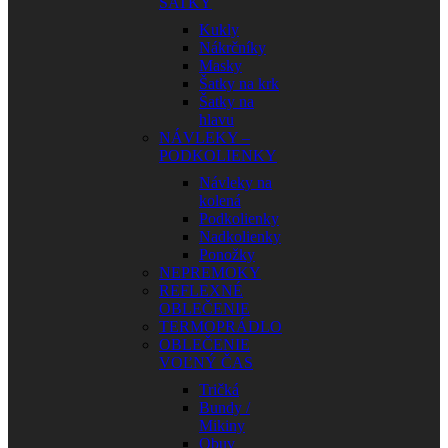
ŠATKY
Kukly
Nákrčníky
Masky
Šatky na krk
Šatky na
hlavu
NÁVLEKY –
PODKOLIENKY
Návleky na
kolená
Podkolienky
Nadkolienky
Ponožky
NEPREMOKY
REFLEXNÉ
OBLEČENIE
TERMOPRÁDLO
OBLEČENIE
VOĽNÝ ČAS
Tričká
Bundy /
Mikiny
Obuv