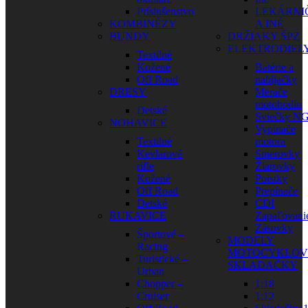
Príslušenstvo
LEKÁRNI
KOMBINÉZY
A INÉ
BUNDY
DRŽIAKY ŠPZ
ELEKTRODIEL
Textilné
Kožené
Batérie a
Off Road
nabíjačky
DRESY
Merače
motohodín
Detské
Sviečky N
NOHAVICE
Vypínače
Textilné
motora
Kevlarové
Smerovky
rifle
Žiarovky
Kožené
Poistky
Off Road
Prepínače
Detské
CDI
RUKAVICE
Zapaľovani
Zásuvky
Športové –
MODELY
Racing
MOTOCYKLOV
Turistické –
SKLADAČKY
Urban
Chopper –
1:18
Cruiser
1:12