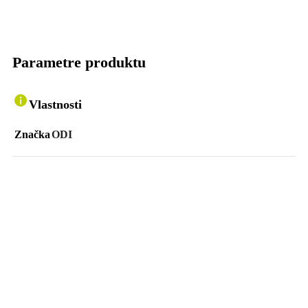
Parametre produktu
Vlastnosti
Značka
ODI
Podobné Produkty
PROGRIP
Porovnať
Rýchly náhľad
Pridať do obľúbených