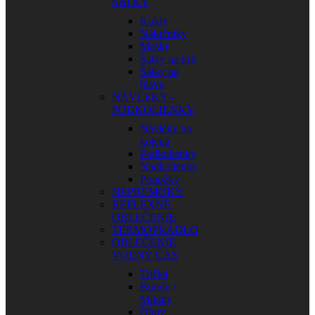
ŠATKY
Kukly
Nákrčníky
Masky
Šatky na krk
Šatky na
hlavu
NÁVLEKY –
PODKOLIENKY
Návleky na
kolená
Podkolienky
Nadkolienky
Ponožky
NEPREMOKY
REFLEXNÉ
OBLEČENIE
TERMOPRÁDLO
OBLEČENIE
VOĽNÝ ČAS
Tričká
Bundy /
Mikiny
Obuv