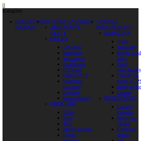
0
Kategórie
DARČEKOVÉ
OBLEČENIE A VÝSTROJ
VÝBAVA A
AIRBAGOVÉ
POUKAZY
PRÍSLUŠENSTVO
VESTY
BATOŽINA
PRILBY
Kufre
Otvorené
Tankvaky
Integrálne
Bočné a za
Vyklápacie
tašky
Preklápacie
Pitné
Off Road
vaky/batoh
Enduro/ATV
Držiaky na
Náhradné
mobil a GP
sklá-plexi
Tašky na st
Doplnky
Ostatné
Komunikátory
BEZPEČNOSŤ
OKULIARE
Gurtne /
100%
Popruhy
Scott
Reťazové
Thor
zámky
Moose Racing
Kotúčové
Detské
zámky
okuliare
Iné