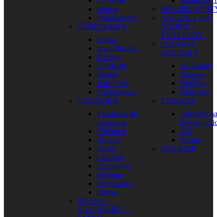
Off Road
Skladačky 1
Detské
MOTOPLACHT
Príslušenstvo
NÁLEPKY NA
ČIŽMY/OBUV
NÁDRŽ –
TANKPADY
Urban
OSTATNÉ
Sport/Racing
DOPLNKY
Touring
Off Road
Kľúčenky
Detské
Nálepky
Voľný čas
Hrnčeky
Príslušenstvo
Dáždniky
CHRÁNIČE
STOJANY
Vkladacie do
Adaptéry n
oblečenia
kyvnú vidli
Chrbtové
MX
Hrudné
Cestné
Krčné
NÁRADIE
Lakťové
Ľadvinové
Kolenné
Korytnačky
Detské
KUKLY –
NÁKRČNÍKY –