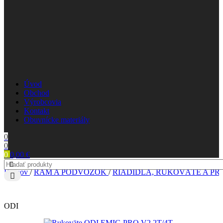
Úvod
Obchod
Výrobcovia
Kontakt
Obuvnícke materiály
0
0
0
0,00
€
Domov
/
RÁM A PODVOZOK
/
RIADIDLÁ, RUKOVÄTE A PR
ODI