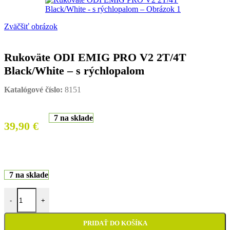
Zväčšiť obrázok
Rukoväte ODI EMIG PRO V2 2T/4T
Black/White – s rýchlopalom
Katalógové číslo:
8151
7 na sklade
39,90
€
7 na sklade
množstvo Rukoväte ODI EMIG PRO V2 2T/4T Black/White - s rýc
-
+
PRIDAŤ DO KOŠÍKA