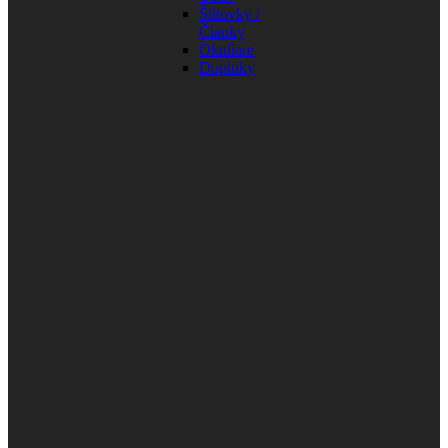
Šiltovky /
Čiapky
Okuliare
Doplnky