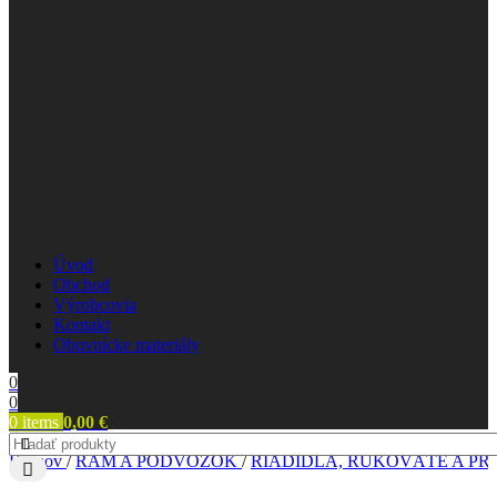
Úvod
Obchod
Výrobcovia
Kontakt
Obuvnícke materiály
0
0
0
items
0,00
€
Domov
/
RÁM A PODVOZOK
/
RIADIDLÁ, RUKOVÄTE A PR