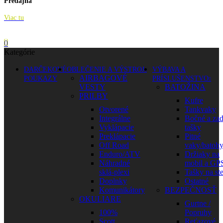
Predajňa
Viac tu
0
Kategórie
DARČEKOVÉ
OBLEČENIE A VÝSTROJ
VÝBAVA A
AIRBAGOVÉ
POUKAZY
PRÍSLUŠENSTVO
VESTY
BATOŽINA
PRILBY
Kufre
Otvorené
Tankvaky
Integrálne
Bočné a za
Vyklápacie
tašky
Preklápacie
Pitné
Off Road
vaky/batoh
Enduro/ATV
Držiaky na
Náhradné
mobil a GP
sklá-plexi
Tašky na st
Doplnky
Ostatné
Komunikátory
BEZPEČNOSŤ
OKULIARE
Gurtne /
100%
Popruhy
Scott
Reťazové