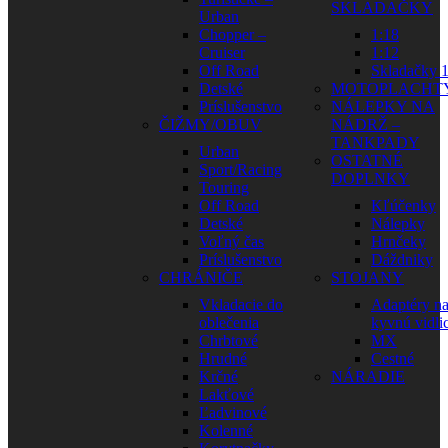
SKLADAČKY
Urban
Chopper –
1:18
Cruiser
1:12
Off Road
Skladačky 1
Detské
MOTOPLACHT
Príslušenstvo
NÁLEPKY NA
ČIŽMY/OBUV
NÁDRŽ –
TANKPADY
Urban
OSTATNÉ
Sport/Racing
DOPLNKY
Touring
Off Road
Kľúčenky
Detské
Nálepky
Voľný čas
Hrnčeky
Príslušenstvo
Dáždniky
CHRÁNIČE
STOJANY
Vkladacie do
Adaptéry n
oblečenia
kyvnú vidli
Chrbtové
MX
Hrudné
Cestné
Krčné
NÁRADIE
Lakťové
Ľadvinové
Kolenné