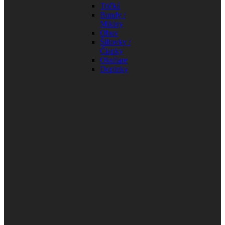
Tričká
Bundy /
Mikiny
Obuv
Šiltovky /
Čiapky
Okuliare
Doplnky