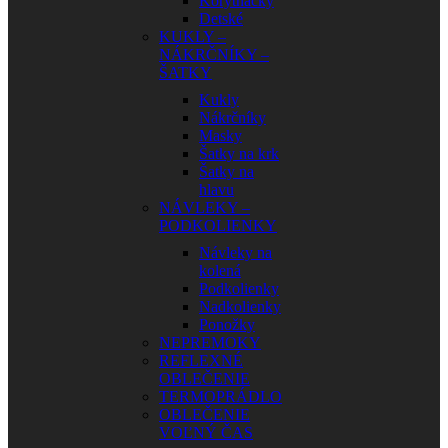
Korytnačky
Detské
KUKLY –
NÁKRČNÍKY –
ŠATKY
Kukly
Nákrčníky
Masky
Šatky na krk
Šatky na
hlavu
NÁVLEKY –
PODKOLIENKY
Návleky na
kolená
Podkolienky
Nadkolienky
Ponožky
NEPREMOKY
REFLEXNÉ
OBLEČENIE
TERMOPRÁDLO
OBLEČENIE
VOĽNÝ ČAS