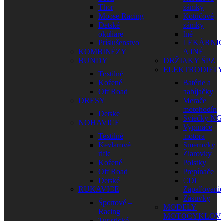
Thor
zámky
Moose Racing
Kotúčové
Detské
zámky
okuliare
Iné
Príslušenstvo
LEKÁRNI
KOMBINÉZY
A INÉ
BUNDY
DRŽIAKY ŠPZ
ELEKTRODIEL
Textilné
Kožené
Batérie a
Off Road
nabíjačky
DRESY
Merače
motohodín
Detské
Sviečky N
NOHAVICE
Vypínače
Textilné
motora
Kevlarové
Smerovky
rifle
Žiarovky
Kožené
Poistky
Off Road
Prepínače
Detské
CDI
RUKAVICE
Zapaľovani
Zásuvky
Športové –
MODELY
Racing
MOTOCYKLOV
Turistické –