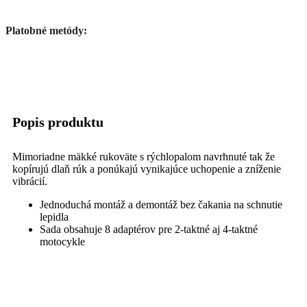
Platobné metódy:
Popis produktu
Mimoriadne mäkké rukoväte s rýchlopalom navrhnuté tak že
kopírujú dlaň rúk a ponúkajú vynikajúce uchopenie a zníženie
vibrácií.
Jednoduchá montáž a demontáž bez čakania na schnutie
lepidla
Sada obsahuje 8 adaptérov pre 2-taktné aj 4-taktné
motocykle