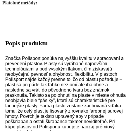
Platobné metódy:
Popis produktu
Značka Polisport ponúka najvyššiu kvalitu v spracovaní a
prevedení plastov. Plasty sú vyrábané najnovšími
technológiami a pod vysokým tlakom, čím získavajú
neobyčajnú pevnosť a ohybnosť, flexibilitu. V plastoch
Polisport nájde každý presne to, čo od plastu požaduje –
plast sa pri páde tak ľahko nezlomí ale iba ohne a
následne sa vráti do pôvodného tvaru bez známok
prasknutia. Takisto sa po ohnutí na plaste v mieste ohnutia
neobjavia biele “pásiky”, ktoré sú charakteristické pre
lacnejšie plasty. Farba plastu zostane zachovaná vďaka
tomu, že celý plast je lisovaný z rovnako farebnej surovej
hmoty. Povrch je takisto upravený aby v prípade
poškriabania ostali škrabance takmer neviditeľné. Pri
kúpe plastov od Polisportu kupujete naozaj prémiový