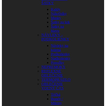
ŠATKY
Kukly
Nákrčníky
Masky
Šatky na krk
Šatky na
hlavu
NÁVLEKY –
PODKOLIENKY
Návleky na
kolená
Podkolienky
Nadkolienky
Ponožky
NEPREMOKY
REFLEXNÉ
OBLEČENIE
TERMOPRÁDLO
OBLEČENIE
VOĽNÝ ČAS
Tričká
Bundy /
Mikiny