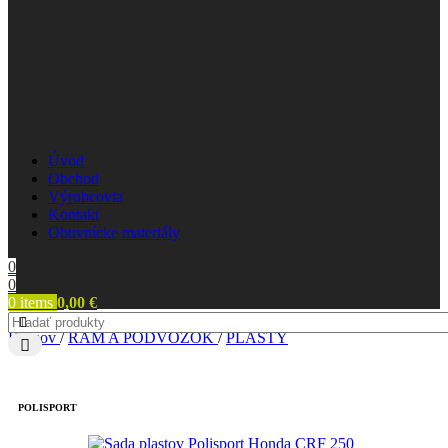
Úvod
Obchod
Výrobcovia
Kontakt
Obuvnícke materiály
0
0
0
items
0,00
€
Domov
/
RÁM A PODVOZOK
/
PLASTY
POLISPORT