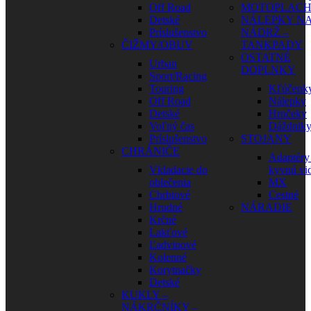
Off Road
MOTOPLAC
Detské
NÁLEPKY N
Príslušenstvo
NÁDRŽ –
ČIŽMY/OBUV
TANKPADY
OSTATNÉ
Urban
DOPLNKY
Sport/Racing
Touring
Kľúčenk
Off Road
Nálepky
Detské
Hrnčeky
Voľný čas
Dáždnik
Príslušenstvo
STOJANY
CHRÁNIČE
Adaptéry
Vkladacie do
kyvnú vid
oblečenia
MX
Chrbtové
Cestné
Hrudné
NÁRADIE
Krčné
Lakťové
Ľadvinové
Kolenné
Korytnačky
Detské
KUKLY –
NÁKRČNÍKY –