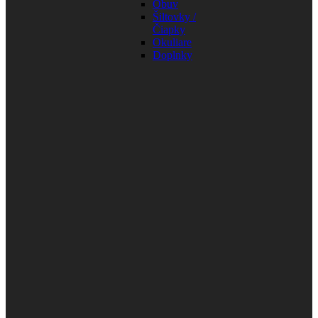
Obuv
Šiltovky /
Čiapky
Okuliare
Doplnky