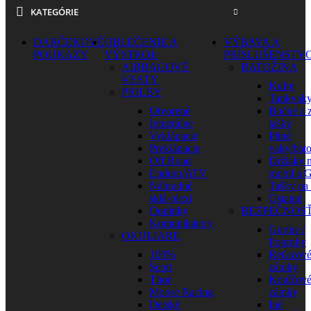
KATEGÓRIE
DARČEKOVÉ
OBLEČENIE A
VÝBAVA A
POUKAZY
VÝSTROJ
PRÍSLUŠENSTV
AIRBAGOVÉ
BATOŽINA
VESTY
Kufre
PRILBY
Tankvak
Otvorené
Bočné a 
Integrálne
tašky
Vyklápacie
Pitné
Preklápacie
vaky/bat
Off Road
Držiaky 
Enduro/ATV
mobil a 
Náhradné
Tašky na
sklá-plexi
Ostatné
Doplnky
BEZPEČNOS
Komunikátory
Gurtne /
OKULIARE
Popruhy
100%
Reťazov
Scott
zámky
Thor
Kotúčov
Moose Racing
zámky
Detské
Iné