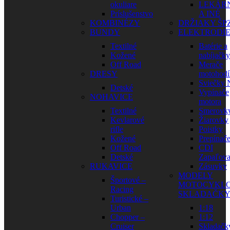
okuliare
LEKÁR
Príslušenstvo
A INÉ
KOMBINÉZY
DRŽIAKY ŠP
BUNDY
ELEKTRODI
Textilné
Batérie a
Kožené
nabíjačky
Off Road
Merače
DRESY
motohodí
Sviečky
Detské
Vypínače
NOHAVICE
motora
Textilné
Smerovk
Kevlarové
Žiarovky
rifle
Poistky
Kožené
Prepínač
Off Road
CDI
Detské
Zapaľova
RUKAVICE
Zásuvky
MODELY
Športové –
MOTOCYKLO
Racing
SKLADAČK
Turistické –
Urban
1:18
Chopper –
1:12
Cruiser
Skladačk