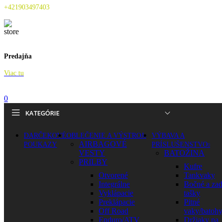
+421903497403
Predajňa
Viac tu
0
KATEGÓRIE
DARČEKOVÉ
OBLEČENIE A VÝSTROJ
VÝBAVA A
AIRBAGOVÉ
POUKAZY
PRÍSLUŠENSTVO
VESTY
BATOŽINA
PRILBY
Kufre
Otvorené
Tankvaky
Integrálne
Bočné a za
Vyklápacie
tašky
Preklápacie
Pitné
Off Road
vaky/batoh
Enduro/ATV
Držiaky na