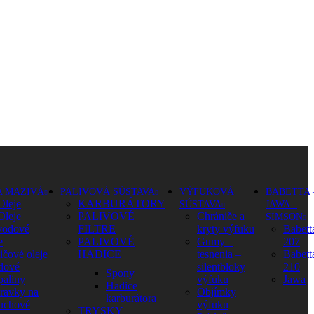
A MAZIVÁ
PALIVOVÁ SÚSTAVA
VÝFUKOVÁ
BABETTA 
Oleje
KARBURÁTORY
SÚSTAVA
JAWA –
Oleje
PALIVOVÉ
Chrániče a
SIMSON
vodové
FILTRE
kryty výfuku
Babett
e
PALIVOVÉ
Gumy –
207
ičové oleje
HADICE
tesnenia –
Babett
dové
silentbloky
210
Spony
paliny
výfuku
Jawa
Hadice
pravky na
Objímky
karburátora
uchové
výfuku
TRYSKY