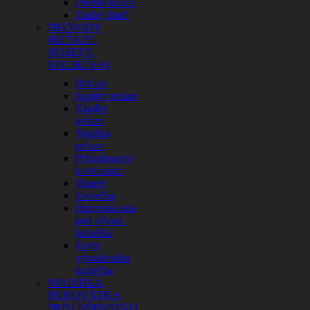
Predné tlmiče
Zadný tlmič
PREVODY
(REŤAZE,
ROZETY,
KOLIEČKA)
Reťaze
Spojky reťaze
Kladky
reťaze
Vodítka
reťaze
Príslušenstvo
k reťaziam
Rozety
Koliečka
Opravná sada
pod vývod.
koliečko
Kryty
vývodového
koliečka
RIADIDLÁ,
RUKOVÄTE A
PRÍSLUŠENSTVO