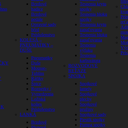
filtr
S
Brzdové
Tesnenia krytu
Chl
ehno
hadice
spojky
kva
Brzdové
Tesnenia bloku
Prí
pedále
spojky
reť
Opravné sady
Tesnenia krytu
Adit
bŕzd
zapaľovania
mot
Príslušenstvo
Tesnenia bloku
Mag
KOLESÁ –
zapaľovania
Mot
PNEUMATIKY –
Tesnenia
Výp
DUŠE
výfuku
Prís
Tesnenia
Pneumatiky
karburátora
ČKY
Duše
ROZVODOVÉ
Mousse-
REŤAZE
Tubliss
SPOJKA
Y
Ráfiky
Špice
Spojkové
Rozperky /
lamely
Vymedzenia
Spojkové
Ložiská
plechy
kolies
Spojkové
GK
Príslušenstvo
pružiny
LANKÁ
Spojkové sady
Piestik spojky
Brzdové
Pumpa spojky
Plynové