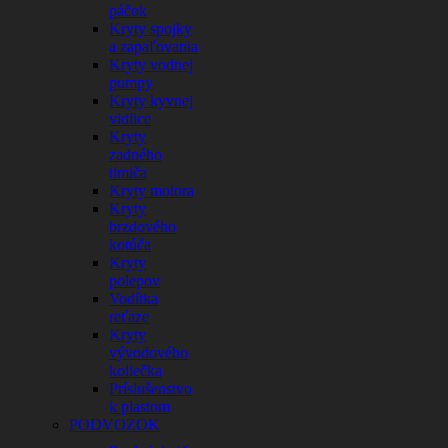
páčok
Kryty spojky
a zapaľovania
Kryty vodnej
pumpy
Kryty kyvnej
vidlice
Kryty
zadného
tlmiča
Kryty motora
Kryty
brzdového
kotúča
Kryty
polepov
Vodítka
reťaze
Kryty
vývodového
koliečka
Príslušenstvo
k plastom
PODVOZOK