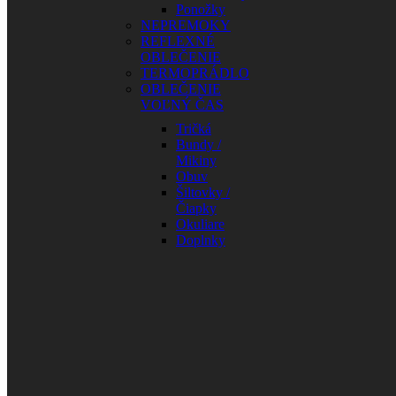
Ponožky
NEPREMOKY
REFLEXNÉ
OBLEČENIE
TERMOPRÁDLO
OBLEČENIE
VOĽNÝ ČAS
Tričká
Bundy /
Mikiny
Obuv
Šiltovky /
Čiapky
Okuliare
Doplnky