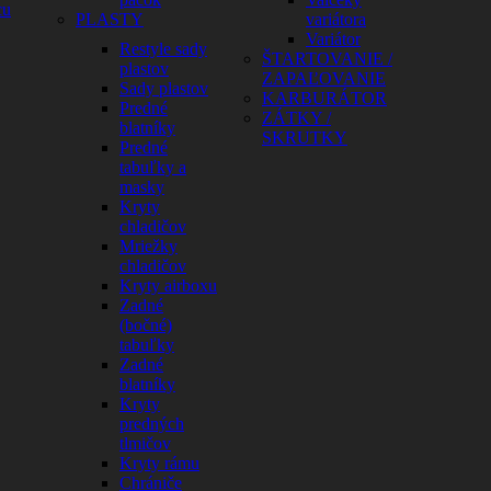
cu
PLASTY
variátora
Variátor
Restyle sady
ŠTARTOVANIE /
plastov
ZAPAĽOVANIE
Sady plastov
KARBURÁTOR
Predné
ZÁTKY /
blatníky
SKRUTKY
Predné
tabuľky a
masky
Kryty
chladičov
Mriežky
chladičov
Kryty airboxu
Zadné
(bočné)
tabuľky
Zadné
blatníky
Kryty
predných
tlmičov
Kryty rámu
Chrániče