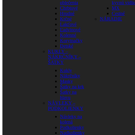
oblečenia
kyvnú vidli
Chrbtové
MX
Hrudné
Cestné
Krčné
NÁRADIE
Lakťové
Ľadvinové
Kolenné
Korytnačky
Detské
KUKLY –
NÁKRČNÍKY –
ŠATKY
Kukly
Nákrčníky
Masky
Šatky na krk
Šatky na
hlavu
NÁVLEKY –
PODKOLIENKY
Návleky na
kolená
Podkolienky
Nadkolienky