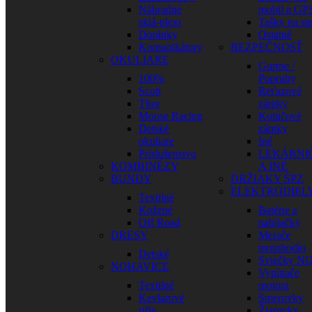
Náhradné
mobil a GP
sklá-plexi
Tašky na st
Doplnky
Ostatné
Komunikátory
BEZPEČNOSŤ
OKULIARE
Gurtne /
100%
Popruhy
Scott
Reťazové
Thor
zámky
Moose Racing
Kotúčové
Detské
zámky
okuliare
Iné
Príslušenstvo
LEKÁRNI
KOMBINÉZY
A INÉ
BUNDY
DRŽIAKY ŠPZ
ELEKTRODIEL
Textilné
Kožené
Batérie a
Off Road
nabíjačky
DRESY
Merače
motohodín
Detské
Sviečky N
NOHAVICE
Vypínače
Textilné
motora
Kevlarové
Smerovky
rifle
Žiarovky