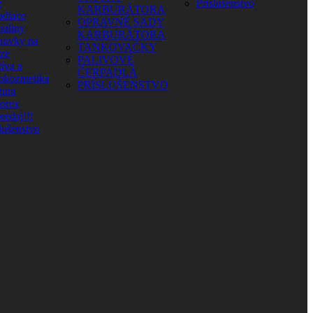
e
Príslušenstvo
KARBURÁTORA
adiace
OPRAVNÉ SADY
paliny
KARBURÁTORA
pravky na
TANKOVAČKY
aze
PALIVOVÉ
íva a
ČERPADLÁ
okozmetika
PRÍSLUŠENSTVO
ura
orex
redaj!!!
lušenstvo