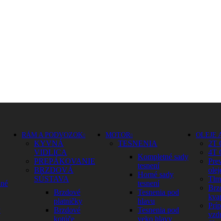
RÁM A PODVOZOK
MOTOR
OLEJE 
KYVNÁ
TESNENIA
2T 
VIDLICA
4T 
Kompletné sady
PREPÁKOVANIE
Pre
tesnení
BRZDOVÁ
olej
Horné sady
SÚSTAVA
Tlm
dné
tesnení
Brz
Brzdové
Tesnenia pod
kva
platničky
hlavu
Prí
y
Brzdové
Tesnenia pod
vzd
kotúče
veko hlavy