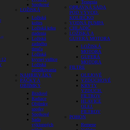
Tesnenia
Spojkové
OPRAVNÁ SADA
LOŽISKÁ
POD VÝVOD.
Ložiská
KOLIEČKO
e
kolies
VODNÁ PUMPA
Ložiská krku
CHLADIČ
riadenia
LOŽISKÁ A
 –
Ložiská
GUFERÁ MOTORA
zadného
LOŽISKÁ
tlmiča
MOTORA
Ložiská
GUFERÁ
:12
kyvnej vidlice
MOTORA
Y
Ložiská
FILTRE
prepákovania
NAHRIEVÁKY
OLEJOVÉ
PÁČKY A
VZDUCHOVÉ
OBJÍMKY
KRYTY
VZDUCH.
Brzdové
FILTROV
Radiace
HLAVICE
Objímky
OLEJ.
spojky
FILTROV
Spojkové
POHON
Sada
výklopných
Remene
a
páčok
Valčeky