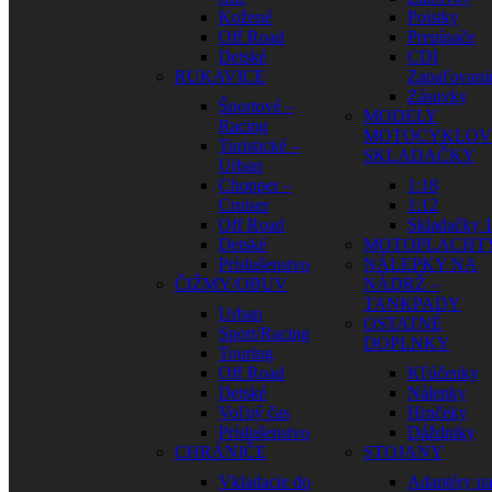
Kožené
Poistky
Off Road
Prepínače
Detské
CDI
RUKAVICE
Zapaľovani
Zásuvky
Športové –
MODELY
Racing
MOTOCYKLOV
Turistické –
SKLADAČKY
Urban
Chopper –
1:18
Cruiser
1:12
Off Road
Skladačky 1
Detské
MOTOPLACHT
Príslušenstvo
NÁLEPKY NA
ČIŽMY/OBUV
NÁDRŽ –
TANKPADY
Urban
OSTATNÉ
Sport/Racing
DOPLNKY
Touring
Off Road
Kľúčenky
Detské
Nálepky
Voľný čas
Hrnčeky
Príslušenstvo
Dáždniky
CHRÁNIČE
STOJANY
Vkladacie do
Adaptéry n