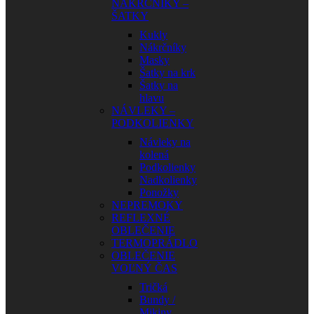
NÁKRČNÍKY –
ŠATKY
Kukly
Nákrčníky
Masky
Šatky na krk
Šatky na
hlavu
NÁVLEKY –
PODKOLIENKY
Návleky na
kolená
Podkolienky
Nadkolienky
Ponožky
NEPREMOKY
REFLEXNÉ
OBLEČENIE
TERMOPRÁDLO
OBLEČENIE
VOĽNÝ ČAS
Tričká
Bundy /
Mikiny