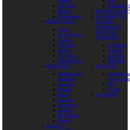
Cruiser
1:12
Off Road
Skladačky 1
Detské
MOTOPLACHT
Príslušenstvo
NÁLEPKY NA
ČIŽMY/OBUV
NÁDRŽ –
TANKPADY
Urban
OSTATNÉ
Sport/Racing
DOPLNKY
Touring
Off Road
Kľúčenky
Detské
Nálepky
Voľný čas
Hrnčeky
Príslušenstvo
Dáždniky
CHRÁNIČE
STOJANY
Vkladacie do
Adaptéry n
oblečenia
kyvnú vidli
Chrbtové
MX
Hrudné
Cestné
Krčné
NÁRADIE
Lakťové
Ľadvinové
Kolenné
Korytnačky
Detské
KUKLY –