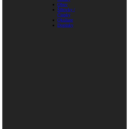
Obuv
Šiltovky /
Čiapky
Okuliare
Doplnky