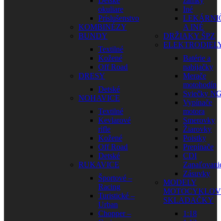
Detské
zámky
okuliare
Iné
Príslušenstvo
LEKÁRNI
KOMBINÉZY
A INÉ
BUNDY
DRŽIAKY ŠPZ
ELEKTRODIEL
Textilné
Kožené
Batérie a
Off Road
nabíjačky
DRESY
Merače
motohodín
Detské
Sviečky N
NOHAVICE
Vypínače
Textilné
motora
Kevlarové
Smerovky
rifle
Žiarovky
Kožené
Poistky
Off Road
Prepínače
Detské
CDI
RUKAVICE
Zapaľovani
Zásuvky
Športové –
MODELY
Racing
MOTOCYKLOV
Turistické –
SKLADAČKY
Urban
Chopper –
1:18