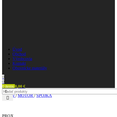
Úvod
Obchod
Výrobcovia
Kontakt
Obuvnícke materiály
0
0
0
items
0,00
€
Domov
/
MOTOR
/
SPOJKA
PROX