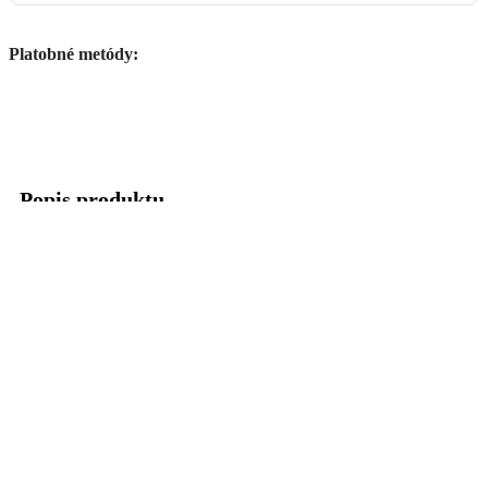
Platobné metódy:
Popis produktu
Spojkové lamely značky PROX sú používané v prvovýrobe ako
originálne (OEM) lamely popredných svetových výrobcov.
Splnením prísnych noriem poskytujú maximálny výkon a dlhú
životnosť. K lamelám odporúčame použiť originálne (OEM)
alebo PROX plechy a pružiny.
Pasujú na:
HONDA CRF 450 (2011-2016)