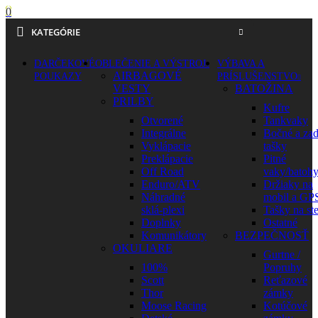
0
KATEGÓRIE
DARČEKOVÉ
OBLEČENIE A VÝSTROJ
VÝBAVA A
AIRBAGOVÉ
POUKAZY
PRÍSLUŠENSTVO
VESTY
BATOŽINA
PRILBY
Kufre
Otvorené
Tankvaky
Integrálne
Bočné a za
Vyklápacie
tašky
Preklápacie
Pitné
Off Road
vaky/batoh
Enduro/ATV
Držiaky na
Náhradné
mobil a GP
sklá-plexi
Tašky na st
Doplnky
Ostatné
Komunikátory
BEZPEČNOSŤ
OKULIARE
Gurtne /
100%
Popruhy
Scott
Reťazové
Thor
zámky
Moose Racing
Kotúčové