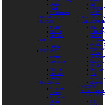
Moose Racing
zámky
Detské
Iné
okuliare
LEKÁR
Príslušenstvo
A INÉ
KOMBINÉZY
DRŽIAKY ŠP
BUNDY
ELEKTRODI
Textilné
Batérie a
Kožené
nabíjačky
Off Road
Merače
DRESY
motohodí
Sviečky
Detské
Vypínače
NOHAVICE
motora
Textilné
Smerovk
Kevlarové
Žiarovky
rifle
Poistky
Kožené
Prepínač
Off Road
CDI
Detské
Zapaľova
RUKAVICE
Zásuvky
MODELY
Športové –
MOTOCYKLO
Racing
SKLADAČK
Turistické –
Urban
1:18