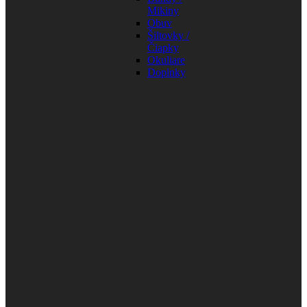
Mikiny
Obuv
Šiltovky /
Čiapky
Okuliare
Doplnky