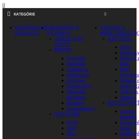
0
KATEGÓRIE
DARČEKOVÉ
OBLEČENIE A
VÝBAVA A
POUKAZY
VÝSTROJ
PRÍSLUŠENSTV
AIRBAGOVÉ
BATOŽINA
VESTY
Kufre
PRILBY
Tankvak
Otvorené
Bočné a 
Integrálne
tašky
Vyklápacie
Pitné
Preklápacie
vaky/bat
Off Road
Držiaky 
Enduro/ATV
mobil a 
Náhradné
Tašky na
sklá-plexi
Ostatné
Doplnky
BEZPEČNOS
Komunikátory
Gurtne /
OKULIARE
Popruhy
100%
Reťazov
Scott
zámky
Thor
Kotúčov