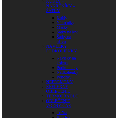
KUKLY –
NÁKRČNÍKY –
ŠATKY
Kukly
Nákrčníky
Masky
Šatky na krk
Šatky na
hlavu
NÁVLEKY –
PODKOLIENKY
Návleky na
kolená
Podkolienky
Nadkolienky
Ponožky
NEPREMOKY
REFLEXNÉ
OBLEČENIE
TERMOPRÁDLO
OBLEČENIE
VOĽNÝ ČAS
Tričká
Bundy /