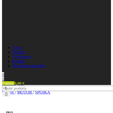
Úvod
Obchod
Výrobcovia
Kontakt
Obuvnícke materiály
0
0
0
items
0,00
€
Domov
/
MOTOR
/
SPOJKA
PROX