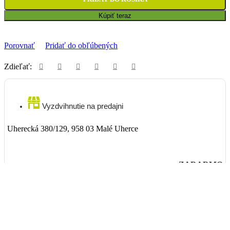
Kúpiť teraz
Porovnať
Pridať do obľúbených
Zdieľať:
Vyzdvihnutie na predajni
Uherecká 380/129, 958 03 Malé Uherce
ZADARMO
Packeta
Nad 99€ doručenie ZADARMO