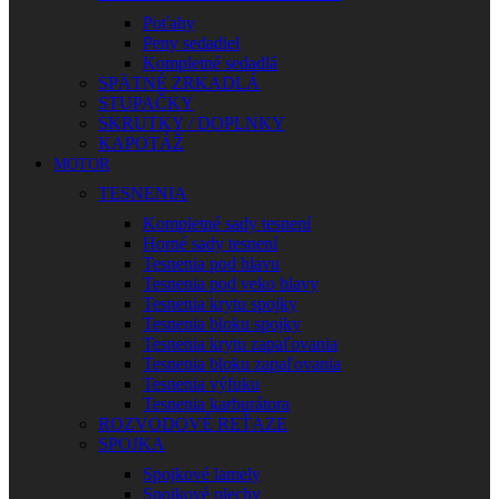
Poťahy
Peny sedadiel
Kompletné sedadlá
SPÄTNÉ ZRKADLÁ
STUPAČKY
SKRUTKY / DOPLNKY
KAPOTÁŽ
MOTOR
TESNENIA
Kompletné sady tesnení
Horné sady tesnení
Tesnenia pod hlavu
Tesnenia pod veko hlavy
Tesnenia krytu spojky
Tesnenia bloku spojky
Tesnenia krytu zapaľovania
Tesnenia bloku zapaľovania
Tesnenia výfuku
Tesnenia karburátora
ROZVODOVÉ REŤAZE
SPOJKA
Spojkové lamely
Spojkové plechy