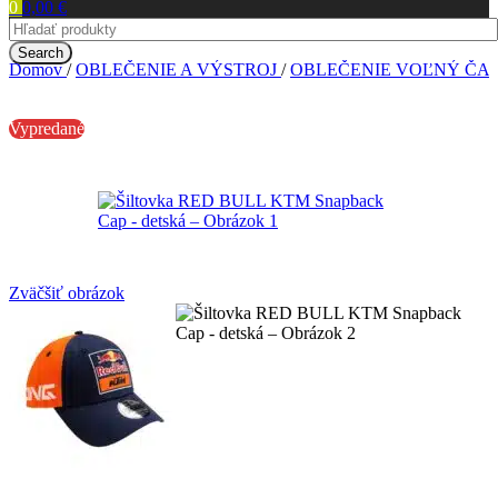
0
0,00
€
Search
Domov
/
OBLEČENIE A VÝSTROJ
/
OBLEČENIE VOĽNÝ ČA
Vypredané
Zväčšiť obrázok