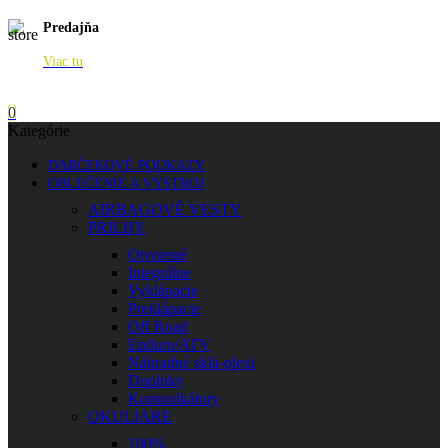
Predajňa
Viac tu
0
Kategórie
DARČEKOVÉ POUKAZY
OBLEČENIE A VÝSTROJ
AIRBAGOVÉ VESTY
PRILBY
Otvorené
Integrálne
Vyklápacie
Preklápacie
Off Road
Enduro/ATV
Náhradné sklá-plexi
Doplnky
Komunikátory
OKULIARE
100%