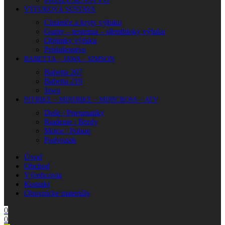
VÝFUKOVÁ SÚSTAVA
Chrániče a kryty výfuku
Gumy – tesnenia – silentbloky výfuku
Objímky výfuku
Príslušenstvo
BABETTA – JAWA – SIMSON
Babetta 207
Babetta 210
Jawa
PITBIKE – MINIBIKE – MINICROSS – ATV
Duše / Pneumatiky
Riadenie / Brzdy
Motor / Pohon
Podvozok
Úvod
Obchod
Výrobcovia
Kontakt
Obuvnícke materiály
0
0