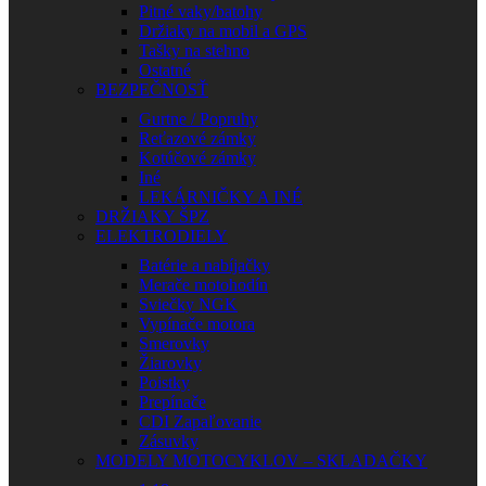
Pitné vaky/batohy
Držiaky na mobil a GPS
Tašky na stehno
Ostatné
BEZPEČNOSŤ
Gurtne / Popruhy
Reťazové zámky
Kotúčové zámky
Iné
LEKÁRNIČKY A INÉ
DRŽIAKY ŠPZ
ELEKTRODIELY
Batérie a nabíjačky
Merače motohodín
Sviečky NGK
Vypínače motora
Smerovky
Žiarovky
Poistky
Prepínače
CDI Zapaľovanie
Zásuvky
MODELY MOTOCYKLOV – SKLADAČKY