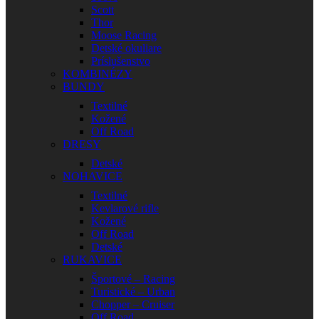
Scott
Thor
Moose Racing
Detské okuliare
Príslušenstvo
KOMBINÉZY
BUNDY
Textilné
Kožené
Off Road
DRESY
Detské
NOHAVICE
Textilné
Kevlarové rifle
Kožené
Off Road
Detské
RUKAVICE
Športové – Racing
Turistické – Urban
Chopper – Cruiser
Off Road