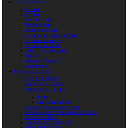
OLEJE A MAZIVÁ
2T Oleje
4T Oleje
Prevodové oleje
Tlmičové oleje
Brzdové kvapaliny
Prípravky na vzduchové filtre
Chladiace kvapaliny
Prípravky na reťaze
Aditíva a motokozmetika
Magura
Motorex Výpredaj!!!
Príslušenstvo
PALIVOVÁ SÚSTAVA
KARBURÁTORY
PALIVOVÉ FILTRE
PALIVOVÉ HADICE
Spony
Hadice karburátora
TRYSKY KARBURÁTORA
OPRAVNÉ SADY KARBURÁTORA
TANKOVAČKY
PALIVOVÉ ČERPADLÁ
PRÍSLUŠENSTVO