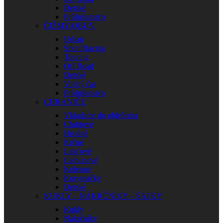
Detské
Príslušenstvo
ČIŽMY/OBUV
Urban
Sport/Racing
Touring
Off Road
Detské
Voľný čas
Príslušenstvo
CHRÁNIČE
Vkladacie do oblečenia
Chrbtové
Hrudné
Krčné
Lakťové
Ľadvinové
Kolenné
Korytnačky
Detské
KUKLY – NÁKRČNÍKY – ŠATKY
Kukly
Nákrčníky