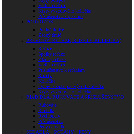
Kryty polepov
Vodítka reťaze
Kryty vývodového koliečka
Príslušenstvo k plastom
PODVOZOK
Predné tlmiče
Zadný tlmič
PREVODY (REŤAZE, ROZETY, KOLIEČKA)
Reťaze
Spojky reťaze
Kladky reťaze
Vodítka reťaze
Príslušenstvo k reťaziam
Rozety
Koliečka
Opravná sada pod vývod. koliečko
Kryty vývodového koliečka
RIADIDLÁ, RUKOVÄTE A PRÍSLUŠENSTVO
Rukoväte
Riadidlá
Rýchlopaly
Príslušenstvo
Peny na riadidlá
SEDADLÁ – POŤAHY – PENY