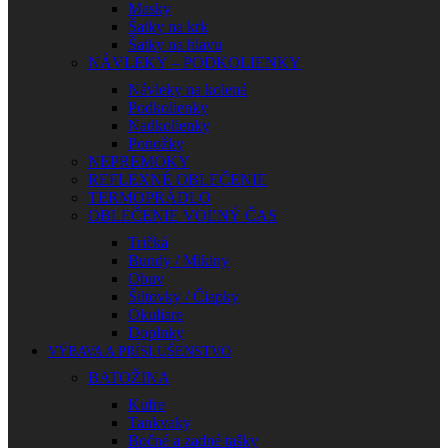
Masky
Šatky na krk
Šatky na hlavu
NÁVLEKY – PODKOLIENKY
Návleky na kolená
Podkolienky
Nadkolienky
Ponožky
NEPREMOKY
REFLEXNÉ OBLEČENIE
TERMOPRÁDLO
OBLEČENIE VOĽNÝ ČAS
Tričká
Bundy / Mikiny
Obuv
Šiltovky / Čiapky
Okuliare
Doplnky
VÝBAVA A PRÍSLUŠENSTVO
BATOŽINA
Kufre
Tankvaky
Bočné a zadné tašky