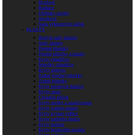
Brzdové
Radiace
Objímky spojky
Spojkové
Sada výklopných páčok
PLASTY
Restyle sady plastov
Sady plastov
Predné blatníky
Predné tabuľky a masky
Kryty chladičov
Mriežky chladičov
Kryty airboxu
Zadné (bočné) tabuľky
Zadné blatníky
Kryty predných tlmičov
Kryty rámu
Chrániče páčok
Kryty spojky a zapaľovania
Kryty vodnej pumpy
Kryty kyvnej vidlice
Kryty zadného tlmiča
Kryty motora
Kryty brzdového kotúča