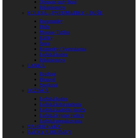
Opravné sady bŕzd
Príslušenstvo
KOLESÁ – PNEUMATIKY – DUŠE
Pneumatiky
Duše
Mousse-Tubliss
Ráfiky
Špice
Rozperky / Vymedzenia
Ložiská kolies
Príslušenstvo
LANKÁ
Brzdové
Plynové
Spojkové
LOŽISKÁ
Ložiská kolies
Ložiská krku riadenia
Ložiská zadného tlmiča
Ložiská kyvnej vidlice
Ložiská prepákovania
NAHRIEVÁKY
PÁČKY A OBJÍMKY