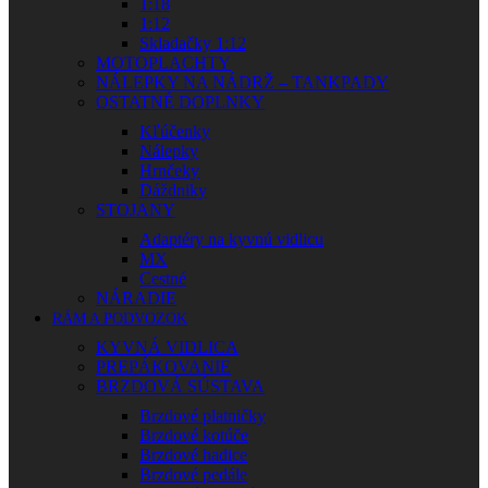
1:18
1:12
Skladačky 1:12
MOTOPLACHTY
NÁLEPKY NA NÁDRŽ – TANKPADY
OSTATNÉ DOPLNKY
Kľúčenky
Nálepky
Hrnčeky
Dáždniky
STOJANY
Adaptéry na kyvnú vidlicu
MX
Cestné
NÁRADIE
RÁM A PODVOZOK
KYVNÁ VIDLICA
PREPÁKOVANIE
BRZDOVÁ SÚSTAVA
Brzdové platničky
Brzdové kotúče
Brzdové hadice
Brzdové pedále