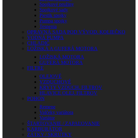
Spojkové pružiny
Spojkové sady
Piestik spojky
Pumpa spojky
Tesnenia
OPRAVNÁ SADA POD VÝVOD. KOLIEČKO
VODNÁ PUMPA
CHLADIČ
LOŽISKÁ A GUFERÁ MOTORA
LOŽISKÁ MOTORA
GUFERÁ MOTORA
FILTRE
OLEJOVÉ
VZDUCHOVÉ
KRYTY VZDUCH. FILTROV
HLAVICE OLEJ. FILTROV
POHON
Remene
Valčeky variátora
Variátor
ŠTARTOVANIE / ZAPAĽOVANIE
KARBURÁTOR
ZÁTKY / SKRUTKY