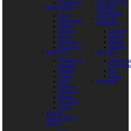
Príslušenstvo
NÁLEPKY NA
ČIŽMY/OBUV
NÁDRŽ –
TANKPADY
Urban
OSTATNÉ
Sport/Racing
DOPLNKY
Touring
Off Road
Kľúčenky
Detské
Nálepky
Voľný čas
Hrnčeky
Príslušenstvo
Dáždniky
CHRÁNIČE
STOJANY
Vkladacie do
Adaptéry n
oblečenia
kyvnú vidli
Chrbtové
MX
Hrudné
Cestné
Krčné
NÁRADIE
Lakťové
Ľadvinové
Kolenné
Korytnačky
Detské
KUKLY –
NÁKRČNÍKY –
ŠATKY