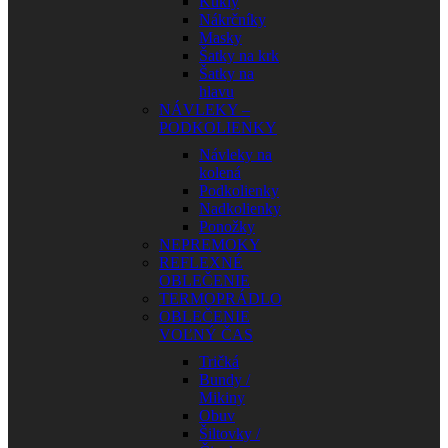
Kukly
Nákrčníky
Masky
Šatky na krk
Šatky na
hlavu
NÁVLEKY –
PODKOLIENKY
Návleky na
kolená
Podkolienky
Nadkolienky
Ponožky
NEPREMOKY
REFLEXNÉ
OBLEČENIE
TERMOPRÁDLO
OBLEČENIE
VOĽNÝ ČAS
Tričká
Bundy /
Mikiny
Obuv
Šiltovky /