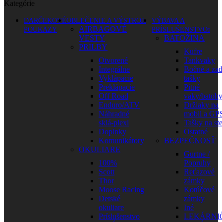
Kategórie
DARČEKOVÉ
OBLEČENIE A VÝSTROJ
VÝBAVA A
AIRBAGOVÉ
POUKAZY
PRÍSLUŠENSTVO
VESTY
BATOŽINA
PRILBY
Kufre
Otvorené
Tankvaky
Integrálne
Bočné a za
Vyklápacie
tašky
Preklápacie
Pitné
Off Road
vaky/batoh
Enduro/ATV
Držiaky na
Náhradné
mobil a GP
sklá-plexi
Tašky na st
Doplnky
Ostatné
Komunikátory
BEZPEČNOSŤ
OKULIARE
Gurtne /
100%
Popruhy
Scott
Reťazové
Thor
zámky
Moose Racing
Kotúčové
Detské
zámky
okuliare
Iné
Príslušenstvo
LEKÁRNI