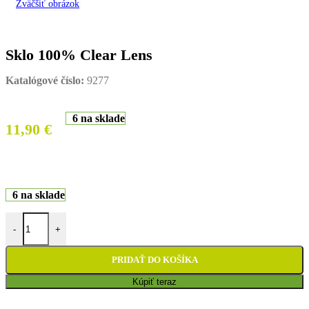
Zväčšiť obrázok
Sklo 100% Clear Lens
Katalógové číslo:
9277
6 na sklade
11,90
€
6 na sklade
množstvo Sklo 100% Clear Lens
-
+
PRIDAŤ DO KOŠÍKA
Kúpiť teraz