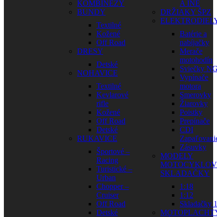
KOMBINÉZY
A INÉ
BUNDY
DRŽIAKY ŠPZ
ELEKTRODIEL
Textilné
Kožené
Batérie a
Off Road
nabíjačky
DRESY
Merače
motohodín
Detské
Sviečky N
NOHAVICE
Vypínače
Textilné
motora
Kevlarové
Smerovky
rifle
Žiarovky
Kožené
Poistky
Off Road
Prepínače
Detské
CDI
RUKAVICE
Zapaľovani
Zásuvky
Športové –
MODELY
Racing
MOTOCYKLOV
Turistické –
SKLADAČKY
Urban
Chopper –
1:18
Cruiser
1:12
Off Road
Skladačky 1
Detské
MOTOPLACHT