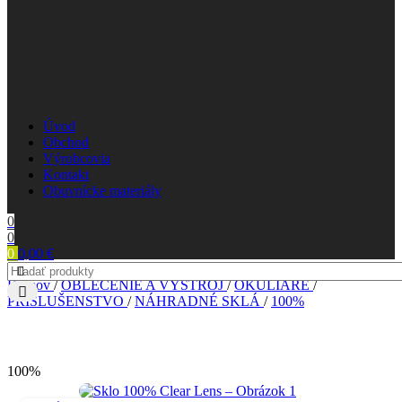
Úvod
Obchod
Výrobcovia
Kontakt
Obuvnícke materiály
0
0
0
0,00
€
Domov
/
OBLEČENIE A VÝSTROJ
/
OKULIARE
/
PRÍSLUŠENSTVO
/
NÁHRADNÉ SKLÁ
/
100%
100%