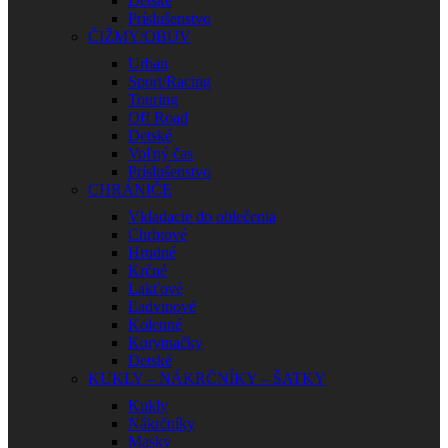
Detské
Príslušenstvo
ČIŽMY/OBUV
Urban
Sport/Racing
Touring
Off Road
Detské
Voľný čas
Príslušenstvo
CHRÁNIČE
Vkladacie do oblečenia
Chrbtové
Hrudné
Krčné
Lakťové
Ľadvinové
Kolenné
Korytnačky
Detské
KUKLY – NÁKRČNÍKY – ŠATKY
Kukly
Nákrčníky
Masky