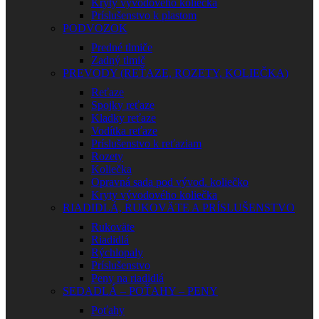
Kryty vývodového koliečka
Príslušenstvo k plastom
PODVOZOK
Predné tlmiče
Zadný tlmič
PREVODY (REŤAZE, ROZETY, KOLIEČKA)
Reťaze
Spojky reťaze
Kladky reťaze
Vodítka reťaze
Príslušenstvo k reťaziam
Rozety
Koliečka
Opravná sada pod vývod. koliečko
Kryty vývodového koliečka
RIADIDLÁ, RUKOVÄTE A PRÍSLUŠENSTVO
Rukoväte
Riadidlá
Rýchlopaly
Príslušenstvo
Peny na riadidlá
SEDADLÁ – POŤAHY – PENY
Poťahy