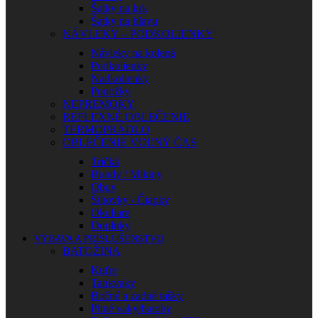
Šatky na krk
Šatky na hlavu
NÁVLEKY – PODKOLIENKY
Návleky na kolená
Podkolienky
Nadkolienky
Ponožky
NEPREMOKY
REFLEXNÉ OBLEČENIE
TERMOPRÁDLO
OBLEČENIE VOĽNÝ ČAS
Tričká
Bundy / Mikiny
Obuv
Šiltovky / Čiapky
Okuliare
Doplnky
VÝBAVA A PRÍSLUŠENSTVO
BATOŽINA
Kufre
Tankvaky
Bočné a zadné tašky
Pitné vaky/batohy