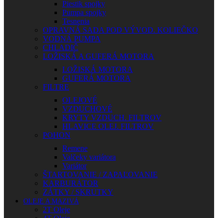
Piestik spojky
Pumpa spojky
Tesnenia
OPRAVNÁ SADA POD VÝVOD. KOLIEČKO
VODNÁ PUMPA
CHLADIČ
LOŽISKÁ A GUFERÁ MOTORA
LOŽISKÁ MOTORA
GUFERÁ MOTORA
FILTRE
OLEJOVÉ
VZDUCHOVÉ
KRYTY VZDUCH. FILTROV
HLAVICE OLEJ. FILTROV
POHON
Remene
Valčeky variátora
Variátor
ŠTARTOVANIE / ZAPAĽOVANIE
KARBURÁTOR
ZÁTKY / SKRUTKY
OLEJE A MAZIVÁ
2T Oleje