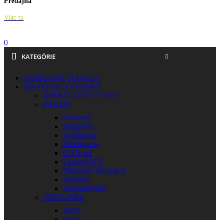
Predajňa
Viac tu
0
KATEGÓRIE
DARČEKOVÉ POUKAZY
OBLEČENIE A VÝSTROJ
AIRBAGOVÉ VESTY
PRILBY
Otvorené
Integrálne
Vyklápacie
Preklápacie
Off Road
Enduro/ATV
Náhradné sklá-plexi
Doplnky
Komunikátory
OKULIARE
100%
Scott