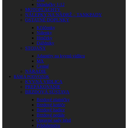
Skladačky 1:12
MOTOPLACHTY
NÁLEPKY NA NÁDRŽ – TANKPADY
OSTATNÉ DOPLNKY
Kľúčenky
Nálepky
Hrnčeky
Dáždniky
STOJANY
Adaptéry na kyvnú vidlicu
MX
Cestné
NÁRADIE
RÁM A PODVOZOK
KYVNÁ VIDLICA
PREPÁKOVANIE
BRZDOVÁ SÚSTAVA
Brzdové platničky
Brzdové kotúče
Brzdové hadice
Brzdové pedále
Opravné sady bŕzd
Príslušenstvo