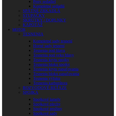
Peny sedadiel
Kompletné sedadlá
SPÄTNÉ ZRKADLÁ
STUPAČKY
SKRUTKY / DOPLNKY
KAPOTÁŽ
MOTOR
TESNENIA
Kompletné sady tesnení
Horné sady tesnení
Tesnenia pod hlavu
Tesnenia pod veko hlavy
Tesnenia krytu spojky
Tesnenia bloku spojky
Tesnenia krytu zapaľovania
Tesnenia bloku zapaľovania
Tesnenia výfuku
Tesnenia karburátora
ROZVODOVÉ REŤAZE
SPOJKA
Spojkové lamely
Spojkové plechy
Spojkové pružiny
Spojkové sady