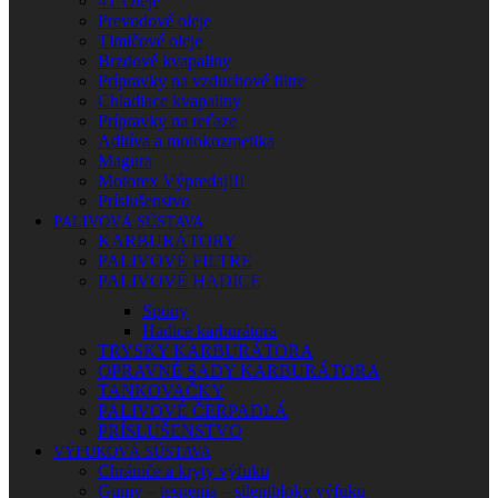
4T Oleje
Prevodové oleje
Tlmičové oleje
Brzdové kvapaliny
Prípravky na vzduchové filtre
Chladiace kvapaliny
Prípravky na reťaze
Aditíva a motokozmetika
Magura
Motorex Výpredaj!!!
Príslušenstvo
PALIVOVÁ SÚSTAVA
KARBURÁTORY
PALIVOVÉ FILTRE
PALIVOVÉ HADICE
Spony
Hadice karburátora
TRYSKY KARBURÁTORA
OPRAVNÉ SADY KARBURÁTORA
TANKOVAČKY
PALIVOVÉ ČERPADLÁ
PRÍSLUŠENSTVO
VÝFUKOVÁ SÚSTAVA
Chrániče a kryty výfuku
Gumy – tesnenia – silentbloky výfuku