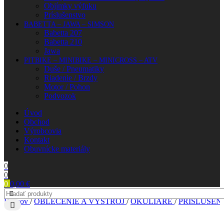
Objímky výfuku
Príslušenstvo
BABETTA – JAWA – SIMSON
Babetta 207
Babetta 210
Jawa
PITBIKE – MINIBIKE – MINICROSS – ATV
Duše / Pneumatiky
Riadenie / Brzdy
Motor / Pohon
Podvozok
Úvod
Obchod
Výrobcovia
Kontakt
Obuvnícke materiály
0
0
0
0,00
€
Domov
/
OBLEČENIE A VÝSTROJ
/
OKULIARE
/
PRÍSLUŠE