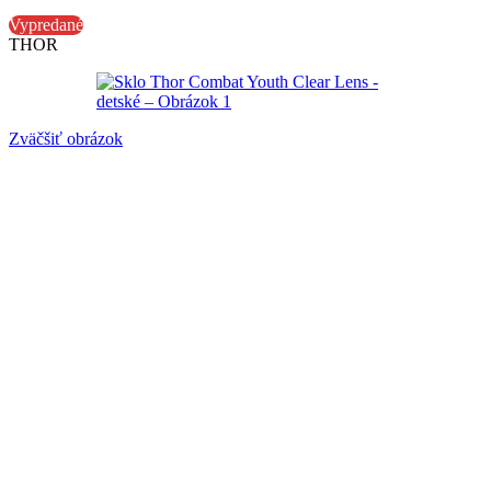
Vypredané
THOR
Zväčšiť obrázok
Sklo Thor Combat Youth Clear Lens – detské
Katalógové číslo:
5540
Nie je na sklade
7,90
€
Nie je na sklade