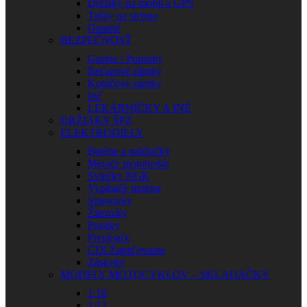
Držiaky na mobil a GPS
Tašky na stehno
Ostatné
BEZPEČNOSŤ
Gurtne / Popruhy
Reťazové zámky
Kotúčové zámky
Iné
LEKÁRNIČKY A INÉ
DRŽIAKY ŠPZ
ELEKTRODIELY
Batérie a nabíjačky
Merače motohodín
Sviečky NGK
Vypínače motora
Smerovky
Žiarovky
Poistky
Prepínače
CDI Zapaľovanie
Zásuvky
MODELY MOTOCYKLOV – SKLADAČKY
1:18
1:12