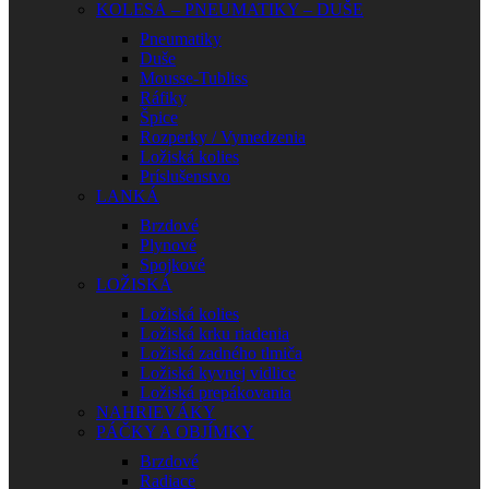
KOLESÁ – PNEUMATIKY – DUŠE
Pneumatiky
Duše
Mousse-Tubliss
Ráfiky
Špice
Rozperky / Vymedzenia
Ložiská kolies
Príslušenstvo
LANKÁ
Brzdové
Plynové
Spojkové
LOŽISKÁ
Ložiská kolies
Ložiská krku riadenia
Ložiská zadného tlmiča
Ložiská kyvnej vidlice
Ložiská prepákovania
NAHRIEVÁKY
PÁČKY A OBJÍMKY
Brzdové
Radiace