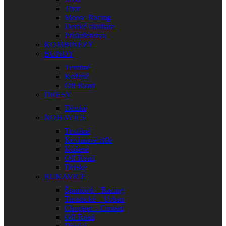
Thor
Moose Racing
Detské okuliare
Príslušenstvo
KOMBINÉZY
BUNDY
Textilné
Kožené
Off Road
DRESY
Detské
NOHAVICE
Textilné
Kevlarové rifle
Kožené
Off Road
Detské
RUKAVICE
Športové – Racing
Turistické – Urban
Chopper – Cruiser
Off Road