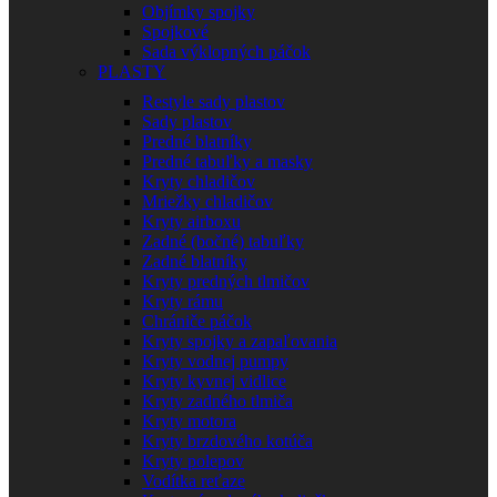
Objímky spojky
Spojkové
Sada výklopných páčok
PLASTY
Restyle sady plastov
Sady plastov
Predné blatníky
Predné tabuľky a masky
Kryty chladičov
Mriežky chladičov
Kryty airboxu
Zadné (bočné) tabuľky
Zadné blatníky
Kryty predných tlmičov
Kryty rámu
Chrániče páčok
Kryty spojky a zapaľovania
Kryty vodnej pumpy
Kryty kyvnej vidlice
Kryty zadného tlmiča
Kryty motora
Kryty brzdového kotúča
Kryty polepov
Vodítka reťaze