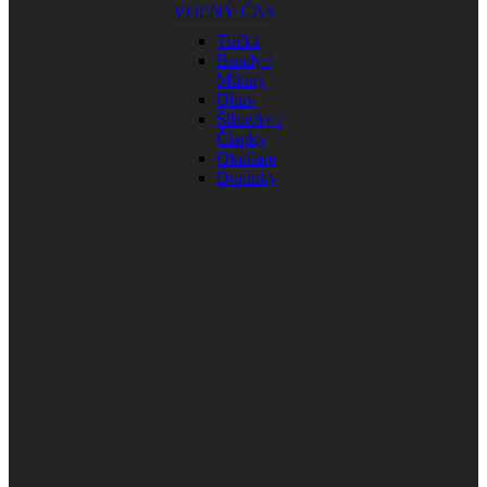
VOĽNÝ ČAS
Tričká
Bundy /
Mikiny
Obuv
Šiltovky /
Čiapky
Okuliare
Doplnky