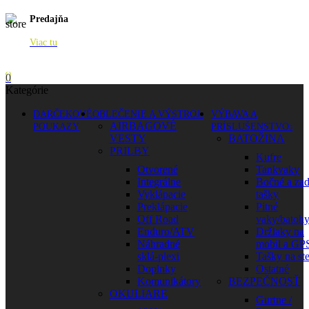
Predajňa
Viac tu
0
Kategórie
DARČEKOVÉ
OBLEČENIE A VÝSTROJ
VÝBAVA A
AIRBAGOVÉ
POUKAZY
PRÍSLUŠENSTVO
VESTY
BATOŽINA
PRILBY
Kufre
Otvorené
Tankvaky
Integrálne
Bočné a za
Vyklápacie
tašky
Preklápacie
Pitné
Off Road
vaky/batoh
Enduro/ATV
Držiaky na
Náhradné
mobil a GP
sklá-plexi
Tašky na st
Doplnky
Ostatné
Komunikátory
BEZPEČNOSŤ
OKULIARE
Gurtne /