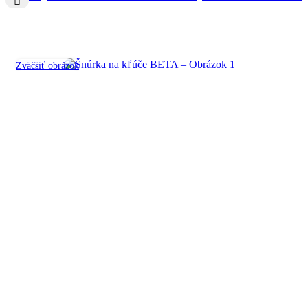
Zväčšiť obrázok
Šnúrka na kľúče BETA
Katalógové číslo:
8090
2 na sklade
3,50
€
2 na sklade