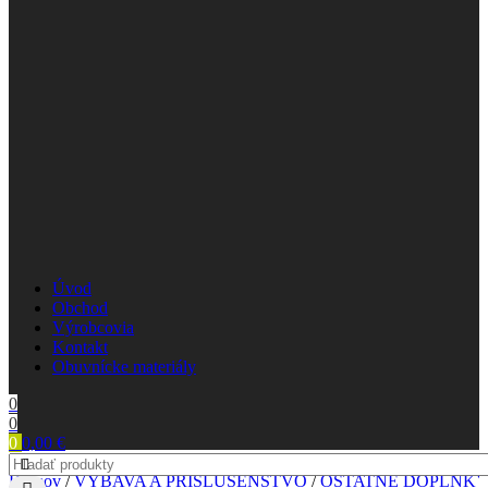
Úvod
Obchod
Výrobcovia
Kontakt
Obuvnícke materiály
0
0
0
0,00
€
Domov
/
VÝBAVA A PRÍSLUŠENSTVO
/
OSTATNÉ DOPLNK