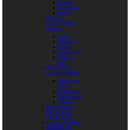
Kolenné
Korytnačky
Detské
KUKLY –
NÁKRČNÍKY –
ŠATKY
Kukly
Nákrčníky
Masky
Šatky na krk
Šatky na
hlavu
NÁVLEKY –
PODKOLIENKY
Návleky na
kolená
Podkolienky
Nadkolienky
Ponožky
NEPREMOKY
REFLEXNÉ
OBLEČENIE
TERMOPRÁDLO
OBLEČENIE