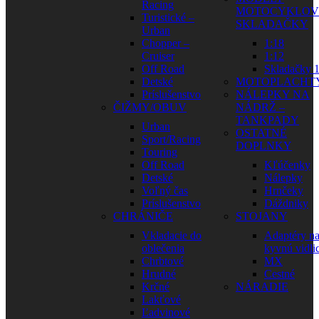
Racing
MOTOCYKLOV
Turistické –
SKLADAČKY
Urban
Chopper –
1:18
Cruiser
1:12
Off Road
Skladačky 1
Detské
MOTOPLACHT
Príslušenstvo
NÁLEPKY NA
ČIŽMY/OBUV
NÁDRŽ –
TANKPADY
Urban
OSTATNÉ
Sport/Racing
DOPLNKY
Touring
Off Road
Kľúčenky
Detské
Nálepky
Voľný čas
Hrnčeky
Príslušenstvo
Dáždniky
CHRÁNIČE
STOJANY
Vkladacie do
Adaptéry n
oblečenia
kyvnú vidli
Chrbtové
MX
Hrudné
Cestné
Krčné
NÁRADIE
Lakťové
Ľadvinové