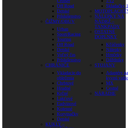
Cruiser
1:12
Off Road
Skladačky 1
Detské
MOTOPLACHT
Príslušenstvo
NÁLEPKY NA
ČIŽMY/OBUV
NÁDRŽ –
TANKPADY
Urban
OSTATNÉ
Sport/Racing
DOPLNKY
Touring
Off Road
Kľúčenky
Detské
Nálepky
Voľný čas
Hrnčeky
Príslušenstvo
Dáždniky
CHRÁNIČE
STOJANY
Vkladacie do
Adaptéry n
oblečenia
kyvnú vidli
Chrbtové
MX
Hrudné
Cestné
Krčné
NÁRADIE
Lakťové
Ľadvinové
Kolenné
Korytnačky
Detské
KUKLY –