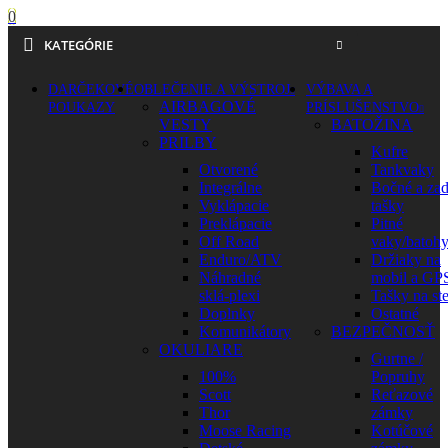
0
KATEGÓRIE
DARČEKOVÉ
OBLEČENIE A VÝSTROJ
VÝBAVA A
AIRBAGOVÉ
POUKAZY
PRÍSLUŠENSTVO
VESTY
BATOŽINA
PRILBY
Kufre
Otvorené
Tankvaky
Integrálne
Bočné a za
Vyklápacie
tašky
Preklápacie
Pitné
Off Road
vaky/batoh
Enduro/ATV
Držiaky na
Náhradné
mobil a GP
sklá-plexi
Tašky na st
Doplnky
Ostatné
Komunikátory
BEZPEČNOSŤ
OKULIARE
Gurtne /
100%
Popruhy
Scott
Reťazové
Thor
zámky
Moose Racing
Kotúčové