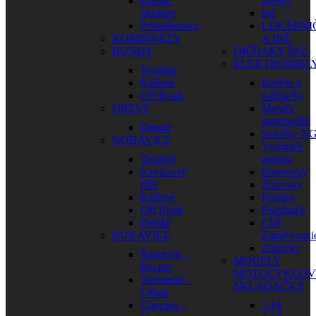
Detské
zámky
okuliare
Iné
Príslušenstvo
LEKÁRNI
KOMBINÉZY
A INÉ
BUNDY
DRŽIAKY ŠPZ
ELEKTRODIEL
Textilné
Kožené
Batérie a
Off Road
nabíjačky
DRESY
Merače
motohodín
Detské
Sviečky N
NOHAVICE
Vypínače
Textilné
motora
Kevlarové
Smerovky
rifle
Žiarovky
Kožené
Poistky
Off Road
Prepínače
Detské
CDI
RUKAVICE
Zapaľovani
Zásuvky
Športové –
MODELY
Racing
MOTOCYKLOV
Turistické –
SKLADAČKY
Urban
Chopper –
1:18