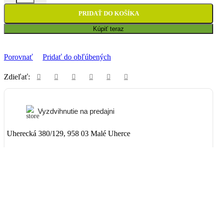
PRIDAŤ DO KOŠÍKA
Kúpiť teraz
Porovnať
Pridať do obľúbených
Zdieľať:
Vyzdvihnutie na predajni
Uherecká 380/129, 958 03 Malé Uherce
ZADARMO
Packeta