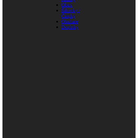
Obuv
Šiltovky /
Čiapky
Okuliare
Doplnky