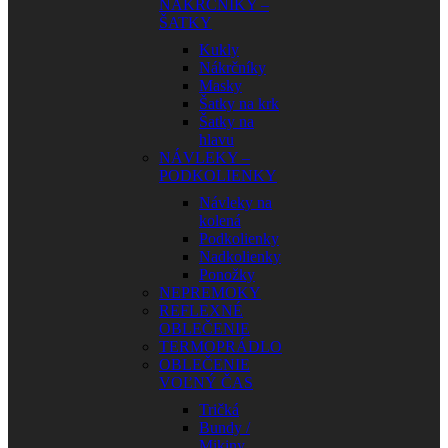
NÁKRČNÍKY –
ŠATKY
Kukly
Nákrčníky
Masky
Šatky na krk
Šatky na
hlavu
NÁVLEKY –
PODKOLIENKY
Návleky na
kolená
Podkolienky
Nadkolienky
Ponožky
NEPREMOKY
REFLEXNÉ
OBLEČENIE
TERMOPRÁDLO
OBLEČENIE
VOĽNÝ ČAS
Tričká
Bundy /
Mikiny