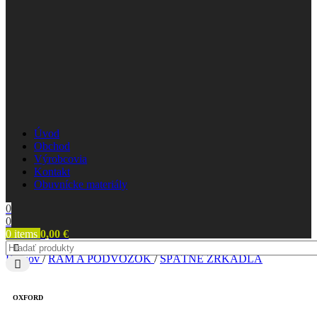
Úvod
Obchod
Výrobcovia
Kontakt
Obuvnícke materiály
0
0
0
items
0,00
€
Domov
/
RÁM A PODVOZOK
/
SPÄTNÉ ZRKADLÁ
OXFORD