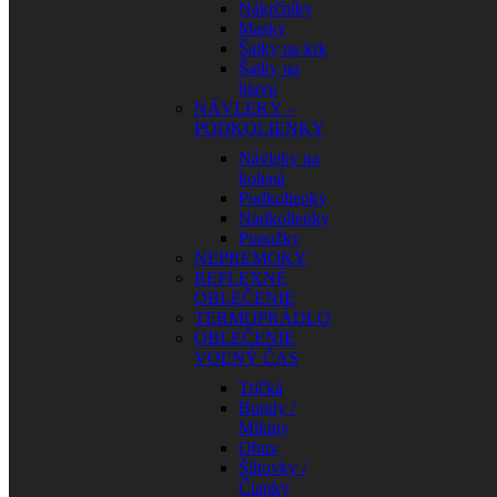
Nákrčníky
Masky
Šatky na krk
Šatky na
hlavu
NÁVLEKY –
PODKOLIENKY
Návleky na
kolená
Podkolienky
Nadkolienky
Ponožky
NEPREMOKY
REFLEXNÉ
OBLEČENIE
TERMOPRÁDLO
OBLEČENIE
VOĽNÝ ČAS
Tričká
Bundy /
Mikiny
Obuv
Šiltovky /
Čiapky