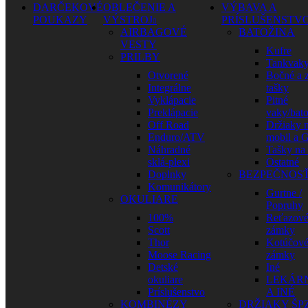
DARČEKOVÉ
OBLEČENIE A
VÝBAVA A
POUKAZY
VÝSTROJ
PRÍSLUŠENSTV
AIRBAGOVÉ
BATOŽINA
VESTY
Kufre
PRILBY
Tankvak
Otvorené
Bočné a 
Integrálne
tašky
Vyklápacie
Pitné
Preklápacie
vaky/bat
Off Road
Držiaky 
Enduro/ATV
mobil a 
Náhradné
Tašky na
sklá-plexi
Ostatné
Doplnky
BEZPEČNOS
Komunikátory
Gurtne /
OKULIARE
Popruhy
100%
Reťazov
Scott
zámky
Thor
Kotúčov
Moose Racing
zámky
Detské
Iné
okuliare
LEKÁR
Príslušenstvo
A INÉ
KOMBINÉZY
DRŽIAKY ŠP