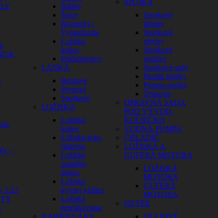
SPOJKA
ELY
Ráfiky
Špice
Spojkové
Rozperky /
lamely
Vymedzenia
Spojkové
Ložiská
plechy
n
kolies
Spojkové
 NGK
Príslušenstvo
pružiny
LANKÁ
Spojkové sady
Piestik spojky
y
Brzdové
Pumpa spojky
Plynové
Tesnenia
Spojkové
OPRAVNÁ SADA
e
LOŽISKÁ
POD VÝVOD.
Ložiská
KOLIEČKO
nie
kolies
VODNÁ PUMPA
Ložiská krku
CHLADIČ
riadenia
LOŽISKÁ A
V –
Ložiská
GUFERÁ MOTORA
Y
zadného
LOŽISKÁ
tlmiča
MOTORA
Ložiská
GUFERÁ
y 1:12
kyvnej vidlice
MOTORA
HTY
Ložiská
FILTRE
A
prepákovania
NAHRIEVÁKY
OLEJOVÉ