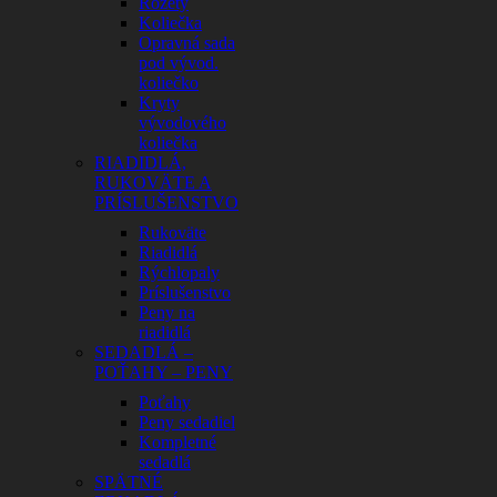
Rozety
Koliečka
Opravná sada
pod vývod.
koliečko
Kryty
vývodového
koliečka
RIADIDLÁ,
RUKOVÄTE A
PRÍSLUŠENSTVO
Rukoväte
Riadidlá
Rýchlopaly
Príslušenstvo
Peny na
riadidlá
SEDADLÁ –
POŤAHY – PENY
Poťahy
Peny sedadiel
Kompletné
sedadlá
SPÄTNÉ