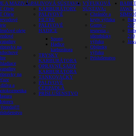
JE A MAZIVÁ
PALIVOVÁ SÚSTAVA
VÝFUKOVÁ
BABET
T Oleje
KARBURÁTORY
SÚSTAVA
JAWA –
T Oleje
PALIVOVÉ
Chrániče a
SIMSO
revodové
FILTRE
kryty výfuku
Babe
leje
PALIVOVÉ
Gumy –
207
lmičové oleje
HADICE
tesnenia –
Babe
rzdové
silentbloky
210
Spony
vapaliny
výfuku
Jaw
Hadice
rípravky na
Objímky
karburátora
zduchové
výfuku
TRYSKY
ltre
Príslušenstvo
KARBURÁTORA
hladiace
OPRAVNÉ SADY
vapaliny
KARBURÁTORA
rípravky na
TANKOVAČKY
eťaze
PALIVOVÉ
ditíva a
ČERPADLÁ
otokozmetika
PRÍSLUŠENSTVO
agura
otorex
ýpredaj!!!
ríslušenstvo