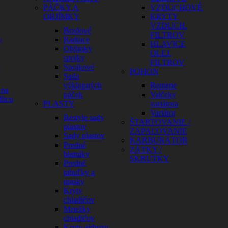
PÁČKY A
VZDUCHOVÉ
OBJÍMKY
KRYTY
VZDUCH.
Brzdové
FILTROV
y
Radiace
HLAVICE
Objímky
OLEJ.
spojky
FILTROV
y
Spojkové
POHON
Sada
výklopných
Remene
 na
páčok
Valčeky
licu
PLASTY
variátora
Variátor
Restyle sady
ŠTARTOVANIE /
plastov
ZAPAĽOVANIE
Sady plastov
KARBURÁTOR
Predné
ZÁTKY /
blatníky
SKRUTKY
Predné
tabuľky a
masky
Kryty
chladičov
Mriežky
chladičov
Kryty airboxu