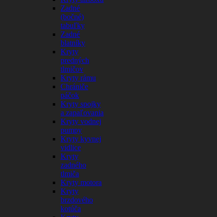
Zadné
(bočné)
tabuľky
Zadné
blatníky
Kryty
predných
tlmičov
Kryty rámu
Chrániče
páčok
Kryty spojky
a zapaľovania
Kryty vodnej
pumpy
Kryty kyvnej
vidlice
Kryty
zadného
tlmiča
Kryty motora
Kryty
brzdového
kotúča