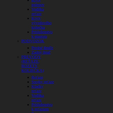
Kryty
polepov
Vodítka
reťaze
Kryty
vývodového
koliečka
Príslušenstvo
k plastom
PODVOZOK
Predné tlmiče
Zadný tlmič
PREVODY
(REŤAZE,
ROZETY,
KOLIEČKA)
Reťaze
Spojky reťaze
Kladky
reťaze
Vodítka
reťaze
Príslušenstvo
k reťaziam