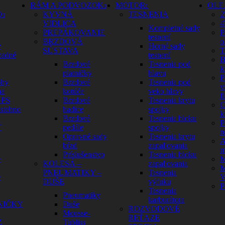
RÁM A PODVOZOK
MOTOR
OLE
O
KYVNÁ
TESNENIA
2
VIDLICA
4
Kompletné sady
PREPÁKOVANIE
P
tesnení
BRZDOVÁ
o
y
Horné sady
SÚSTAVA
T
zadné
tesnení
B
Brzdové
Tesnenia pod
k
platničky
hlavu
P
ohy
Brzdové
Tesnenia pod
v
na
kotúče
veko hlavy
fi
GPS
Brzdové
Tesnenia krytu
C
 stehno
hadice
spojky
k
Brzdové
Tesnenia bloku
P
Ť
pedále
spojky
r
Opravné sady
Tesnenia krytu
A
bŕzd
zapaľovania
m
Príslušenstvo
Tesnenia bloku
é
M
KOLESÁ –
zapaľovania
M
PNEUMATIKY –
Tesnenia
é
V
DUŠE
výfuku
P
Tesnenia
Pneumatiky
karburátora
NIČKY
Duše
ROZVODOVÉ
Mousse-
REŤAZE
Z
Tubliss