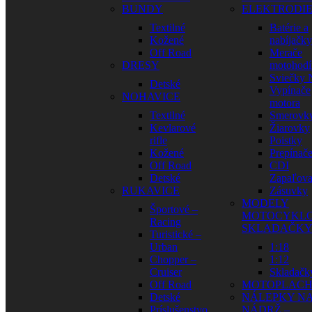
BUNDY
ELEKTRODI
Textilné
Batérie a
Kožené
nabíjačky
Off Road
Merače
DRESY
motohodí
Sviečky
Detské
Vypínače
NOHAVICE
motora
Textilné
Smerovk
Kevlarové
Žiarovky
rifle
Poistky
Kožené
Prepínač
Off Road
CDI
Detské
Zapaľova
RUKAVICE
Zásuvky
MODELY
Športové –
MOTOCYKLO
Racing
SKLADAČK
Turistické –
Urban
1:18
Chopper –
1:12
Cruiser
Skladačk
Off Road
MOTOPLAC
Detské
NÁLEPKY N
Príslušenstvo
NÁDRŽ –