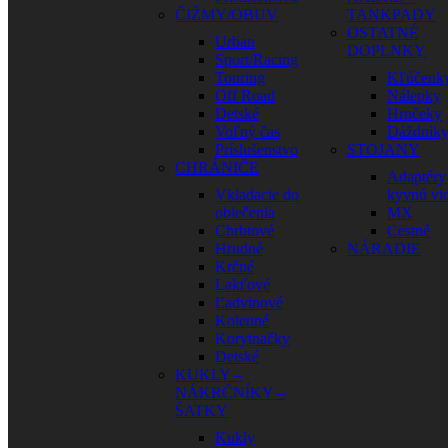
ČIŽMY/OBUV
TANKPADY
OSTATNÉ
Urban
DOPLNKY
Sport/Racing
Touring
Kľúčenk
Off Road
Nálepky
Detské
Hrnčeky
Voľný čas
Dáždnik
Príslušenstvo
STOJANY
CHRÁNIČE
Adaptéry
Vkladacie do
kyvnú vid
oblečenia
MX
Chrbtové
Cestné
Hrudné
NÁRADIE
Krčné
Lakťové
Ľadvinové
Kolenné
Korytnačky
Detské
KUKLY –
NÁKRČNÍKY –
ŠATKY
Kukly