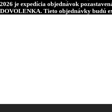
6 je expedícia objednávok pozastavená p
d DOVOLENKA. Tieto objednávky budú ex