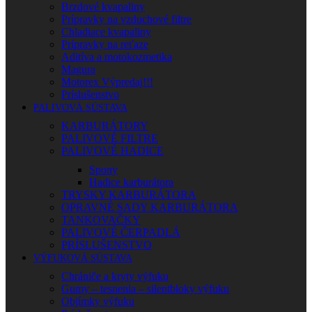
Brzdové kvapaliny
Prípravky na vzduchové filtre
Chladiace kvapaliny
Prípravky na reťaze
Aditíva a motokozmetika
Magura
Motorex Výpredaj!!!
Príslušenstvo
PALIVOVÁ SÚSTAVA
KARBURÁTORY
PALIVOVÉ FILTRE
PALIVOVÉ HADICE
Spony
Hadice karburátora
TRYSKY KARBURÁTORA
OPRAVNÉ SADY KARBURÁTORA
TANKOVAČKY
PALIVOVÉ ČERPADLÁ
PRÍSLUŠENSTVO
VÝFUKOVÁ SÚSTAVA
Chrániče a kryty výfuku
Gumy – tesnenia – silentbloky výfuku
Objímky výfuku