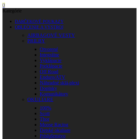
0
Kategórie
DARČEKOVÉ POUKAZY
OBLEČENIE A VÝSTROJ
AIRBAGOVÉ VESTY
PRILBY
Otvorené
Integrálne
Vyklápacie
Preklápacie
Off Road
Enduro/ATV
Náhradné sklá-plexi
Doplnky
Komunikátory
OKULIARE
100%
Scott
Thor
Moose Racing
Detské okuliare
Príslušenstvo