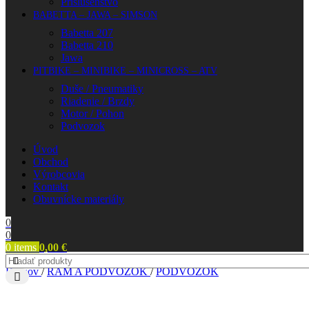
Príslušenstvo
BABETTA – JAWA – SIMSON
Babetta 207
Babetta 210
Jawa
PITBIKE – MINIBIKE – MINICROSS – ATV
Duše / Pneumatiky
Riadenie / Brzdy
Motor / Pohon
Podvozok
Úvod
Obchod
Výrobcovia
Kontakt
Obuvnícke materiály
0
0
0
items
0,00
€
Domov
/
RÁM A PODVOZOK
/
PODVOZOK