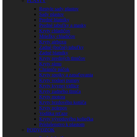
PLASTY
Restyle sady plastov
Sady plastov
Predné blatníky
Predné tabuľky a masky
Kryty chladičov
Mriežky chladičov
Kryty airboxu
Zadné (bočné) tabuľky
Zadné blatníky
Kryty predných tlmičov
Kryty rámu
Chrániče páčok
Kryty spojky a zapaľovania
Kryty vodnej pumpy
Kryty kyvnej vidlice
Kryty zadného tlmiča
Kryty motora
Kryty brzdového kotúča
Kryty polepov
Vodítka reťaze
Kryty vývodového koliečka
Príslušenstvo k plastom
PODVOZOK