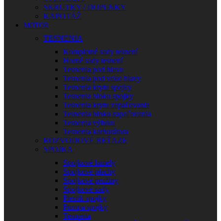
SKRUTKY / DOPLNKY
KAPOTÁŽ
MOTOR
TESNENIA
Kompletné sady tesnení
Horné sady tesnení
Tesnenia pod hlavu
Tesnenia pod veko hlavy
Tesnenia krytu spojky
Tesnenia bloku spojky
Tesnenia krytu zapaľovania
Tesnenia bloku zapaľovania
Tesnenia výfuku
Tesnenia karburátora
ROZVODOVÉ REŤAZE
SPOJKA
Spojkové lamely
Spojkové plechy
Spojkové pružiny
Spojkové sady
Piestik spojky
Pumpa spojky
Tesnenia