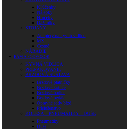
Kľúčenky
Nálepky
Hrnčeky
Dáždniky
STOJANY
Adaptéry na kyvnú vidlicu
MX
Cestné
NÁRADIE
RÁM A PODVOZOK
KYVNÁ VIDLICA
PREPÁKOVANIE
BRZDOVÁ SÚSTAVA
Brzdové platničky
Brzdové kotúče
Brzdové hadice
Brzdové pedále
Opravné sady bŕzd
Príslušenstvo
KOLESÁ – PNEUMATIKY – DUŠE
Pneumatiky
Duše