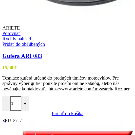
ARIETE
Porovnať
Rýchly náhľad
Pridať do obľúbených
Guferá ARI 083
15,90
€
Tesniace guferá určené do predných tlmičov motocyklov. Pre
správny výber gufier použite prosím online katalóg, alebo nás
neváhajte kontaktovať.. https://www.ariete.com/ari-search/ Rozmer
množstvo Guferá ARI 083
-
+
Pridať do košíka
SKU:
8727