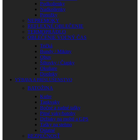
Podkolienky
Nadkolienky
Ponožky
NEPREMOKY
REFLEXNÉ OBLEČENIE
TERMOPRÁDLO
OBLEČENIE VOĽNÝ ČAS
Tričká
Bundy / Mikiny
Obuv
Šiltovky / Čiapky
Okuliare
Doplnky
VÝBAVA A PRÍSLUŠENSTVO
BATOŽINA
Kufre
Tankvaky
Bočné a zadné tašky
Pitné vaky/batohy
Držiaky na mobil a GPS
Tašky na stehno
Ostatné
BEZPEČNOSŤ