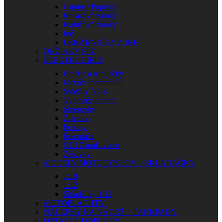
Gurtne / Popruhy
Reťazové zámky
Kotúčové zámky
Iné
LEKÁRNIČKY A INÉ
DRŽIAKY ŠPZ
ELEKTRODIELY
Batérie a nabíjačky
Merače motohodín
Sviečky NGK
Vypínače motora
Smerovky
Žiarovky
Poistky
Prepínače
CDI Zapaľovanie
Zásuvky
MODELY MOTOCYKLOV – SKLADAČKY
1:18
1:12
Skladačky 1:12
MOTOPLACHTY
NÁLEPKY NA NÁDRŽ – TANKPADY
OSTATNÉ DOPLNKY