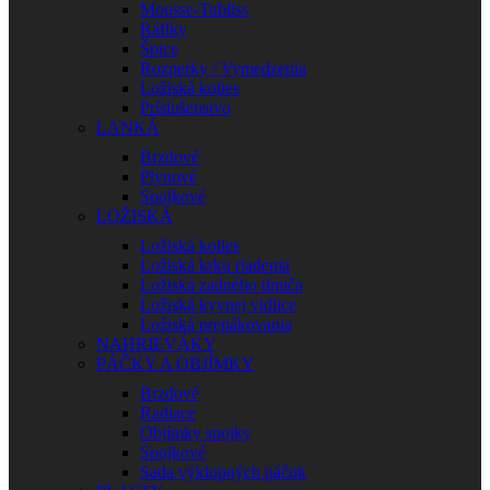
Mousse-Tubliss
Ráfiky
Špice
Rozperky / Vymedzenia
Ložiská kolies
Príslušenstvo
LANKÁ
Brzdové
Plynové
Spojkové
LOŽISKÁ
Ložiská kolies
Ložiská krku riadenia
Ložiská zadného tlmiča
Ložiská kyvnej vidlice
Ložiská prepákovania
NAHRIEVÁKY
PÁČKY A OBJÍMKY
Brzdové
Radiace
Objímky spojky
Spojkové
Sada výklopných páčok