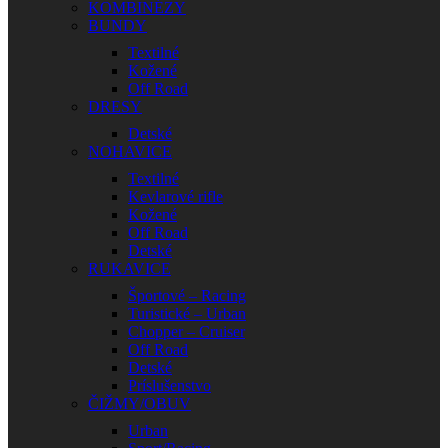
KOMBINÉZY
BUNDY
Textilné
Kožené
Off Road
DRESY
Detské
NOHAVICE
Textilné
Kevlarové rifle
Kožené
Off Road
Detské
RUKAVICE
Športové – Racing
Turistické – Urban
Chopper – Cruiser
Off Road
Detské
Príslušenstvo
ČIŽMY/OBUV
Urban