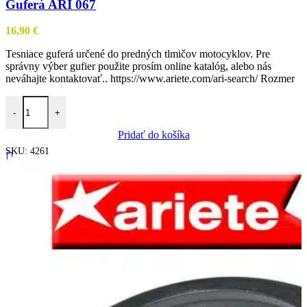
Guferá ARI 067
16,90
€
Tesniace guferá určené do predných tlmičov motocyklov. Pre
správny výber gufier použite prosím online katalóg, alebo nás
neváhajte kontaktovať.. https://www.ariete.com/ari-search/ Rozmer
množstvo Guferá ARI 067
-
+
Pridať do košíka
SKU:
4261