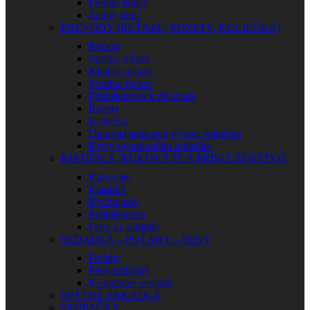
Predné tlmiče
Zadný tlmič
PREVODY (REŤAZE, ROZETY, KOLIEČKA)
Reťaze
Spojky reťaze
Kladky reťaze
Vodítka reťaze
Príslušenstvo k reťaziam
Rozety
Koliečka
Opravná sada pod vývod. koliečko
Kryty vývodového koliečka
RIADIDLÁ, RUKOVÄTE A PRÍSLUŠENSTVO
Rukoväte
Riadidlá
Rýchlopaly
Príslušenstvo
Peny na riadidlá
SEDADLÁ – POŤAHY – PENY
Poťahy
Peny sedadiel
Kompletné sedadlá
SPÄTNÉ ZRKADLÁ
STUPAČKY