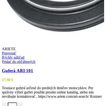
ARIETE
Porovnať
Rýchly náhľad
Pridať do obľúbených
Guferá ARI 101
17,90
€
Tesniace guferá určené do predných tlmičov motocyklov. Pre
správny výber gufier použite prosím online katalóg, alebo nás
neváhajte kontaktovať.. https://www.ariete.com/ari-search/ Rozmer
množstvo Guferá ARI 101