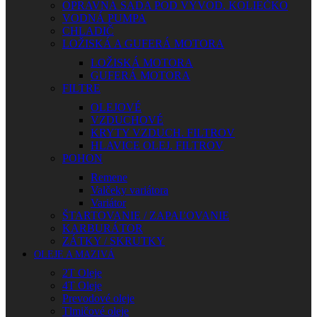
OPRAVNÁ SADA POD VÝVOD. KOLIEČKO
VODNÁ PUMPA
CHLADIČ
LOŽISKÁ A GUFERÁ MOTORA
LOŽISKÁ MOTORA
GUFERÁ MOTORA
FILTRE
OLEJOVÉ
VZDUCHOVÉ
KRYTY VZDUCH. FILTROV
HLAVICE OLEJ. FILTROV
POHON
Remene
Valčeky variátora
Variátor
ŠTARTOVANIE / ZAPAĽOVANIE
KARBURÁTOR
ZÁTKY / SKRUTKY
OLEJE A MAZIVÁ
2T Oleje
4T Oleje
Prevodové oleje
Tlmičové oleje