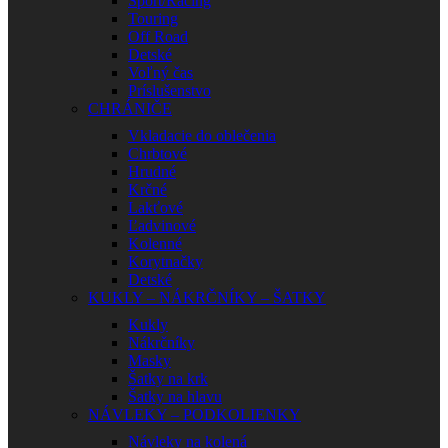
Sport/Racing
Touring
Off Road
Detské
Voľný čas
Príslušenstvo
CHRÁNIČE
Vkladacie do oblečenia
Chrbtové
Hrudné
Krčné
Lakťové
Ľadvinové
Kolenné
Korytnačky
Detské
KUKLY – NÁKRČNÍKY – ŠATKY
Kukly
Nákrčníky
Masky
Šatky na krk
Šatky na hlavu
NÁVLEKY – PODKOLIENKY
Návleky na kolená