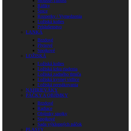
Mousse-Tubliss
Ráfiky
Špice
Rozperky / Vymedzenia
Ložiská kolies
Príslušenstvo
LANKÁ
Brzdové
Plynové
Spojkové
LOŽISKÁ
Ložiská kolies
Ložiská krku riadenia
Ložiská zadného tlmiča
Ložiská kyvnej vidlice
Ložiská prepákovania
NAHRIEVÁKY
PÁČKY A OBJÍMKY
Brzdové
Radiace
Objímky spojky
Spojkové
Sada výklopných páčok
PLASTY