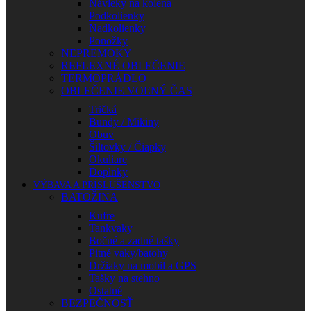
Návleky na kolená
Podkolienky
Nadkolienky
Ponožky
NEPREMOKY
REFLEXNÉ OBLEČENIE
TERMOPRÁDLO
OBLEČENIE VOĽNÝ ČAS
Tričká
Bundy / Mikiny
Obuv
Šiltovky / Čiapky
Okuliare
Doplnky
VÝBAVA A PRÍSLUŠENSTVO
BATOŽINA
Kufre
Tankvaky
Bočné a zadné tašky
Pitné vaky/batohy
Držiaky na mobil a GPS
Tašky na stehno
Ostatné
BEZPEČNOSŤ