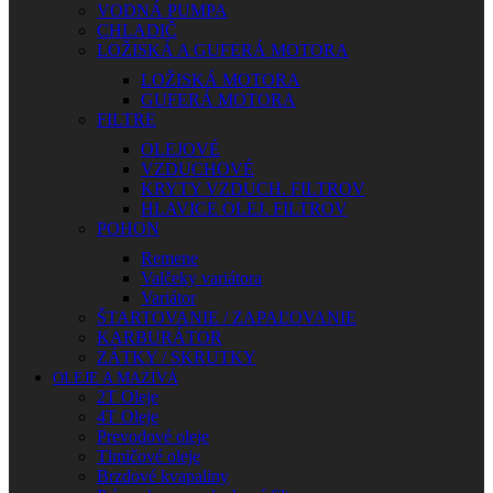
VODNÁ PUMPA
CHLADIČ
LOŽISKÁ A GUFERÁ MOTORA
LOŽISKÁ MOTORA
GUFERÁ MOTORA
FILTRE
OLEJOVÉ
VZDUCHOVÉ
KRYTY VZDUCH. FILTROV
HLAVICE OLEJ. FILTROV
POHON
Remene
Valčeky variátora
Variátor
ŠTARTOVANIE / ZAPAĽOVANIE
KARBURÁTOR
ZÁTKY / SKRUTKY
OLEJE A MAZIVÁ
2T Oleje
4T Oleje
Prevodové oleje
Tlmičové oleje
Brzdové kvapaliny