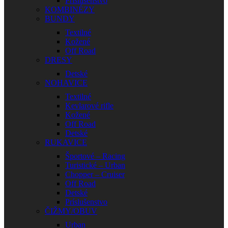
Príslušenstvo
KOMBINÉZY
BUNDY
Textilné
Kožené
Off Road
DRESY
Detské
NOHAVICE
Textilné
Kevlarové rifle
Kožené
Off Road
Detské
RUKAVICE
Športové – Racing
Turistické – Urban
Chopper – Cruiser
Off Road
Detské
Príslušenstvo
ČIŽMY/OBUV
Urban