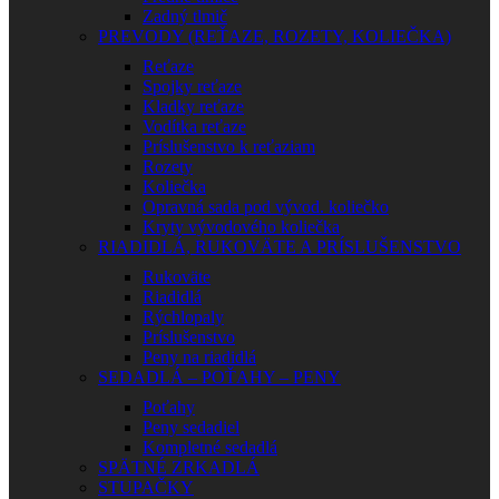
Zadný tlmič
PREVODY (REŤAZE, ROZETY, KOLIEČKA)
Reťaze
Spojky reťaze
Kladky reťaze
Vodítka reťaze
Príslušenstvo k reťaziam
Rozety
Koliečka
Opravná sada pod vývod. koliečko
Kryty vývodového koliečka
RIADIDLÁ, RUKOVÄTE A PRÍSLUŠENSTVO
Rukoväte
Riadidlá
Rýchlopaly
Príslušenstvo
Peny na riadidlá
SEDADLÁ – POŤAHY – PENY
Poťahy
Peny sedadiel
Kompletné sedadlá
SPÄTNÉ ZRKADLÁ
STUPAČKY