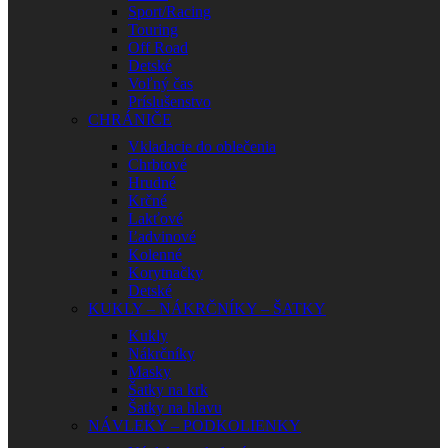
Sport/Racing
Touring
Off Road
Detské
Voľný čas
Príslušenstvo
CHRÁNIČE
Vkladacie do oblečenia
Chrbtové
Hrudné
Krčné
Lakťové
Ľadvinové
Kolenné
Korytnačky
Detské
KUKLY – NÁKRČNÍKY – ŠATKY
Kukly
Nákrčníky
Masky
Šatky na krk
Šatky na hlavu
NÁVLEKY – PODKOLIENKY