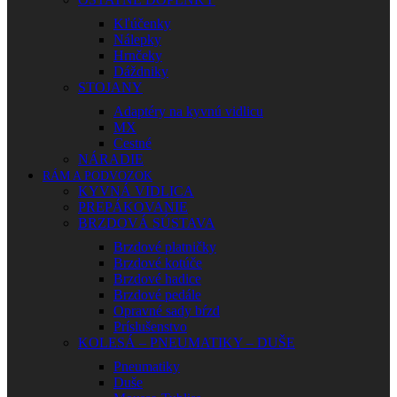
Kľúčenky
Nálepky
Hrnčeky
Dáždniky
STOJANY
Adaptéry na kyvnú vidlicu
MX
Cestné
NÁRADIE
RÁM A PODVOZOK
KYVNÁ VIDLICA
PREPÁKOVANIE
BRZDOVÁ SÚSTAVA
Brzdové platničky
Brzdové kotúče
Brzdové hadice
Brzdové pedále
Opravné sady bŕzd
Príslušenstvo
KOLESÁ – PNEUMATIKY – DUŠE
Pneumatiky
Duše