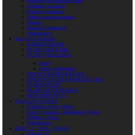
Prípravky na vzduchové filtre
Chladiace kvapaliny
Prípravky na reťaze
Aditíva a motokozmetika
Magura
Motorex Výpredaj!!!
Príslušenstvo
PALIVOVÁ SÚSTAVA
KARBURÁTORY
PALIVOVÉ FILTRE
PALIVOVÉ HADICE
Spony
Hadice karburátora
TRYSKY KARBURÁTORA
OPRAVNÉ SADY KARBURÁTORA
TANKOVAČKY
PALIVOVÉ ČERPADLÁ
PRÍSLUŠENSTVO
VÝFUKOVÁ SÚSTAVA
Chrániče a kryty výfuku
Gumy – tesnenia – silentbloky výfuku
Objímky výfuku
Príslušenstvo
BABETTA – JAWA – SIMSON
Babetta 207