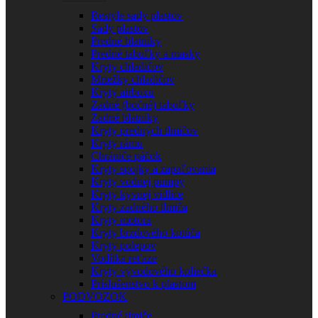
Restyle sady plastov
Sady plastov
Predné blatníky
Predné tabuľky a masky
Kryty chladičov
Mriežky chladičov
Kryty airboxu
Zadné (bočné) tabuľky
Zadné blatníky
Kryty predných tlmičov
Kryty rámu
Chrániče páčok
Kryty spojky a zapaľovania
Kryty vodnej pumpy
Kryty kyvnej vidlice
Kryty zadného tlmiča
Kryty motora
Kryty brzdového kotúča
Kryty polepov
Vodítka reťaze
Kryty vývodového koliečka
Príslušenstvo k plastom
PODVOZOK
Predné tlmiče