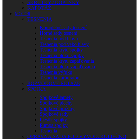
SKRUTKY / DOPLNKY
KAPOTÁŽ
MOTOR
TESNENIA
Kompletné sady tesnení
Horné sady tesnení
Tesnenia pod hlavu
Tesnenia pod veko hlavy
Tesnenia krytu spojky
Tesnenia bloku spojky
Tesnenia krytu zapaľovania
Tesnenia bloku zapaľovania
Tesnenia výfuku
Tesnenia karburátora
ROZVODOVÉ REŤAZE
SPOJKA
Spojkové lamely
Spojkové plechy
Spojkové pružiny
Spojkové sady
Piestik spojky
Pumpa spojky
Tesnenia
OPRAVNÁ SADA POD VÝVOD. KOLIEČKO