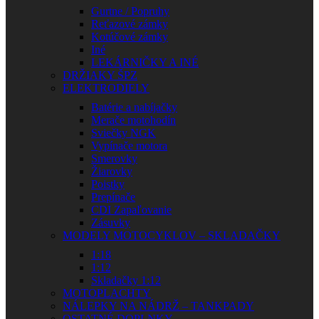
Gurtne / Popruhy
Reťazové zámky
Kotúčové zámky
Iné
LEKÁRNIČKY A INÉ
DRŽIAKY ŠPZ
ELEKTRODIELY
Batérie a nabíjačky
Merače motohodín
Sviečky NGK
Vypínače motora
Smerovky
Žiarovky
Poistky
Prepínače
CDI Zapaľovanie
Zásuvky
MODELY MOTOCYKLOV – SKLADAČKY
1:18
1:12
Skladačky 1:12
MOTOPLACHTY
NÁLEPKY NA NÁDRŽ – TANKPADY
OSTATNÉ DOPLNKY