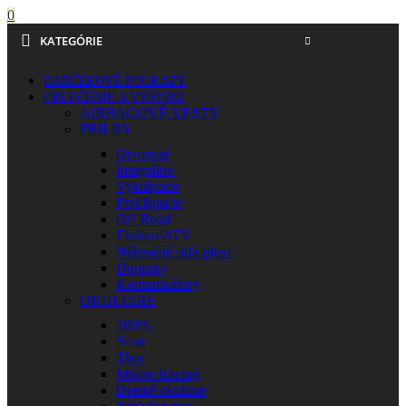
0
KATEGÓRIE
DARČEKOVÉ POUKAZY
OBLEČENIE A VÝSTROJ
AIRBAGOVÉ VESTY
PRILBY
Otvorené
Integrálne
Vyklápacie
Preklápacie
Off Road
Enduro/ATV
Náhradné sklá-plexi
Doplnky
Komunikátory
OKULIARE
100%
Scott
Thor
Moose Racing
Detské okuliare