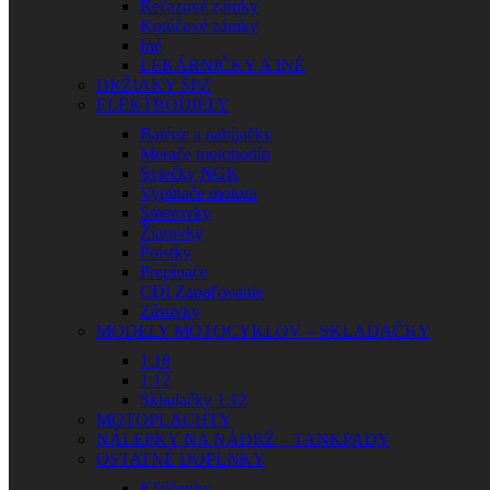
Reťazové zámky
Kotúčové zámky
Iné
LEKÁRNIČKY A INÉ
DRŽIAKY ŠPZ
ELEKTRODIELY
Batérie a nabíjačky
Merače motohodín
Sviečky NGK
Vypínače motora
Smerovky
Žiarovky
Poistky
Prepínače
CDI Zapaľovanie
Zásuvky
MODELY MOTOCYKLOV – SKLADAČKY
1:18
1:12
Skladačky 1:12
MOTOPLACHTY
NÁLEPKY NA NÁDRŽ – TANKPADY
OSTATNÉ DOPLNKY
Kľúčenky