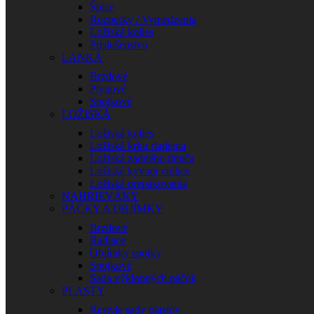
Špice
Rozperky / Vymedzenia
Ložiská kolies
Príslušenstvo
LANKÁ
Brzdové
Plynové
Spojkové
LOŽISKÁ
Ložiská kolies
Ložiská krku riadenia
Ložiská zadného tlmiča
Ložiská kyvnej vidlice
Ložiská prepákovania
NAHRIEVÁKY
PÁČKY A OBJÍMKY
Brzdové
Radiace
Objímky spojky
Spojkové
Sada výklopných páčok
PLASTY
Restyle sady plastov