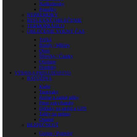
Nadkolienky
Ponožky
NEPREMOKY
REFLEXNÉ OBLEČENIE
TERMOPRÁDLO
OBLEČENIE VOĽNÝ ČAS
Tričká
Bundy / Mikiny
Obuv
Šiltovky / Čiapky
Okuliare
Doplnky
VÝBAVA A PRÍSLUŠENSTVO
BATOŽINA
Kufre
Tankvaky
Bočné a zadné tašky
Pitné vaky/batohy
Držiaky na mobil a GPS
Tašky na stehno
Ostatné
BEZPEČNOSŤ
Gurtne / Popruhy