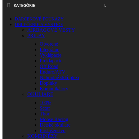
KATEGÓRIE
DARČEKOVÉ POUKAZY
OBLEČENIE A VÝSTROJ
AIRBAGOVÉ VESTY
PRILBY
Otvorené
Integrálne
Vyklápacie
Preklápacie
Off Road
Enduro/ATV
Náhradné sklá-plexi
Doplnky
Komunikátory
OKULIARE
100%
Scott
Thor
Moose Racing
Detské okuliare
Príslušenstvo
KOMBINÉZY