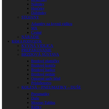
Nálepky
Hrnčeky
Dáždniky
STOJANY
Adaptéry na kyvnú vidlicu
MX
Cestné
NÁRADIE
RÁM A PODVOZOK
KYVNÁ VIDLICA
PREPÁKOVANIE
BRZDOVÁ SÚSTAVA
Brzdové platničky
Brzdové kotúče
Brzdové hadice
Brzdové pedále
Opravné sady bŕzd
Príslušenstvo
KOLESÁ – PNEUMATIKY – DUŠE
Pneumatiky
Duše
Mousse-Tubliss
Ráfiky