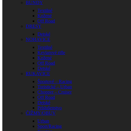
BUNDY
Textilné
Kožené
Off Road
DRESY
Detské
NOHAVICE
Textilné
Kevlarové rifle
Kožené
Off Road
Detské
RUKAVICE
Športové – Racing
Turistické – Urban
Chopper – Cruiser
Off Road
Detské
Príslušenstvo
ČIŽMY/OBUV
Urban
Sport/Racing