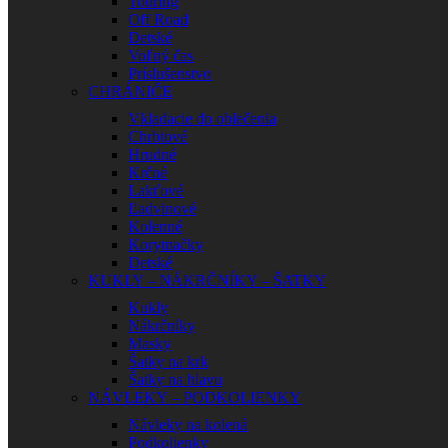
Touring
Off Road
Detské
Voľný čas
Príslušenstvo
CHRÁNIČE
Vkladacie do oblečenia
Chrbtové
Hrudné
Krčné
Lakťové
Ľadvinové
Kolenné
Korytnačky
Detské
KUKLY – NÁKRČNÍKY – ŠATKY
Kukly
Nákrčníky
Masky
Šatky na krk
Šatky na hlavu
NÁVLEKY – PODKOLIENKY
Návleky na kolená
Podkolienky