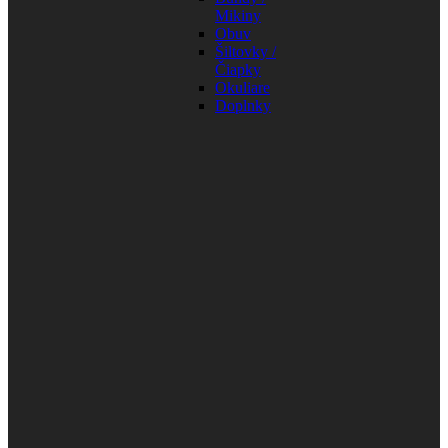
Mikiny
Obuv
Šiltovky /
Čiapky
Okuliare
Doplnky