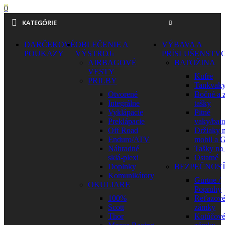
0
KATEGÓRIE
DARČEKOVÉ
OBLEČENIE A
VÝBAVA A
POUKAZY
VÝSTROJ
PRÍSLUŠENSTV
AIRBAGOVÉ
BATOŽINA
VESTY
Kufre
PRILBY
Tankvak
Otvorené
Bočné a 
Integrálne
tašky
Vyklápacie
Pitné
Preklápacie
vaky/bat
Off Road
Držiaky 
Enduro/ATV
mobil a 
Náhradné
Tašky na
sklá-plexi
Ostatné
Doplnky
BEZPEČNOS
Komunikátory
Gurtne /
OKULIARE
Popruhy
100%
Reťazov
Scott
zámky
Thor
Kotúčov