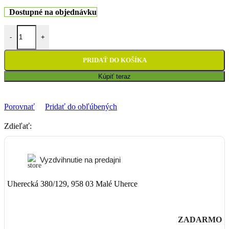
Dostupné na objednávku
množstvo Stojan bočný 4MX KTM EXC/EXCF/XCF (98-07)
-
+
PRIDAŤ DO KOŠÍKA
Kúpiť teraz
Porovnať
Pridať do obľúbených
Zdieľať:
Vyzdvihnutie na predajni
Uherecká 380/129, 958 03 Malé Uherce
ZADARMO