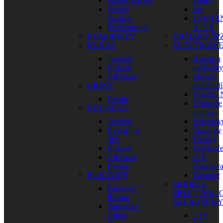
Moose Racing
zámky
Detské
Iné
okuliare
LEKÁR
Príslušenstvo
A INÉ
KOMBINÉZY
DRŽIAKY ŠP
BUNDY
ELEKTRODI
Textilné
Batérie a
Kožené
nabíjačky
Off Road
Merače
DRESY
motohodí
Sviečky
Detské
Vypínače
NOHAVICE
motora
Textilné
Smerovk
Kevlarové
Žiarovky
rifle
Poistky
Kožené
Prepínač
Off Road
CDI
Detské
Zapaľova
RUKAVICE
Zásuvky
MODELY
Športové –
MOTOCYKLO
Racing
SKLADAČK
Turistické –
Urban
1:18