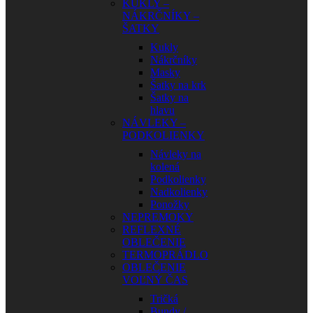
KUKLY –
NÁKRČNÍKY –
ŠATKY
Kukly
Nákrčníky
Masky
Šatky na krk
Šatky na
hlavu
NÁVLEKY –
PODKOLIENKY
Návleky na
kolená
Podkolienky
Nadkolienky
Ponožky
NEPREMOKY
REFLEXNÉ
OBLEČENIE
TERMOPRÁDLO
OBLEČENIE
VOĽNÝ ČAS
Tričká
Bundy /