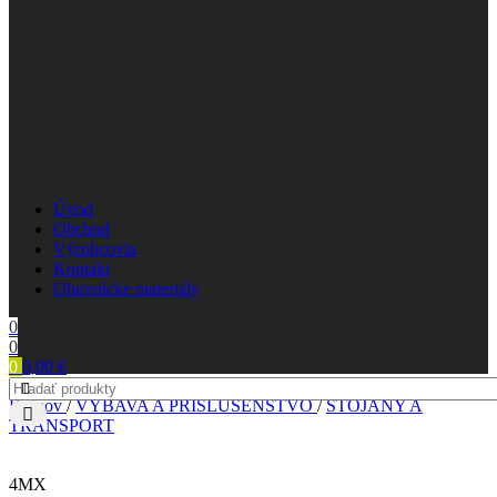
Úvod
Obchod
Výrobcovia
Kontakt
Obuvnícke materiály
0
0
0
0,00
€
Domov
/
VÝBAVA A PRÍSLUŠENSTVO
/
STOJANY A
TRANSPORT
4MX