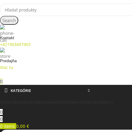
Search
Kontakt
+421903497403
Predajňa
Viac tu
0
KATEGÓRIE
ÚVOD
OBCHOD
VÝROBCOVIA
KONTAKT
OBUVNÍCKE MATERIÁLY
0
0
0
items
0,00
€