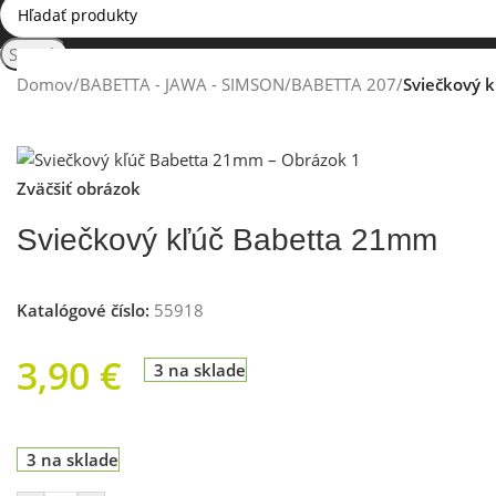
Search
Domov
/
BABETTA - JAWA - SIMSON
/
BABETTA 207
/
Sviečkový 
Zväčšiť obrázok
Sviečkový kľúč Babetta 21mm
Katalógové číslo:
55918
3,90
€
3 na sklade
3 na sklade