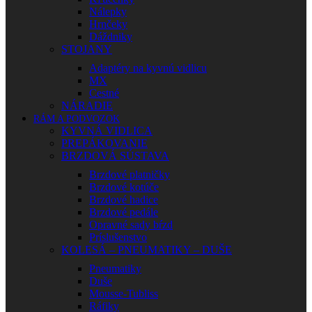
Nálepky
Hrnčeky
Dáždniky
STOJANY
Adaptéry na kyvnú vidlicu
MX
Cestné
NÁRADIE
RÁM A PODVOZOK
KYVNÁ VIDLICA
PREPÁKOVANIE
BRZDOVÁ SÚSTAVA
Brzdové platničky
Brzdové kotúče
Brzdové hadice
Brzdové pedále
Opravné sady bŕzd
Príslušenstvo
KOLESÁ – PNEUMATIKY – DUŠE
Pneumatiky
Duše
Mousse-Tubliss
Ráfiky