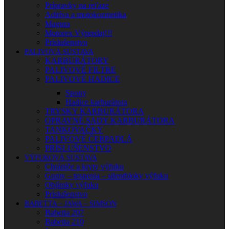
Prípravky na reťaze
Aditíva a motokozmetika
Magura
Motorex Výpredaj!!!
Príslušenstvo
PALIVOVÁ SÚSTAVA
KARBURÁTORY
PALIVOVÉ FILTRE
PALIVOVÉ HADICE
Spony
Hadice karburátora
TRYSKY KARBURÁTORA
OPRAVNÉ SADY KARBURÁTORA
TANKOVAČKY
PALIVOVÉ ČERPADLÁ
PRÍSLUŠENSTVO
VÝFUKOVÁ SÚSTAVA
Chrániče a kryty výfuku
Gumy – tesnenia – silentbloky výfuku
Objímky výfuku
Príslušenstvo
BABETTA – JAWA – SIMSON
Babetta 207
Babetta 210