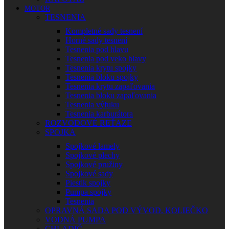
MOTOR
TESNENIA
Kompletné sady tesnení
Horné sady tesnení
Tesnenia pod hlavu
Tesnenia pod veko hlavy
Tesnenia krytu spojky
Tesnenia bloku spojky
Tesnenia krytu zapaľovania
Tesnenia bloku zapaľovania
Tesnenia výfuku
Tesnenia karburátora
ROZVODOVÉ REŤAZE
SPOJKA
Spojkové lamely
Spojkové plechy
Spojkové pružiny
Spojkové sady
Piestik spojky
Pumpa spojky
Tesnenia
OPRAVNÁ SADA POD VÝVOD. KOLIEČKO
VODNÁ PUMPA
CHLADIČ