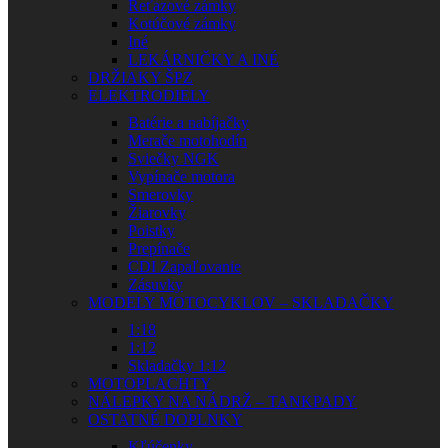
Reťazové zámky
Kotúčové zámky
Iné
LEKÁRNIČKY A INÉ
DRŽIAKY ŠPZ
ELEKTRODIELY
Batérie a nabíjačky
Merače motohodín
Sviečky NGK
Vypínače motora
Smerovky
Žiarovky
Poistky
Prepínače
CDI Zapaľovanie
Zásuvky
MODELY MOTOCYKLOV – SKLADAČKY
1:18
1:12
Skladačky 1:12
MOTOPLACHTY
NÁLEPKY NA NÁDRŽ – TANKPADY
OSTATNÉ DOPLNKY
Kľúčenky