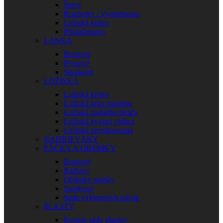
Špice
Rozperky / Vymedzenia
Ložiská kolies
Príslušenstvo
LANKÁ
Brzdové
Plynové
Spojkové
LOŽISKÁ
Ložiská kolies
Ložiská krku riadenia
Ložiská zadného tlmiča
Ložiská kyvnej vidlice
Ložiská prepákovania
NAHRIEVÁKY
PÁČKY A OBJÍMKY
Brzdové
Radiace
Objímky spojky
Spojkové
Sada výklopných páčok
PLASTY
Restyle sady plastov