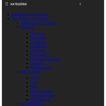
KATEGÓRIE
DARČEKOVÉ POUKAZY
OBLEČENIE A VÝSTROJ
AIRBAGOVÉ VESTY
PRILBY
Otvorené
Integrálne
Vyklápacie
Preklápacie
Off Road
Enduro/ATV
Náhradné sklá-plexi
Doplnky
Komunikátory
OKULIARE
100%
Scott
Thor
Moose Racing
Detské okuliare
Príslušenstvo
KOMBINÉZY