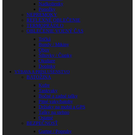
Nadkolienky
Ponožky
NEPREMOKY
REFLEXNÉ OBLEČENIE
TERMOPRÁDLO
OBLEČENIE VOĽNÝ ČAS
Tričká
Bundy / Mikiny
Obuv
Šiltovky / Čiapky
Okuliare
Doplnky
VÝBAVA A PRÍSLUŠENSTVO
BATOŽINA
Kufre
Tankvaky
Bočné a zadné tašky
Pitné vaky/batohy
Držiaky na mobil a GPS
Tašky na stehno
Ostatné
BEZPEČNOSŤ
Gurtne / Popruhy