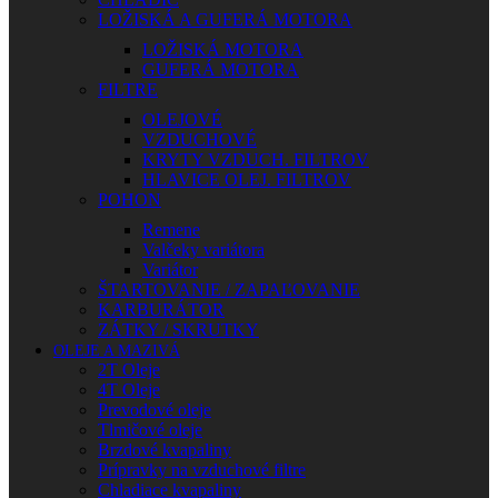
LOŽISKÁ A GUFERÁ MOTORA
LOŽISKÁ MOTORA
GUFERÁ MOTORA
FILTRE
OLEJOVÉ
VZDUCHOVÉ
KRYTY VZDUCH. FILTROV
HLAVICE OLEJ. FILTROV
POHON
Remene
Valčeky variátora
Variátor
ŠTARTOVANIE / ZAPAĽOVANIE
KARBURÁTOR
ZÁTKY / SKRUTKY
OLEJE A MAZIVÁ
2T Oleje
4T Oleje
Prevodové oleje
Tlmičové oleje
Brzdové kvapaliny
Prípravky na vzduchové filtre
Chladiace kvapaliny