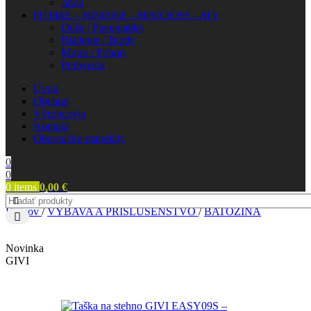
Jawa
PITBIKE – MINIBIKE – MINICROSS – ATV
Duše / Pneumatiky
Riadenie / Brzdy
Motor / Pohon
Podvozok
Úvod
Obchod
Výrobcovia
Kontakt
Obuvnícke materiály
0
0
0
items
0,00
€
Domov
/
VÝBAVA A PRÍSLUŠENSTVO
/
BATOŽINA
Novinka
GIVI