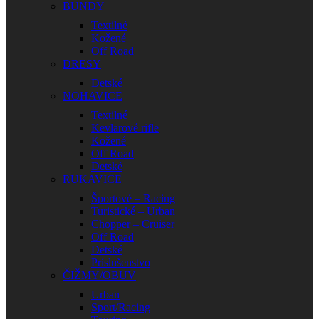
BUNDY
Textilné
Kožené
Off Road
DRESY
Detské
NOHAVICE
Textilné
Kevlarové rifle
Kožené
Off Road
Detské
RUKAVICE
Športové – Racing
Turistické – Urban
Chopper – Cruiser
Off Road
Detské
Príslušenstvo
ČIŽMY/OBUV
Urban
Sport/Racing