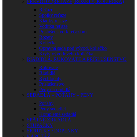
PREVODY (REŤAZE, ROZETY, KOLIEČKA)
Reťaze
Spojky reťaze
Kladky reťaze
Vodítka reťaze
Príslušenstvo k reťaziam
Rozety
Koliečka
Opravná sada pod vývod. koliečko
Kryty vývodového koliečka
RIADIDLÁ, RUKOVÄTE A PRÍSLUŠENSTVO
Rukoväte
Riadidlá
Rýchlopaly
Príslušenstvo
Peny na riadidlá
SEDADLÁ – POŤAHY – PENY
Poťahy
Peny sedadiel
Kompletné sedadlá
SPÄTNÉ ZRKADLÁ
STUPAČKY
SKRUTKY / DOPLNKY
KAPOTÁŽ