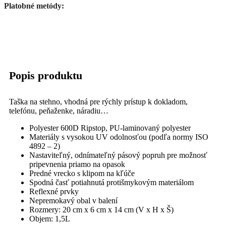
Platobné metódy:
Popis produktu
Taška na stehno, vhodná pre rýchly prístup k dokladom,
telefónu, peňaženke, náradiu…
Polyester 600D Ripstop, PU-laminovaný polyester
Materiály s vysokou UV odolnosťou (podľa normy ISO
4892 – 2)
Nastaviteľný, odnímateľný pásový popruh pre možnosť
pripevnenia priamo na opasok
Predné vrecko s klipom na kľúče
Spodná časť potiahnutá protišmykovým materiálom
Reflexné prvky
Nepremokavý obal v balení
Rozmery: 20 cm x 6 cm x 14 cm (V x H x Š)
Objem: 1,5L