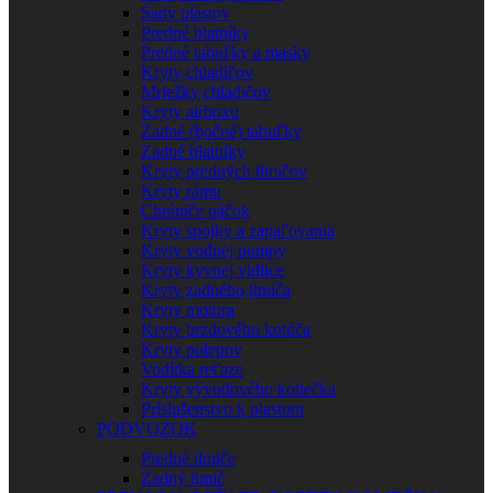
Sady plastov
Predné blatníky
Predné tabuľky a masky
Kryty chladičov
Mriežky chladičov
Kryty airboxu
Zadné (bočné) tabuľky
Zadné blatníky
Kryty predných tlmičov
Kryty rámu
Chrániče páčok
Kryty spojky a zapaľovania
Kryty vodnej pumpy
Kryty kyvnej vidlice
Kryty zadného tlmiča
Kryty motora
Kryty brzdového kotúča
Kryty polepov
Vodítka reťaze
Kryty vývodového koliečka
Príslušenstvo k plastom
PODVOZOK
Predné tlmiče
Zadný tlmič