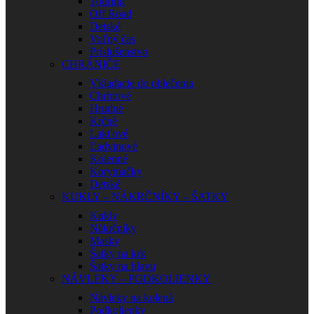
Touring
Off Road
Detské
Voľný čas
Príslušenstvo
CHRÁNIČE
Vkladacie do oblečenia
Chrbtové
Hrudné
Krčné
Lakťové
Ľadvinové
Kolenné
Korytnačky
Detské
KUKLY – NÁKRČNÍKY – ŠATKY
Kukly
Nákrčníky
Masky
Šatky na krk
Šatky na hlavu
NÁVLEKY – PODKOLIENKY
Návleky na kolená
Podkolienky