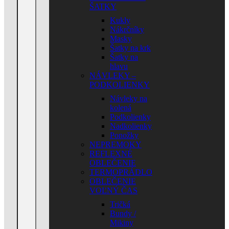
ŠATKY
Kukly
Nákrčníky
Masky
Šatky na krk
Šatky na
hlavu
NÁVLEKY –
PODKOLIENKY
Návleky na
kolená
Podkolienky
Nadkolienky
Ponožky
NEPREMOKY
REFLEXNÉ
OBLEČENIE
TERMOPRÁDLO
OBLEČENIE
VOĽNÝ ČAS
Tričká
Bundy /
Mikiny