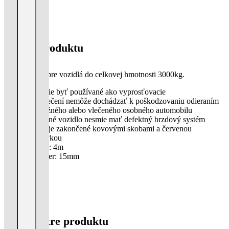
Popis produktu
Ťažné lano pre vozidlá do celkovej hmotnosti 3000kg.
Nesmie byť používané ako vyprosťovacie
Pri vlečení nemôže dochádzať k poškodzovaniu odieraním
od ťažného alebo vlečeného osobného automobilu
Vlečené vozidlo nesmie mať defektný brzdový systém
Lano je zakončené kovovými skobami a červenou
zástavkou
Dĺžka: 4m
Priemer: 15mm
Parametre produktu