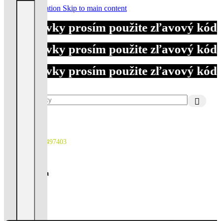
množstvo Motolekárnička
Skip to navigation
Skip to main content
bjednávky prosím použite zľavový kód D
bjednávky prosím použite zľavový kód D
bjednávky prosím použite zľavový kód D
Kontakt
+421903497403
Predajňa
Viac tu
0