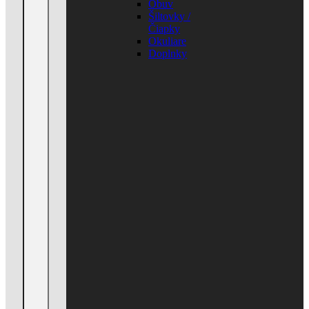
Obuv
Šiltovky /
Čiapky
Okuliare
Doplnky