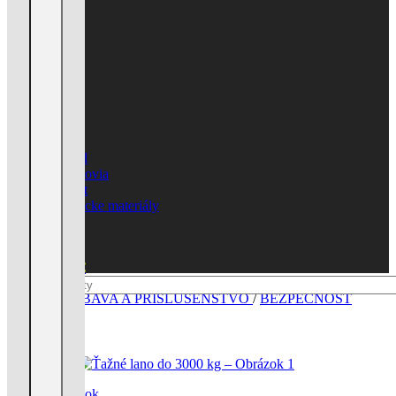
Úvod
Obchod
Výrobcovia
Kontakt
Obuvnícke materiály
0
0
0
items
0,00
€
Domov
/
VÝBAVA A PRÍSLUŠENSTVO
/
BEZPEČNOSŤ
Zväčšiť obrázok