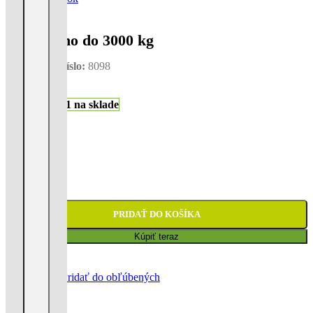
Ťažné lano do 3000 kg
Katalógové číslo:
8098
1 na sklade
4,90
€
1 na sklade
PRIDAŤ DO KOŠÍKA
Kúpiť teraz
Porovnať
Pridať do obľúbených
Zdieľať: