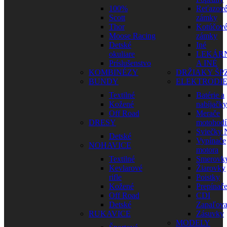
100%
Reťazov
Scott
zámky
Thor
Kotúčov
Moose Racing
zámky
Detské
Iné
okuliare
LEKÁR
Príslušenstvo
A INÉ
KOMBINÉZY
DRŽIAKY ŠP
BUNDY
ELEKTRODI
Textilné
Batérie a
Kožené
nabíjačky
Off Road
Merače
DRESY
motohodí
Sviečky
Detské
Vypínače
NOHAVICE
motora
Textilné
Smerovk
Kevlarové
Žiarovky
rifle
Poistky
Kožené
Prepínač
Off Road
CDI
Detské
Zapaľova
RUKAVICE
Zásuvky
MODELY