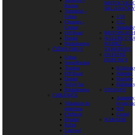
Športové –
MOTOCYKLO
Racing
SKLADAČK
Turistické –
Urban
1:18
Chopper –
1:12
Cruiser
Skladačk
Off Road
MOTOPLAC
Detské
NÁLEPKY N
Príslušenstvo
NÁDRŽ –
ČIŽMY/OBUV
TANKPADY
OSTATNÉ
Urban
DOPLNKY
Sport/Racing
Touring
Kľúčenk
Off Road
Nálepky
Detské
Hrnčeky
Voľný čas
Dáždnik
Príslušenstvo
STOJANY
CHRÁNIČE
Adaptéry
Vkladacie do
kyvnú vid
oblečenia
MX
Chrbtové
Cestné
Hrudné
NÁRADIE
Krčné
Lakťové