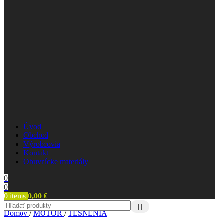
Úvod
Obchod
Výrobcovia
Kontakt
Obuvnícke materiály
0
0
0
items
0,00
€
Domov
/
MOTOR
/
TESNENIA