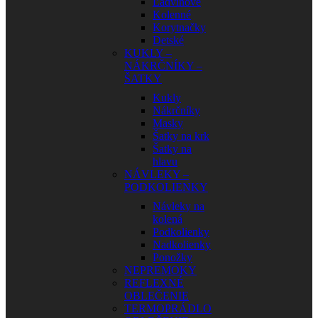
Ľadvinové
Kolenné
Korytnačky
Detské
KUKLY –
NÁKRČNÍKY –
ŠATKY
Kukly
Nákrčníky
Masky
Šatky na krk
Šatky na
hlavu
NÁVLEKY –
PODKOLIENKY
Návleky na
kolená
Podkolienky
Nadkolienky
Ponožky
NEPREMOKY
REFLEXNÉ
OBLEČENIE
TERMOPRÁDLO