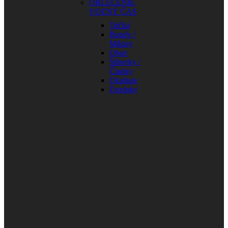
OBLEČENIE
VOĽNÝ ČAS
Tričká
Bundy /
Mikiny
Obuv
Šiltovky /
Čiapky
Okuliare
Doplnky