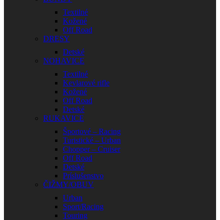
Textilné
Kožené
Off Road
DRESY
Detské
NOHAVICE
Textilné
Kevlarové rifle
Kožené
Off Road
Detské
RUKAVICE
Športové – Racing
Turistické – Urban
Chopper – Cruiser
Off Road
Detské
Príslušenstvo
ČIŽMY/OBUV
Urban
Sport/Racing
Touring