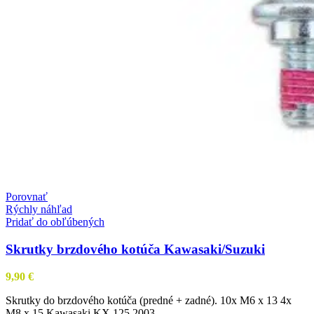
Porovnať
Rýchly náhľad
Pridať do obľúbených
Skrutky brzdového kotúča Kawasaki/Suzuki
9,90
€
Skrutky do brzdového kotúča (predné + zadné). 10x M6 x 13 4x
M8 x 15 Kawasaki KX 125 2003 –