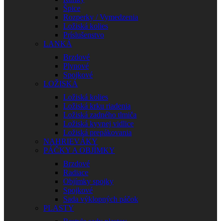
Špice
Rozperky / Vymedzenia
Ložiská kolies
Príslušenstvo
LANKÁ
Brzdové
Plynové
Spojkové
LOŽISKÁ
Ložiská kolies
Ložiská krku riadenia
Ložiská zadného tlmiča
Ložiská kyvnej vidlice
Ložiská prepákovania
NAHRIEVÁKY
PÁČKY A OBJÍMKY
Brzdové
Radiace
Objímky spojky
Spojkové
Sada výklopných páčok
PLASTY