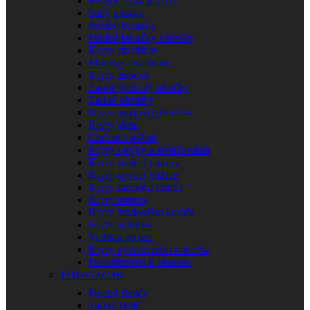
Restyle sady plastov
Sady plastov
Predné blatníky
Predné tabuľky a masky
Kryty chladičov
Mriežky chladičov
Kryty airboxu
Zadné (bočné) tabuľky
Zadné blatníky
Kryty predných tlmičov
Kryty rámu
Chrániče páčok
Kryty spojky a zapaľovania
Kryty vodnej pumpy
Kryty kyvnej vidlice
Kryty zadného tlmiča
Kryty motora
Kryty brzdového kotúča
Kryty polepov
Vodítka reťaze
Kryty vývodového koliečka
Príslušenstvo k plastom
PODVOZOK
Predné tlmiče
Zadný tlmič