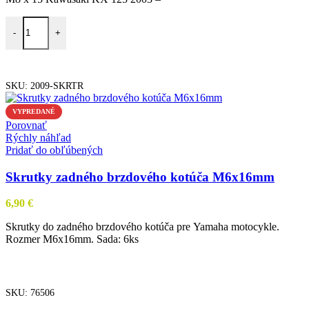
-
+
PRIDAŤ DO KOŠÍKA
SKU:
2009-SKRTR
VYPREDANÉ
Porovnať
Rýchly náhľad
Pridať do obľúbených
Skrutky zadného brzdového kotúča M6x16mm
6,90
€
Skrutky do zadného brzdového kotúča pre Yamaha motocykle.
Rozmer M6x16mm. Sada: 6ks
VIAC INFO
SKU:
76506