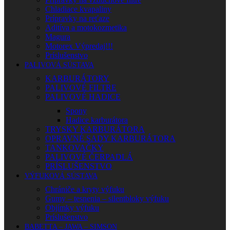
Chladiace kvapaliny
Prípravky na reťaze
Aditíva a motokozmetika
Magura
Motorex Výpredaj!!!
Príslušenstvo
PALIVOVÁ SÚSTAVA
KARBURÁTORY
PALIVOVÉ FILTRE
PALIVOVÉ HADICE
Spony
Hadice karburátora
TRYSKY KARBURÁTORA
OPRAVNÉ SADY KARBURÁTORA
TANKOVAČKY
PALIVOVÉ ČERPADLÁ
PRÍSLUŠENSTVO
VÝFUKOVÁ SÚSTAVA
Chrániče a kryty výfuku
Gumy – tesnenia – silentbloky výfuku
Objímky výfuku
Príslušenstvo
BABETTA – JAWA – SIMSON