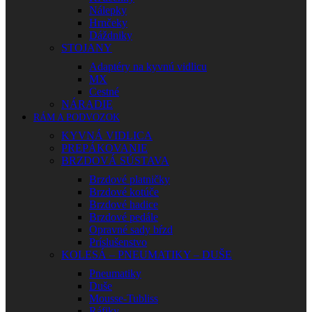
Nálepky
Hrnčeky
Dáždniky
STOJANY
Adaptéry na kyvnú vidlicu
MX
Cestné
NÁRADIE
RÁM A PODVOZOK
KYVNÁ VIDLICA
PREPÁKOVANIE
BRZDOVÁ SÚSTAVA
Brzdové platničky
Brzdové kotúče
Brzdové hadice
Brzdové pedále
Opravné sady bŕzd
Príslušenstvo
KOLESÁ – PNEUMATIKY – DUŠE
Pneumatiky
Duše
Mousse-Tubliss
Ráfiky