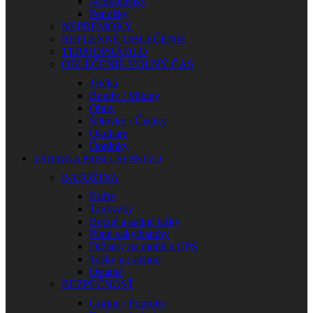
Nadkolienky
Ponožky
NEPREMOKY
REFLEXNÉ OBLEČENIE
TERMOPRÁDLO
OBLEČENIE VOĽNÝ ČAS
Tričká
Bundy / Mikiny
Obuv
Šiltovky / Čiapky
Okuliare
Doplnky
VÝBAVA A PRÍSLUŠENSTVO
BATOŽINA
Kufre
Tankvaky
Bočné a zadné tašky
Pitné vaky/batohy
Držiaky na mobil a GPS
Tašky na stehno
Ostatné
BEZPEČNOSŤ
Gurtne / Popruhy