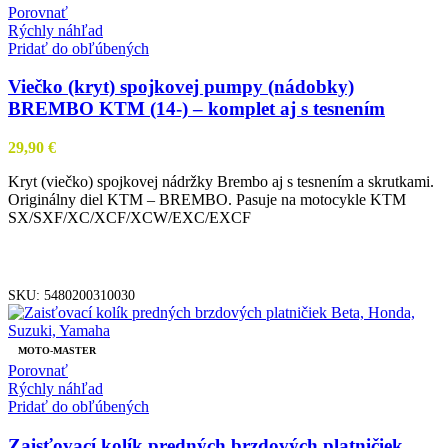
Porovnať
Rýchly náhľad
Pridať do obľúbených
Viečko (kryt) spojkovej pumpy (nádobky)
BREMBO KTM (14-) – komplet aj s tesnením
29,90
€
Kryt (viečko) spojkovej nádržky Brembo aj s tesnením a skrutkami.
Originálny diel KTM – BREMBO. Pasuje na motocykle KTM
SX/SXF/XC/XCF/XCW/EXC/EXCF
PRIDAŤ DO KOŠÍKA
SKU:
5480200310030
MOTO-MASTER
Porovnať
Rýchly náhľad
Pridať do obľúbených
Zaisťovací kolík predných brzdových platničiek