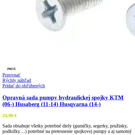
PROX
Porovnať
Rýchly náhľad
Pridať do obľúbených
Opravná sada pumpy hydraulickej spojky KTM
(06-) Husaberg (11-14) Husqvarna (14-)
24,90
€
Sada obsahuje všetky potrebné diely (gumičky, segerky, pružinky,
podložky…) potrebné na pretesnenie spojkovej pumpy a aj samotný