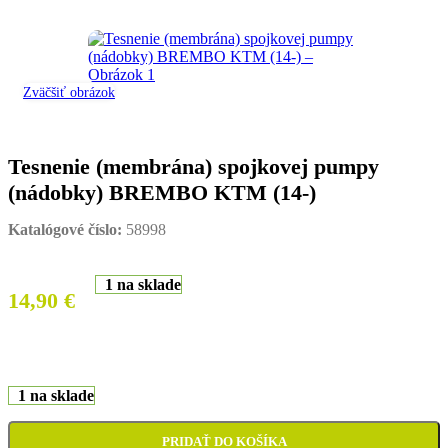
Zväčšiť obrázok
Tesnenie (membrána) spojkovej pumpy
(nádobky) BREMBO KTM (14-)
Katalógové číslo:
58998
1 na sklade
14,90
€
1 na sklade
PRIDAŤ DO KOŠÍKA