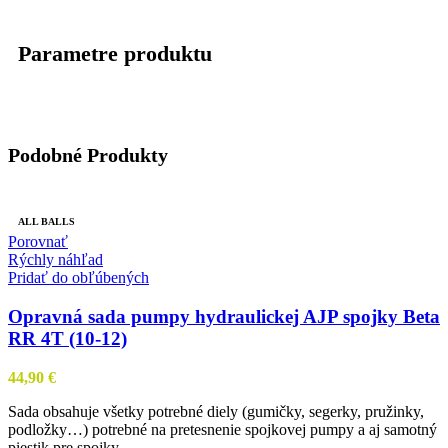
Parametre produktu
Podobné Produkty
ALL BALLS
Porovnať
Rýchly náhľad
Pridať do obľúbených
Opravná sada pumpy hydraulickej AJP spojky Beta
RR 4T (10-12)
44,90
€
Sada obsahuje všetky potrebné diely (gumičky, segerky, pružinky,
podložky…) potrebné na pretesnenie spojkovej pumpy a aj samotný
piestik pre spojky