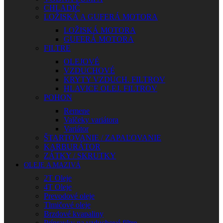
CHLADIČ
LOŽISKÁ A GUFERÁ MOTORA
LOŽISKÁ MOTORA
GUFERÁ MOTORA
FILTRE
OLEJOVÉ
VZDUCHOVÉ
KRYTY VZDUCH. FILTROV
HLAVICE OLEJ. FILTROV
POHON
Remene
Valčeky variátora
Variátor
ŠTARTOVANIE / ZAPAĽOVANIE
KARBURÁTOR
ZÁTKY / SKRUTKY
OLEJE A MAZIVÁ
2T Oleje
4T Oleje
Prevodové oleje
Tlmičové oleje
Brzdové kvapaliny
Prípravky na vzduchové filtre