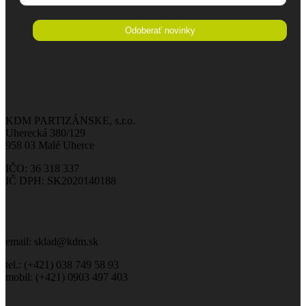
KDM PARTIZÁNSKE, s.r.o.
Uherecká 380/129
958 03 Malé Uherce
IČO: 36 318 337
IČ DPH: SK2020140188
Kontakt
email: sklad@kdm.sk
tel.: (+421) 038 749 58 93
mobil: (+421) 0903 497 403