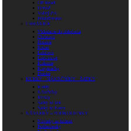
Off Road
Detské
Voľný čas
Príslušenstvo
CHRÁNIČE
Vkladacie do oblečenia
Chrbtové
Hrudné
Krčné
Lakťové
Ľadvinové
Kolenné
Korytnačky
Detské
KUKLY – NÁKRČNÍKY – ŠATKY
Kukly
Nákrčníky
Masky
Šatky na krk
Šatky na hlavu
NÁVLEKY – PODKOLIENKY
Návleky na kolená
Podkolienky