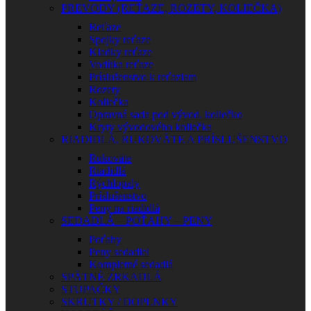
PREVODY (REŤAZE, ROZETY, KOLIEČKA)
Reťaze
Spojky reťaze
Kladky reťaze
Vodítka reťaze
Príslušenstvo k reťaziam
Rozety
Koliečka
Opravná sada pod vývod. koliečko
Kryty vývodového koliečka
RIADIDLÁ, RUKOVÄTE A PRÍSLUŠENSTVO
Rukoväte
Riadidlá
Rýchlopaly
Príslušenstvo
Peny na riadidlá
SEDADLÁ – POŤAHY – PENY
Poťahy
Peny sedadiel
Kompletné sedadlá
SPÄTNÉ ZRKADLÁ
STUPAČKY
SKRUTKY / DOPLNKY