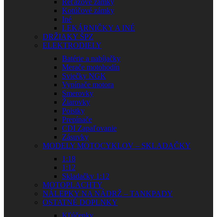
Reťazové zámky
Kotúčové zámky
Iné
LEKÁRNIČKY A INÉ
DRŽIAKY ŠPZ
ELEKTRODIELY
Batérie a nabíjačky
Merače motohodín
Sviečky NGK
Vypínače motora
Smerovky
Žiarovky
Poistky
Prepínače
CDI Zapaľovanie
Zásuvky
MODELY MOTOCYKLOV – SKLADAČKY
1:18
1:12
Skladačky 1:12
MOTOPLACHTY
NÁLEPKY NA NÁDRŽ – TANKPADY
OSTATNÉ DOPLNKY
Kľúčenky