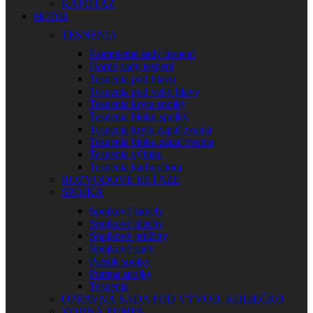
KAPOTÁŽ
MOTOR
TESNENIA
Kompletné sady tesnení
Horné sady tesnení
Tesnenia pod hlavu
Tesnenia pod veko hlavy
Tesnenia krytu spojky
Tesnenia bloku spojky
Tesnenia krytu zapaľovania
Tesnenia bloku zapaľovania
Tesnenia výfuku
Tesnenia karburátora
ROZVODOVÉ REŤAZE
SPOJKA
Spojkové lamely
Spojkové plechy
Spojkové pružiny
Spojkové sady
Piestik spojky
Pumpa spojky
Tesnenia
OPRAVNÁ SADA POD VÝVOD. KOLIEČKO
VODNÁ PUMPA