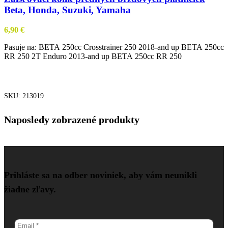
Beta, Honda, Suzuki, Yamaha
6,90
€
Pasuje na: BETA 250cc Crosstrainer 250 2018-and up BETA 250cc
RR 250 2T Enduro 2013-and up BETA 250cc RR 250
PRIDAŤ DO KOŠÍKA
SKU:
213019
Naposledy zobrazené produkty
Prihláste sa na odber noviniek, aby vám neunikli
žiadne zľavy.