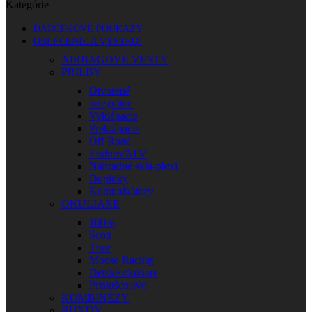
Kategórie
DARČEKOVÉ POUKAZY
OBLEČENIE A VÝSTROJ
AIRBAGOVÉ VESTY
PRILBY
Otvorené
Integrálne
Vyklápacie
Preklápacie
Off Road
Enduro/ATV
Náhradné sklá-plexi
Doplnky
Komunikátory
OKULIARE
100%
Scott
Thor
Moose Racing
Detské okuliare
Príslušenstvo
KOMBINÉZY
BUNDY