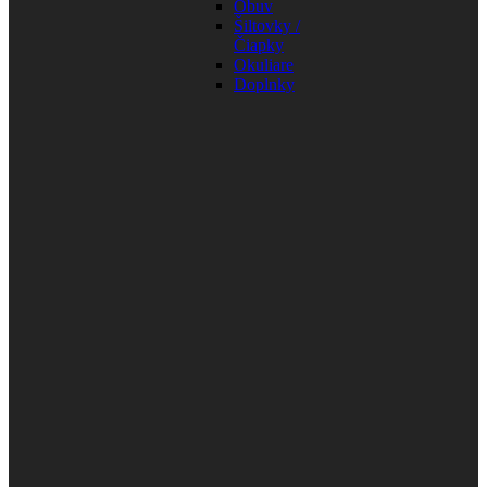
Obuv
Šiltovky /
Čiapky
Okuliare
Doplnky