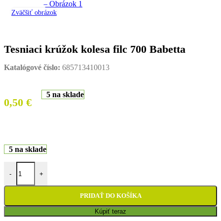
Zväčšiť obrázok
Tesniaci krúžok kolesa filc 700 Babetta
Katalógové číslo:
685713410013
5 na sklade
0,50
€
5 na sklade
množstvo Tesniaci krúžok kolesa filc 700 Babetta
-
+
PRIDAŤ DO KOŠÍKA
Kúpiť teraz