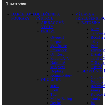
KATEGÓRIE
DARČEKOVÉ
OBLEČENIE A
VÝBAVA A
POUKAZY
VÝSTROJ
PRÍSLUŠENSTV
AIRBAGOVÉ
BATOŽINA
VESTY
Kufre
PRILBY
Tankvak
Otvorené
Bočné a 
Integrálne
tašky
Vyklápacie
Pitné
Preklápacie
vaky/bat
Off Road
Držiaky 
Enduro/ATV
mobil a 
Náhradné
Tašky na
sklá-plexi
Ostatné
Doplnky
BEZPEČNOS
Komunikátory
Gurtne /
OKULIARE
Popruhy
100%
Reťazov
Scott
zámky
Thor
Kotúčov
Moose Racing
zámky
Detské
Iné