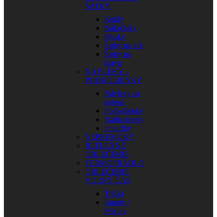
ŠATKY
Kukly
Nákrčníky
Masky
Šatky na krk
Šatky na
hlavu
NÁVLEKY –
PODKOLIENKY
Návleky na
kolená
Podkolienky
Nadkolienky
Ponožky
NEPREMOKY
REFLEXNÉ
OBLEČENIE
TERMOPRÁDLO
OBLEČENIE
VOĽNÝ ČAS
Tričká
Bundy /
Mikiny