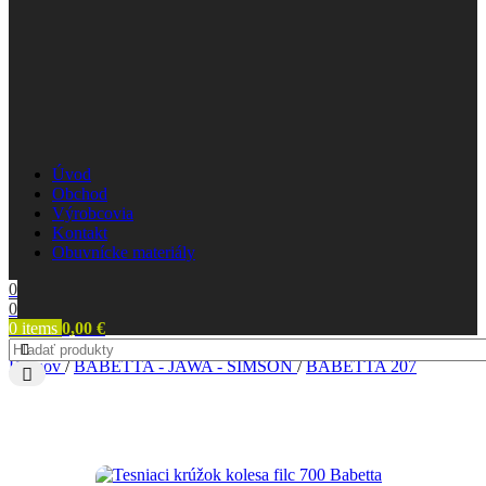
Úvod
Obchod
Výrobcovia
Kontakt
Obuvnícke materiály
0
0
0
items
0,00
€
Domov
/
BABETTA - JAWA - SIMSON
/
BABETTA 207