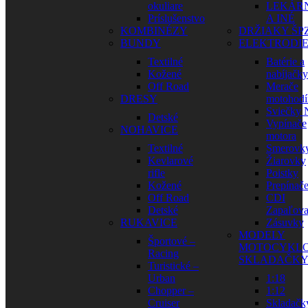
okuliare
LEKÁR
Príslušenstvo
A INÉ
KOMBINÉZY
DRŽIAKY ŠP
BUNDY
ELEKTRODI
Textilné
Batérie a
Kožené
nabíjačky
Off Road
Merače
DRESY
motohodí
Sviečky
Detské
Vypínače
NOHAVICE
motora
Textilné
Smerovk
Kevlarové
Žiarovky
rifle
Poistky
Kožené
Prepínač
Off Road
CDI
Detské
Zapaľova
RUKAVICE
Zásuvky
MODELY
Športové –
MOTOCYKLO
Racing
SKLADAČK
Turistické –
Urban
1:18
Chopper –
1:12
Cruiser
Skladačk