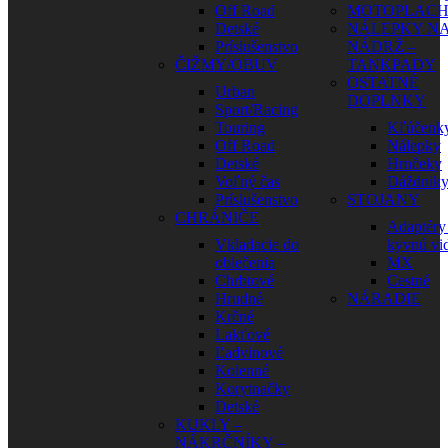
Off Road
MOTOPLAC
Detské
NÁLEPKY N
Príslušenstvo
NÁDRŽ –
ČIŽMY/OBUV
TANKPADY
OSTATNÉ
Urban
DOPLNKY
Sport/Racing
Touring
Kľúčenk
Off Road
Nálepky
Detské
Hrnčeky
Voľný čas
Dáždnik
Príslušenstvo
STOJANY
CHRÁNIČE
Adaptéry
Vkladacie do
kyvnú vid
oblečenia
MX
Chrbtové
Cestné
Hrudné
NÁRADIE
Krčné
Lakťové
Ľadvinové
Kolenné
Korytnačky
Detské
KUKLY –
NÁKRČNÍKY –