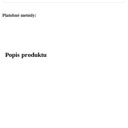
Platobné metódy:
Popis produktu
Tesniaci krúžok kolesa filc 700 Babetta
Parametre produktu