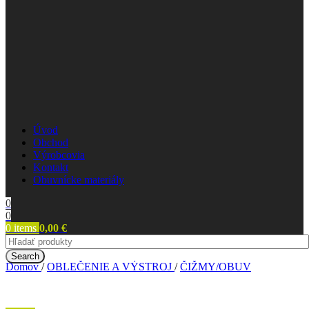
Úvod
Obchod
Výrobcovia
Kontakt
Obuvnícke materiály
0
0
0
items
0,00
€
Search
Domov
/
OBLEČENIE A VÝSTROJ
/
ČIŽMY/OBUV