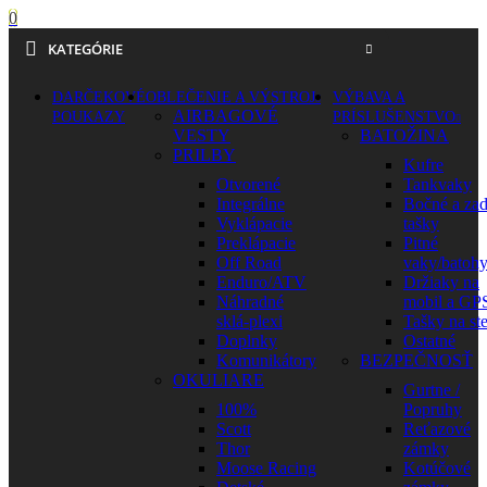
0
KATEGÓRIE
DARČEKOVÉ
OBLEČENIE A VÝSTROJ
VÝBAVA A
AIRBAGOVÉ
POUKAZY
PRÍSLUŠENSTVO
VESTY
BATOŽINA
PRILBY
Kufre
Otvorené
Tankvaky
Integrálne
Bočné a za
Vyklápacie
tašky
Preklápacie
Pitné
Off Road
vaky/batoh
Enduro/ATV
Držiaky na
Náhradné
mobil a GP
sklá-plexi
Tašky na st
Doplnky
Ostatné
Komunikátory
BEZPEČNOSŤ
OKULIARE
Gurtne /
100%
Popruhy
Scott
Reťazové
Thor
zámky
Moose Racing
Kotúčové