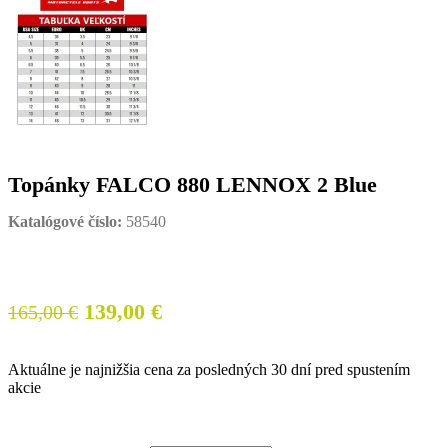
Topánky FALCO 880 LENNOX 2 Blue
Katalógové číslo:
58540
Pôvodná
Aktuálna
139,00
€
165,00
€
cena
cena
bola:
je:
Aktuálne je najnižšia cena za posledných 30 dní pred spustením
165,00 €.
139,00 €.
akcie