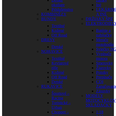
Detské
zámky
okuliare
Iné
Príslušenstvo
LEKÁRNI
KOMBINÉZY
A INÉ
BUNDY
DRŽIAKY ŠPZ
ELEKTRODIEL
Textilné
Kožené
Batérie a
Off Road
nabíjačky
DRESY
Merače
motohodín
Detské
Sviečky N
NOHAVICE
Vypínače
Textilné
motora
Kevlarové
Smerovky
rifle
Žiarovky
Kožené
Poistky
Off Road
Prepínače
Detské
CDI
RUKAVICE
Zapaľovani
Zásuvky
Športové –
MODELY
Racing
MOTOCYKLOV
Turistické –
SKLADAČKY
Urban
Chopper –
1:18