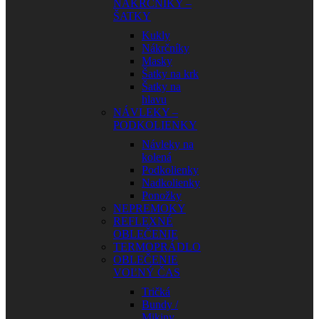
NÁKRČNÍKY –
ŠATKY
Kukly
Nákrčníky
Masky
Šatky na krk
Šatky na
hlavu
NÁVLEKY –
PODKOLIENKY
Návleky na
kolená
Podkolienky
Nadkolienky
Ponožky
NEPREMOKY
REFLEXNÉ
OBLEČENIE
TERMOPRÁDLO
OBLEČENIE
VOĽNÝ ČAS
Tričká
Bundy /
Mikiny