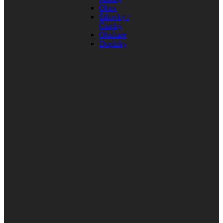
Obuv
Šiltovky /
Čiapky
Okuliare
Doplnky