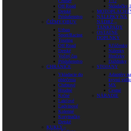
Cruiser
1:12
Off Road
Skladačky 1
Detské
MOTOPLACHT
Príslušenstvo
NÁLEPKY NA
ČIŽMY/OBUV
NÁDRŽ –
TANKPADY
Urban
OSTATNÉ
Sport/Racing
DOPLNKY
Touring
Off Road
Kľúčenky
Detské
Nálepky
Voľný čas
Hrnčeky
Príslušenstvo
Dáždniky
CHRÁNIČE
STOJANY
Vkladacie do
Adaptéry n
oblečenia
kyvnú vidli
Chrbtové
MX
Hrudné
Cestné
Krčné
NÁRADIE
Lakťové
Ľadvinové
Kolenné
Korytnačky
Detské
KUKLY –