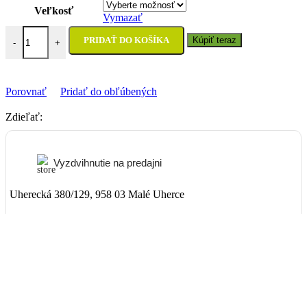
Veľkosť
Vymazať
množstvo Topánky FALCO 880 LENNOX 2 Blue
PRIDAŤ DO KOŠÍKA
Kúpiť teraz
-
+
Porovnať
Pridať do obľúbených
Zdieľať:
Vyzdvihnutie na predajni
Uherecká 380/129, 958 03 Malé Uherce
ZADARMO
Packeta