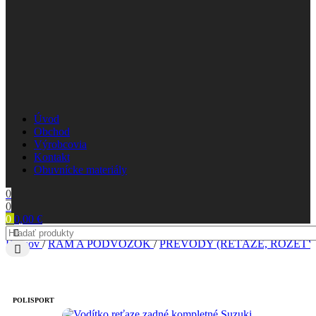
Úvod
Obchod
Výrobcovia
Kontakt
Obuvnícke materiály
0
0
0
0,00
€
Domov
/
RÁM A PODVOZOK
/
PREVODY (REŤAZE, ROZETY
POLISPORT