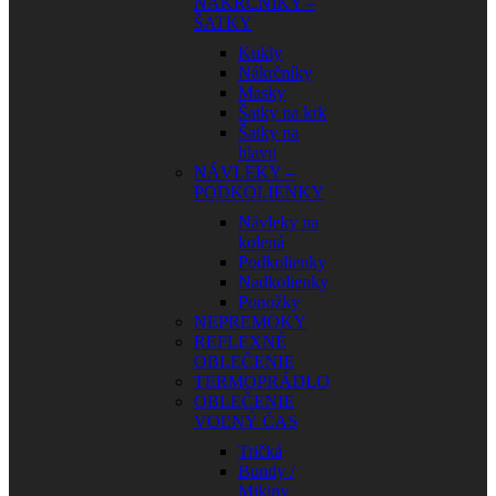
NÁKRČNÍKY –
ŠATKY
Kukly
Nákrčníky
Masky
Šatky na krk
Šatky na
hlavu
NÁVLEKY –
PODKOLIENKY
Návleky na
kolená
Podkolienky
Nadkolienky
Ponožky
NEPREMOKY
REFLEXNÉ
OBLEČENIE
TERMOPRÁDLO
OBLEČENIE
VOĽNÝ ČAS
Tričká
Bundy /
Mikiny