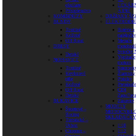
okuliare
LEKÁR
Príslušenstvo
A INÉ
KOMBINÉZY
DRŽIAKY ŠP
BUNDY
ELEKTRODI
Textilné
Batérie a
Kožené
nabíjačky
Off Road
Merače
DRESY
motohodí
Sviečky
Detské
Vypínače
NOHAVICE
motora
Textilné
Smerovk
Kevlarové
Žiarovky
rifle
Poistky
Kožené
Prepínač
Off Road
CDI
Detské
Zapaľova
RUKAVICE
Zásuvky
MODELY
Športové –
MOTOCYKLO
Racing
SKLADAČK
Turistické –
Urban
1:18
Chopper –
1:12