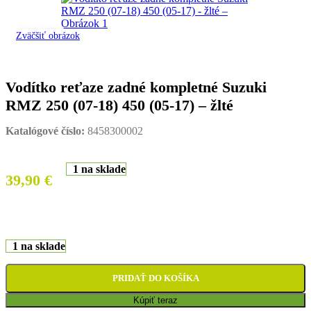
Zväčšiť obrázok
Vodítko reťaze zadné kompletné Suzuki
RMZ 250 (07-18) 450 (05-17) – žlté
Katalógové číslo:
8458300002
1 na sklade
39,90
€
1 na sklade
PRIDAŤ DO KOŠÍKA
Kúpiť teraz