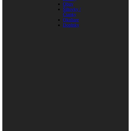
Obuv
Šiltovky /
Čiapky
Okuliare
Doplnky