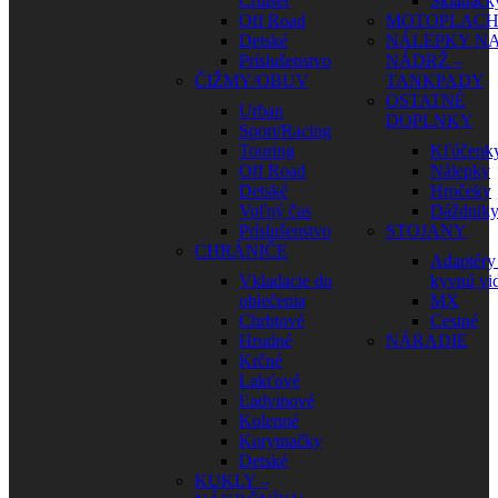
Cruiser
Skladačk
Off Road
MOTOPLAC
Detské
NÁLEPKY N
Príslušenstvo
NÁDRŽ –
ČIŽMY/OBUV
TANKPADY
OSTATNÉ
Urban
DOPLNKY
Sport/Racing
Touring
Kľúčenk
Off Road
Nálepky
Detské
Hrnčeky
Voľný čas
Dáždnik
Príslušenstvo
STOJANY
CHRÁNIČE
Adaptéry
Vkladacie do
kyvnú vid
oblečenia
MX
Chrbtové
Cestné
Hrudné
NÁRADIE
Krčné
Lakťové
Ľadvinové
Kolenné
Korytnačky
Detské
KUKLY –