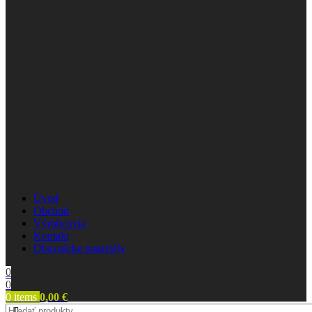
Úvod
Obchod
Výrobcovia
Kontakt
Obuvnícke materiály
0
0
0
items
0,00
€