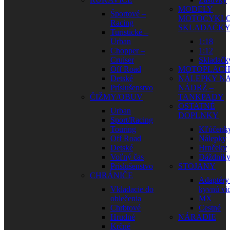
MODELY
Športové –
MOTOCYKLO
Racing
SKLADAČK
Turistické –
Urban
1:18
Chopper –
1:12
Cruiser
Skladačk
Off Road
MOTOPLAC
Detské
NÁLEPKY N
Príslušenstvo
NÁDRŽ –
ČIŽMY/OBUV
TANKPADY
OSTATNÉ
Urban
DOPLNKY
Sport/Racing
Touring
Kľúčenk
Off Road
Nálepky
Detské
Hrnčeky
Voľný čas
Dáždnik
Príslušenstvo
STOJANY
CHRÁNIČE
Adaptéry
Vkladacie do
kyvnú vid
oblečenia
MX
Chrbtové
Cestné
Hrudné
NÁRADIE
Krčné