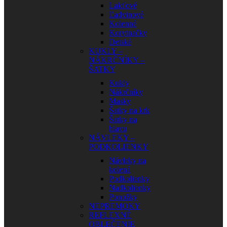
Lakťové
Ľadvinové
Kolenné
Korytnačky
Detské
KUKLY –
NÁKRČNÍKY –
ŠATKY
Kukly
Nákrčníky
Masky
Šatky na krk
Šatky na
hlavu
NÁVLEKY –
PODKOLIENKY
Návleky na
kolená
Podkolienky
Nadkolienky
Ponožky
NEPREMOKY
REFLEXNÉ
OBLEČENIE