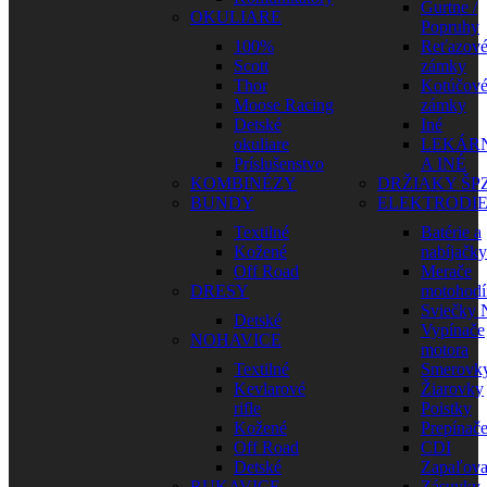
Gurtne /
OKULIARE
Popruhy
100%
Reťazov
Scott
zámky
Thor
Kotúčov
Moose Racing
zámky
Detské
Iné
okuliare
LEKÁR
Príslušenstvo
A INÉ
KOMBINÉZY
DRŽIAKY ŠP
BUNDY
ELEKTRODI
Textilné
Batérie a
Kožené
nabíjačky
Off Road
Merače
DRESY
motohodí
Sviečky
Detské
Vypínače
NOHAVICE
motora
Textilné
Smerovk
Kevlarové
Žiarovky
rifle
Poistky
Kožené
Prepínač
Off Road
CDI
Detské
Zapaľova
RUKAVICE
Zásuvky