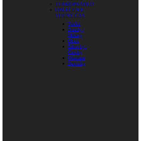
TERMOPRÁDLO
OBLEČENIE
VOĽNÝ ČAS
Tričká
Bundy /
Mikiny
Obuv
Šiltovky /
Čiapky
Okuliare
Doplnky