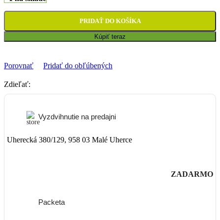
PRIDAŤ DO KOŠÍKA
Kúpiť teraz
Porovnať
Pridať do obľúbených
Zdieľať:
Vyzdvihnutie na predajni
Uherecká 380/129, 958 03 Malé Uherce
ZADARMO
Packeta