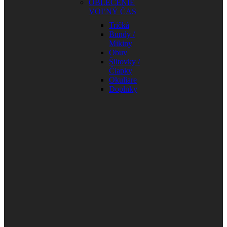
OBLEČENIE
VOĽNÝ ČAS
Tričká
Bundy /
Mikiny
Obuv
Šiltovky /
Čiapky
Okuliare
Doplnky