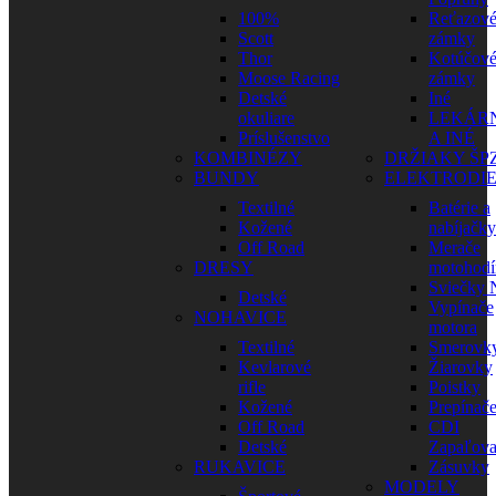
100%
Reťazov
Scott
zámky
Thor
Kotúčov
Moose Racing
zámky
Detské
Iné
okuliare
LEKÁR
Príslušenstvo
A INÉ
KOMBINÉZY
DRŽIAKY ŠP
BUNDY
ELEKTRODI
Textilné
Batérie a
Kožené
nabíjačky
Off Road
Merače
DRESY
motohodí
Sviečky
Detské
Vypínače
NOHAVICE
motora
Textilné
Smerovk
Kevlarové
Žiarovky
rifle
Poistky
Kožené
Prepínač
Off Road
CDI
Detské
Zapaľova
RUKAVICE
Zásuvky
MODELY