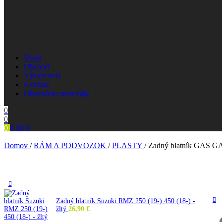
Úvod
Obchod
Výrobcovia
Kontakt
Obuvnícke materiály
0
0
0
0,00
€
Domov
/
RÁM A PODVOZOK
/
PLASTY
/
Zadný blatník GAS GA
Zadný blatník Suzuki RMZ 250 (19-) 450 (18-) -
žltý
26,90
€