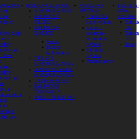
A MAZIVÁ
PALIVOVÁ SÚSTAVA
VÝFUKOVÁ
BABETTA 
Oleje
KARBURÁTORY
SÚSTAVA
JAWA –
Oleje
PALIVOVÉ
Chrániče a
SIMSON
vodové
FILTRE
kryty výfuku
Babett
e
PALIVOVÉ
Gumy –
207
ičové oleje
HADICE
tesnenia –
Babett
dové
silentbloky
210
Spony
paliny
výfuku
Jawa
Hadice
pravky na
Objímky
karburátora
uchové
výfuku
TRYSKY
e
Príslušenstvo
KARBURÁTORA
adiace
OPRAVNÉ SADY
paliny
KARBURÁTORA
pravky na
TANKOVAČKY
aze
PALIVOVÉ
íva a
ČERPADLÁ
okozmetika
PRÍSLUŠENSTVO
ura
orex
redaj!!!
lušenstvo