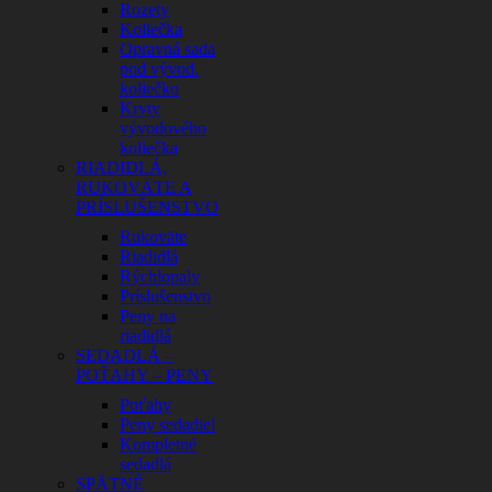
Rozety
Koliečka
Opravná sada
pod vývod.
koliečko
Kryty
vývodového
koliečka
RIADIDLÁ,
RUKOVÄTE A
PRÍSLUŠENSTVO
Rukoväte
Riadidlá
Rýchlopaly
Príslušenstvo
Peny na
riadidlá
SEDADLÁ –
POŤAHY – PENY
Poťahy
Peny sedadiel
Kompletné
sedadlá
SPÄTNÉ