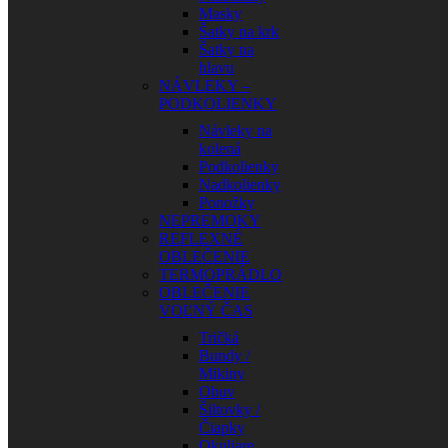
Masky
Šatky na krk
Šatky na
hlavu
NÁVLEKY –
PODKOLIENKY
Návleky na
kolená
Podkolienky
Nadkolienky
Ponožky
NEPREMOKY
REFLEXNÉ
OBLEČENIE
TERMOPRÁDLO
OBLEČENIE
VOĽNÝ ČAS
Tričká
Bundy /
Mikiny
Obuv
Šiltovky /
Čiapky
Okuliare