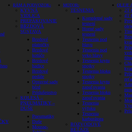
RÁM A PODVOZOK
MOTOR
OLEJE 
KYVNÁ
TESNENIA
2T 
VIDLICA
4T 
Kompletné sady
PREPÁKOVANIE
Pre
tesnení
BRZDOVÁ
olej
Horné sady
SÚSTAVA
Tlm
dné
tesnení
Brz
Brzdové
Tesnenia pod
kva
platničky
hlavu
Prí
y
Brzdové
Tesnenia pod
vzd
kotúče
veko hlavy
filtr
S
Brzdové
Tesnenia krytu
Chl
ehno
hadice
spojky
kva
Brzdové
Tesnenia bloku
Prí
pedále
spojky
reť
Opravné sady
Tesnenia krytu
Adit
bŕzd
zapaľovania
mot
Príslušenstvo
Tesnenia bloku
Mag
KOLESÁ –
zapaľovania
Mot
PNEUMATIKY –
Tesnenia
Výp
DUŠE
výfuku
Prís
Tesnenia
Pneumatiky
karburátora
ČKY
Duše
ROZVODOVÉ
Mousse-
REŤAZE