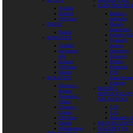
BUNDY
DRŽIAKY ŠPZ
ELEKTRODIEL
Textilné
Kožené
Batérie a
Off Road
nabíjačky
DRESY
Merače
motohodín
Detské
Sviečky N
NOHAVICE
Vypínače
Textilné
motora
Kevlarové
Smerovky
rifle
Žiarovky
Kožené
Poistky
Off Road
Prepínače
Detské
CDI
RUKAVICE
Zapaľovani
Zásuvky
Športové –
MODELY
Racing
MOTOCYKLOV
Turistické –
SKLADAČKY
Urban
Chopper –
1:18
Cruiser
1:12
Off Road
Skladačky 1
Detské
MOTOPLACHT
Príslušenstvo
NÁLEPKY NA