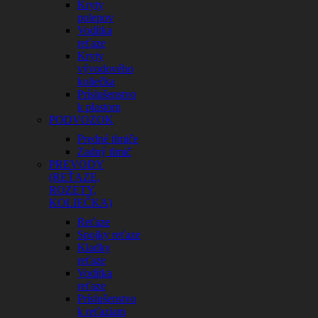
Kryty
polepov
Vodítka
reťaze
Kryty
vývodového
koliečka
Príslušenstvo
k plastom
PODVOZOK
Predné tlmiče
Zadný tlmič
PREVODY
(REŤAZE,
ROZETY,
KOLIEČKA)
Reťaze
Spojky reťaze
Kladky
reťaze
Vodítka
reťaze
Príslušenstvo
k reťaziam