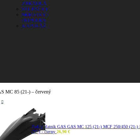
ZRKADLÁ
STUPAČKY
SKRUTKY /
DOPLNKY
KAPOTÁŽ
S MC 85 (21-) – červený
Zadný blatník GAS GAS MC 125 (21-) MCF 250/450 (21-) E
(22-) - čierny
26,90
€