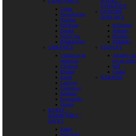
ČIŽMY/OBUV
NÁDRŽ –
TANKPADY
Urban
OSTATNÉ
Sport/Racing
DOPLNKY
Touring
Off Road
Kľúčenky
Detské
Nálepky
Voľný čas
Hrnčeky
Príslušenstvo
Dáždniky
CHRÁNIČE
STOJANY
Vkladacie do
Adaptéry n
oblečenia
kyvnú vidli
Chrbtové
MX
Hrudné
Cestné
Krčné
NÁRADIE
Lakťové
Ľadvinové
Kolenné
Korytnačky
Detské
KUKLY –
NÁKRČNÍKY –
ŠATKY
Kukly
Nákrčníky