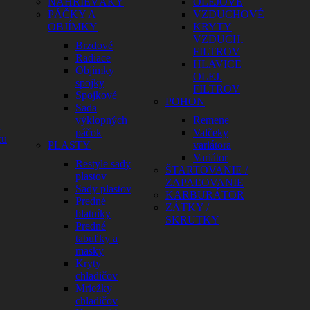
NAHRIEVÁKY
OLEJOVÉ
PÁČKY A
VZDUCHOVÉ
OBJÍMKY
KRYTY
VZDUCH.
Brzdové
FILTROV
Radiace
HLAVICE
Objímky
OLEJ.
spojky
FILTROV
Spojkové
POHON
Sada
výklopných
Remene
a
páčok
Valčeky
cu
PLASTY
variátora
Variátor
Restyle sady
ŠTARTOVANIE /
plastov
ZAPAĽOVANIE
Sady plastov
KARBURÁTOR
Predné
ZÁTKY /
blatníky
SKRUTKY
Predné
tabuľky a
masky
Kryty
chladičov
Mriežky
chladičov