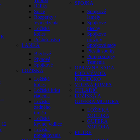
Tubliss
SPOJKA
Y
Ráfiky
Špice
Spojkové
Rozperky /
lamely
Vymedzenia
Spojkové
Ložiská
plechy
kolies
Spojkové
GK
Príslušenstvo
pružiny
LANKÁ
Spojkové sady
Piestik spojky
Brzdové
Pumpa spojky
Plynové
Tesnenia
Spojkové
OPRAVNÁ SADA
LOŽISKÁ
POD VÝVOD.
Ložiská
KOLIEČKO
e
kolies
VODNÁ PUMPA
Ložiská krku
CHLADIČ
riadenia
LOŽISKÁ A
 –
Ložiská
GUFERÁ MOTORA
zadného
LOŽISKÁ
tlmiča
MOTORA
Ložiská
GUFERÁ
:12
kyvnej vidlice
MOTORA
Y
Ložiská
FILTRE
prepákovania