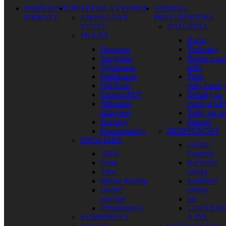
DARČEKOVÉ
OBLEČENIE A VÝSTROJ
VÝBAVA A
AIRBAGOVÉ
POUKAZY
PRÍSLUŠENSTVO
VESTY
BATOŽINA
PRILBY
Kufre
Otvorené
Tankvaky
Integrálne
Bočné a za
Vyklápacie
tašky
Preklápacie
Pitné
Off Road
vaky/batoh
Enduro/ATV
Držiaky na
Náhradné
mobil a GP
sklá-plexi
Tašky na st
Doplnky
Ostatné
Komunikátory
BEZPEČNOSŤ
OKULIARE
Gurtne /
100%
Popruhy
Scott
Reťazové
Thor
zámky
Moose Racing
Kotúčové
Detské
zámky
okuliare
Iné
Príslušenstvo
LEKÁRNI
KOMBINÉZY
A INÉ