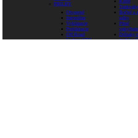
Kufre
PRILBY
Tankvak
Otvorené
Bočné a 
Integrálne
tašky
Vyklápacie
Pitné
Preklápacie
vaky/bat
Off Road
Držiaky 
Enduro/ATV
mobil a 
Náhradné
Tašky na
sklá-plexi
Ostatné
Doplnky
BEZPEČNOS
Komunikátory
Gurtne /
OKULIARE
Popruhy
100%
Reťazov
Scott
zámky
Thor
Kotúčov
Moose Racing
zámky
Detské
Iné
okuliare
LEKÁR
Príslušenstvo
A INÉ
KOMBINÉZY
DRŽIAKY ŠP
BUNDY
ELEKTRODI
Textilné
Batérie a
Kožené
nabíjačky