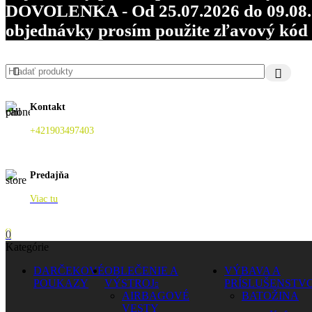
DOVOLENKA - Od 25.07.2026 do 09.08.202
objednávky prosím použite zľavový kó
Kontakt
+421903497403
Predajňa
Viac tu
0
Kategórie
DARČEKOVÉ
OBLEČENIE A
VÝBAVA A
POUKAZY
VÝSTROJ
PRÍSLUŠENSTV
AIRBAGOVÉ
BATOŽINA
VESTY