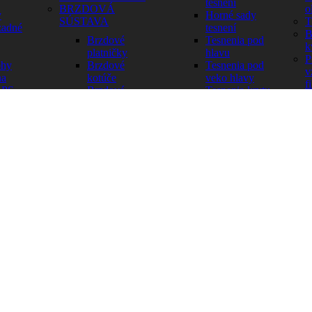
tesnení
BRZDOVÁ
o
y
Horné sady
SÚSTAVA
T
zadné
tesnení
B
Brzdové
Tesnenia pod
k
platničky
hlavu
P
ohy
Brzdové
Tesnenia pod
v
na
kotúče
veko hlavy
fi
GPS
Brzdové
Tesnenia krytu
C
 stehno
hadice
spojky
k
Brzdové
Tesnenia bloku
P
Ť
pedále
spojky
r
Opravné sady
Tesnenia krytu
A
bŕzd
zapaľovania
m
Príslušenstvo
Tesnenia bloku
é
M
KOLESÁ –
zapaľovania
M
PNEUMATIKY –
Tesnenia
é
V
DUŠE
výfuku
P
Tesnenia
Pneumatiky
karburátora
NIČKY
Duše
ROZVODOVÉ
Mousse-
REŤAZE
Z
Tubliss
SPOJKA
ELY
Ráfiky
Špice
Spojkové
Rozperky /
lamely
Vymedzenia
Spojkové