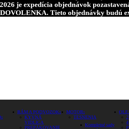
6 je expedícia objednávok pozastavená p
d DOVOLENKA. Tieto objednávky budú ex
RÁM A PODVOZOK
MOTOR
OLE
O
KYVNÁ
TESNENIA
2
VIDLICA
4
Kompletné sady
PREPÁKOVANIE
P