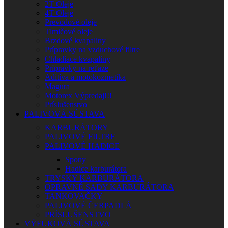
2T Oleje
4T Oleje
Prevodové oleje
Tlmičové oleje
Brzdové kvapaliny
Prípravky na vzduchové filtre
Chladiace kvapaliny
Prípravky na reťaze
Aditíva a motokozmetika
Magura
Motorex Výpredaj!!!
Príslušenstvo
PALIVOVÁ SÚSTAVA
KARBURÁTORY
PALIVOVÉ FILTRE
PALIVOVÉ HADICE
Spony
Hadice karburátora
TRYSKY KARBURÁTORA
OPRAVNÉ SADY KARBURÁTORA
TANKOVAČKY
PALIVOVÉ ČERPADLÁ
PRÍSLUŠENSTVO
VÝFUKOVÁ SÚSTAVA