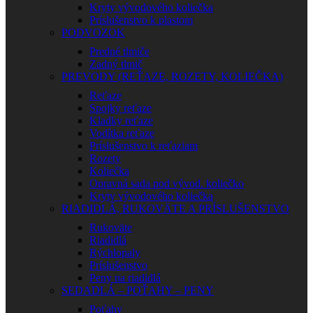
Kryty vývodového koliečka
Príslušenstvo k plastom
PODVOZOK
Predné tlmiče
Zadný tlmič
PREVODY (REŤAZE, ROZETY, KOLIEČKA)
Reťaze
Spojky reťaze
Kladky reťaze
Vodítka reťaze
Príslušenstvo k reťaziam
Rozety
Koliečka
Opravná sada pod vývod. koliečko
Kryty vývodového koliečka
RIADIDLÁ, RUKOVÄTE A PRÍSLUŠENSTVO
Rukoväte
Riadidlá
Rýchlopaly
Príslušenstvo
Peny na riadidlá
SEDADLÁ – POŤAHY – PENY
Poťahy