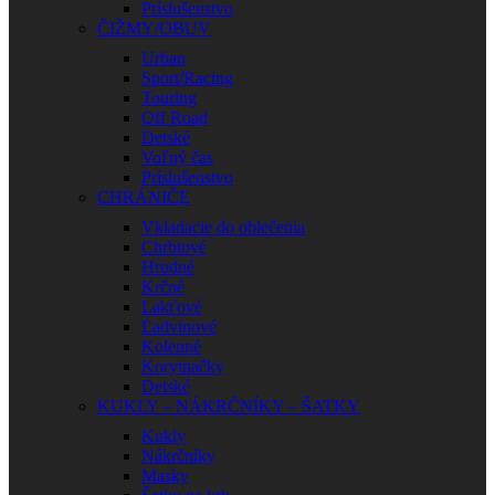
Príslušenstvo
ČIŽMY/OBUV
Urban
Sport/Racing
Touring
Off Road
Detské
Voľný čas
Príslušenstvo
CHRÁNIČE
Vkladacie do oblečenia
Chrbtové
Hrudné
Krčné
Lakťové
Ľadvinové
Kolenné
Korytnačky
Detské
KUKLY – NÁKRČNÍKY – ŠATKY
Kukly
Nákrčníky
Masky