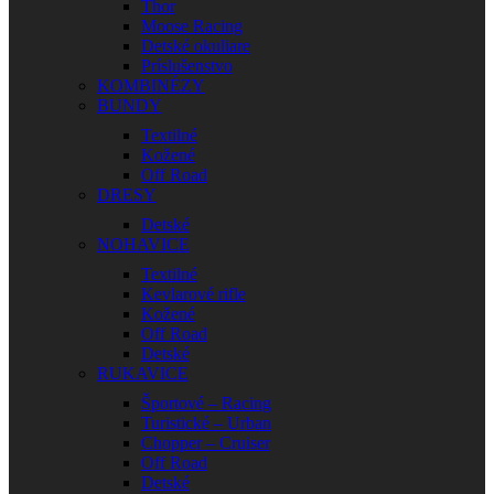
Thor
Moose Racing
Detské okuliare
Príslušenstvo
KOMBINÉZY
BUNDY
Textilné
Kožené
Off Road
DRESY
Detské
NOHAVICE
Textilné
Kevlarové rifle
Kožené
Off Road
Detské
RUKAVICE
Športové – Racing
Turistické – Urban
Chopper – Cruiser
Off Road
Detské