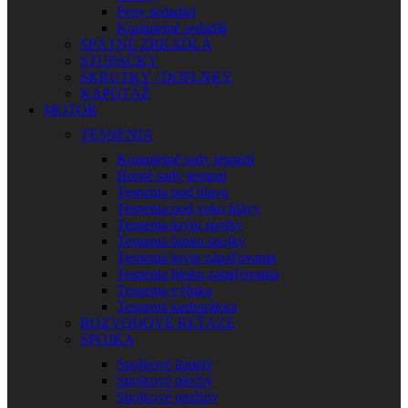
Peny sedadiel
Kompletné sedadlá
SPÄTNÉ ZRKADLÁ
STUPAČKY
SKRUTKY / DOPLNKY
KAPOTÁŽ
MOTOR
TESNENIA
Kompletné sady tesnení
Horné sady tesnení
Tesnenia pod hlavu
Tesnenia pod veko hlavy
Tesnenia krytu spojky
Tesnenia bloku spojky
Tesnenia krytu zapaľovania
Tesnenia bloku zapaľovania
Tesnenia výfuku
Tesnenia karburátora
ROZVODOVÉ REŤAZE
SPOJKA
Spojkové lamely
Spojkové plechy
Spojkové pružiny