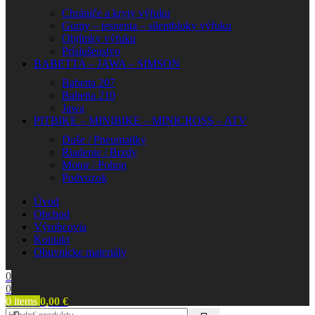
Chrániče a kryty výfuku
Gumy – tesnenia – silentbloky výfuku
Objímky výfuku
Príslušenstvo
BABETTA – JAWA – SIMSON
Babetta 207
Babetta 210
Jawa
PITBIKE – MINIBIKE – MINICROSS – ATV
Duše / Pneumatiky
Riadenie / Brzdy
Motor / Pohon
Podvozok
Úvod
Obchod
Výrobcovia
Kontakt
Obuvnícke materiály
0
0
0
items
0,00
€