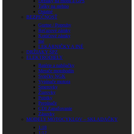
Držiaky na mobil a GPS
Tašky na stehno
Ostatné
BEZPEČNOSŤ
Gurtne / Popruhy
Reťazové zámky
Kotúčové zámky
Iné
LEKÁRNIČKY A INÉ
DRŽIAKY ŠPZ
ELEKTRODIELY
Batérie a nabíjačky
Merače motohodín
Sviečky NGK
Vypínače motora
Smerovky
Žiarovky
Poistky
Prepínače
CDI Zapaľovanie
Zásuvky
MODELY MOTOCYKLOV – SKLADAČKY
1:18
1:12