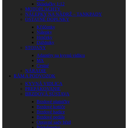
Skladačky 1:12
MOTOPLACHTY
NÁLEPKY NA NÁDRŽ – TANKPADY
OSTATNÉ DOPLNKY
Kľúčenky
Nálepky
Hrnčeky
Dáždniky
STOJANY
Adaptéry na kyvnú vidlicu
MX
Cestné
NÁRADIE
RÁM A PODVOZOK
KYVNÁ VIDLICA
PREPÁKOVANIE
BRZDOVÁ SÚSTAVA
Brzdové platničky
Brzdové kotúče
Brzdové hadice
Brzdové pedále
Opravné sady bŕzd
Príslušenstvo