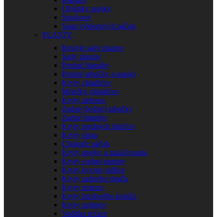
Objímky spojky
Spojkové
Sada výklopných páčok
PLASTY
Restyle sady plastov
Sady plastov
Predné blatníky
Predné tabuľky a masky
Kryty chladičov
Mriežky chladičov
Kryty airboxu
Zadné (bočné) tabuľky
Zadné blatníky
Kryty predných tlmičov
Kryty rámu
Chrániče páčok
Kryty spojky a zapaľovania
Kryty vodnej pumpy
Kryty kyvnej vidlice
Kryty zadného tlmiča
Kryty motora
Kryty brzdového kotúča
Kryty polepov
Vodítka reťaze