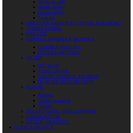
Spojkové sady
Piestik spojky
Pumpa spojky
Tesnenia
OPRAVNÁ SADA POD VÝVOD. KOLIEČKO
VODNÁ PUMPA
CHLADIČ
LOŽISKÁ A GUFERÁ MOTORA
LOŽISKÁ MOTORA
GUFERÁ MOTORA
FILTRE
OLEJOVÉ
VZDUCHOVÉ
KRYTY VZDUCH. FILTROV
HLAVICE OLEJ. FILTROV
POHON
Remene
Valčeky variátora
Variátor
ŠTARTOVANIE / ZAPAĽOVANIE
KARBURÁTOR
ZÁTKY / SKRUTKY
OLEJE A MAZIVÁ