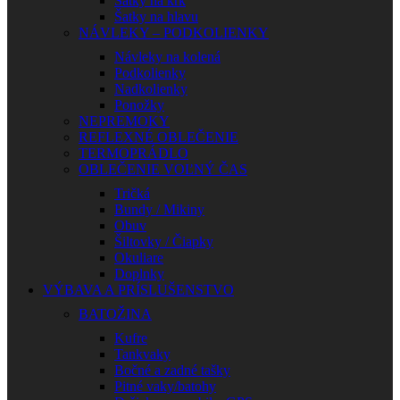
Šatky na krk
Šatky na hlavu
NÁVLEKY – PODKOLIENKY
Návleky na kolená
Podkolienky
Nadkolienky
Ponožky
NEPREMOKY
REFLEXNÉ OBLEČENIE
TERMOPRÁDLO
OBLEČENIE VOĽNÝ ČAS
Tričká
Bundy / Mikiny
Obuv
Šiltovky / Čiapky
Okuliare
Doplnky
VÝBAVA A PRÍSLUŠENSTVO
BATOŽINA
Kufre
Tankvaky
Bočné a zadné tašky
Pitné vaky/batohy