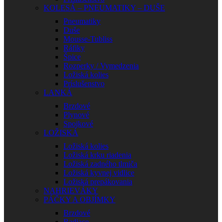
KOLESÁ – PNEUMATIKY – DUŠE
Pneumatiky
Duše
Mousse-Tubliss
Ráfiky
Špice
Rozperky / Vymedzenia
Ložiská kolies
Príslušenstvo
LANKÁ
Brzdové
Plynové
Spojkové
LOŽISKÁ
Ložiská kolies
Ložiská krku riadenia
Ložiská zadného tlmiča
Ložiská kyvnej vidlice
Ložiská prepákovania
NAHRIEVÁKY
PÁČKY A OBJÍMKY
Brzdové
Radiace