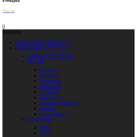
Predajňa
Viac tu
0
Kategórie
DARČEKOVÉ POUKAZY
OBLEČENIE A VÝSTROJ
AIRBAGOVÉ VESTY
PRILBY
Otvorené
Integrálne
Vyklápacie
Preklápacie
Off Road
Enduro/ATV
Náhradné sklá-plexi
Doplnky
Komunikátory
OKULIARE
100%
Scott