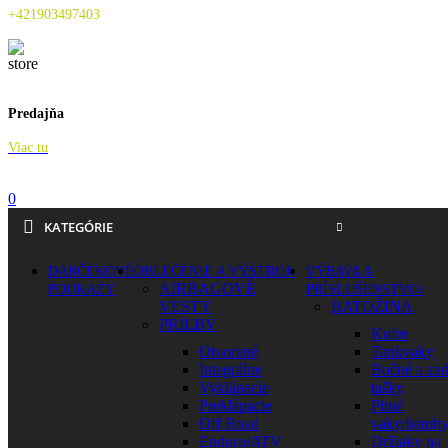
+421903497403
Predajňa
Viac tu
0
KATEGÓRIE
DARČEKOVÉ
OBLEČENIE A VÝSTROJ
VÝBAVA A
AIRBAGOVÉ
POUKAZY
PRÍSLUŠENSTVO
VESTY
BATOŽINA
PRILBY
Kufre
Otvorené
Tankvaky
Integrálne
Bočné a za
Vyklápacie
tašky
Preklápacie
Pitné
Off Road
vaky/batoh
Enduro/ATV
Držiaky na