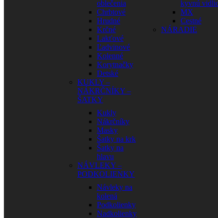
oblečenia
kyvnú vidli
Chrbtové
MX
Hrudné
Cestné
Krčné
NÁRADIE
Lakťové
Ľadvinové
Kolenné
Korytnačky
Detské
KUKLY –
NÁKRČNÍKY –
ŠATKY
Kukly
Nákrčníky
Masky
Šatky na krk
Šatky na
hlavu
NÁVLEKY –
PODKOLIENKY
Návleky na
kolená
Podkolienky
Nadkolienky