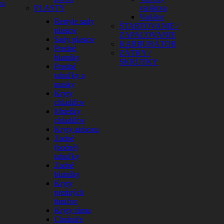
cu
PLASTY
variátora
Variátor
Restyle sady
ŠTARTOVANIE /
plastov
ZAPAĽOVANIE
Sady plastov
KARBURÁTOR
Predné
ZÁTKY /
blatníky
SKRUTKY
Predné
tabuľky a
masky
Kryty
chladičov
Mriežky
chladičov
Kryty airboxu
Zadné
(bočné)
tabuľky
Zadné
blatníky
Kryty
predných
tlmičov
Kryty rámu
Chrániče