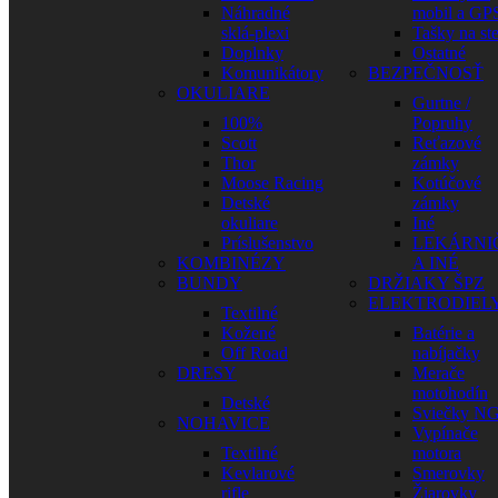
Náhradné
mobil a GP
sklá-plexi
Tašky na st
Doplnky
Ostatné
Komunikátory
BEZPEČNOSŤ
OKULIARE
Gurtne /
100%
Popruhy
Scott
Reťazové
Thor
zámky
Moose Racing
Kotúčové
Detské
zámky
okuliare
Iné
Príslušenstvo
LEKÁRNI
KOMBINÉZY
A INÉ
BUNDY
DRŽIAKY ŠPZ
ELEKTRODIEL
Textilné
Kožené
Batérie a
Off Road
nabíjačky
DRESY
Merače
motohodín
Detské
Sviečky N
NOHAVICE
Vypínače
Textilné
motora
Kevlarové
Smerovky
rifle
Žiarovky