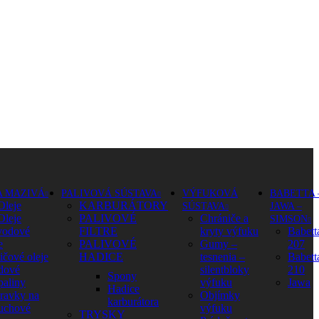
A MAZIVÁ
PALIVOVÁ SÚSTAVA
VÝFUKOVÁ
BABETTA 
Oleje
KARBURÁTORY
SÚSTAVA
JAWA –
Oleje
PALIVOVÉ
Chrániče a
SIMSON
vodové
FILTRE
kryty výfuku
Babett
e
PALIVOVÉ
Gumy –
207
ičové oleje
HADICE
tesnenia –
Babett
dové
silentbloky
210
Spony
paliny
výfuku
Jawa
Hadice
pravky na
Objímky
karburátora
uchové
výfuku
TRYSKY