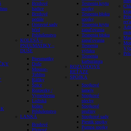
filtr
S
Brzdové
Tesnenia krytu
Chl
ehno
hadice
spojky
kva
Brzdové
Tesnenia bloku
Prí
pedále
spojky
reť
Opravné sady
Tesnenia krytu
Adit
bŕzd
zapaľovania
mot
Príslušenstvo
Tesnenia bloku
Mag
KOLESÁ –
zapaľovania
Mot
PNEUMATIKY –
Tesnenia
Výp
DUŠE
výfuku
Prís
Tesnenia
Pneumatiky
karburátora
ČKY
Duše
ROZVODOVÉ
Mousse-
REŤAZE
Tubliss
SPOJKA
Y
Ráfiky
Špice
Spojkové
Rozperky /
lamely
Vymedzenia
Spojkové
Ložiská
plechy
kolies
Spojkové
GK
Príslušenstvo
pružiny
LANKÁ
Spojkové sady
Piestik spojky
Brzdové
Pumpa spojky
Plynové