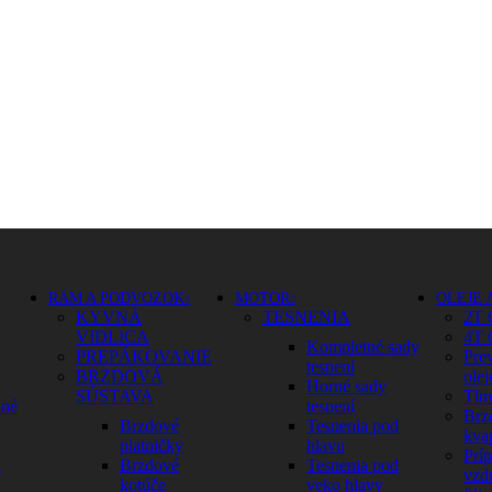
RÁM A PODVOZOK
MOTOR
OLEJE 
KYVNÁ
TESNENIA
2T 
VIDLICA
4T 
Kompletné sady
PREPÁKOVANIE
Pre
tesnení
BRZDOVÁ
olej
Horné sady
SÚSTAVA
Tlm
dné
tesnení
Brz
Brzdové
Tesnenia pod
kva
platničky
hlavu
Prí
y
Brzdové
Tesnenia pod
vzd
kotúče
veko hlavy