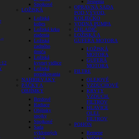
Tesnenia
Spojkové
OPRAVNÁ SADA
LOŽISKÁ
POD VÝVOD.
Ložiská
KOLIEČKO
e
kolies
VODNÁ PUMPA
Ložiská krku
CHLADIČ
riadenia
LOŽISKÁ A
 –
Ložiská
GUFERÁ MOTORA
zadného
LOŽISKÁ
tlmiča
MOTORA
Ložiská
GUFERÁ
:12
kyvnej vidlice
MOTORA
Y
Ložiská
FILTRE
prepákovania
NAHRIEVÁKY
OLEJOVÉ
PÁČKY A
VZDUCHOVÉ
OBJÍMKY
KRYTY
VZDUCH.
Brzdové
FILTROV
Radiace
HLAVICE
Objímky
OLEJ.
spojky
FILTROV
Spojkové
POHON
Sada
výklopných
Remene
a
páčok
Valčeky