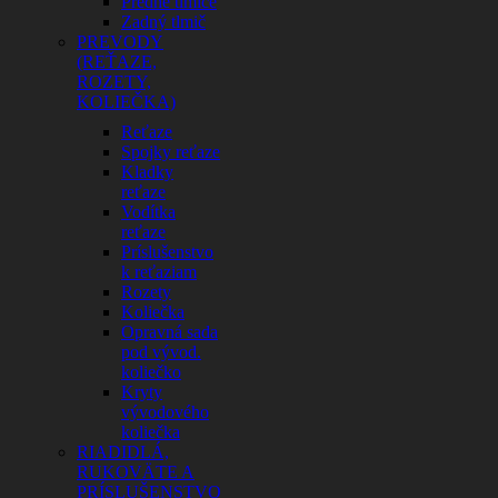
Predné tlmiče
Zadný tlmič
PREVODY
(REŤAZE,
ROZETY,
KOLIEČKA)
Reťaze
Spojky reťaze
Kladky
reťaze
Vodítka
reťaze
Príslušenstvo
k reťaziam
Rozety
Koliečka
Opravná sada
pod vývod.
koliečko
Kryty
vývodového
koliečka
RIADIDLÁ,
RUKOVÄTE A
PRÍSLUŠENSTVO