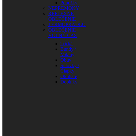
Ponožky
NEPREMOKY
REFLEXNÉ
OBLEČENIE
TERMOPRÁDLO
OBLEČENIE
VOĽNÝ ČAS
Tričká
Bundy /
Mikiny
Obuv
Šiltovky /
Čiapky
Okuliare
Doplnky