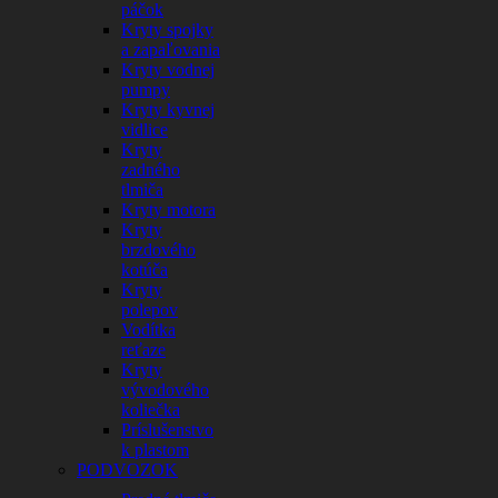
páčok
Kryty spojky
a zapaľovania
Kryty vodnej
pumpy
Kryty kyvnej
vidlice
Kryty
zadného
tlmiča
Kryty motora
Kryty
brzdového
kotúča
Kryty
polepov
Vodítka
reťaze
Kryty
vývodového
koliečka
Príslušenstvo
k plastom
PODVOZOK