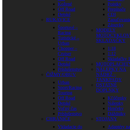
Kožené
Poistky
Off Road
Prepínače
Detské
CDI
RUKAVICE
Zapaľovani
Zásuvky
Športové –
MODELY
Racing
MOTOCYKLOV
Turistické –
SKLADAČKY
Urban
Chopper –
1:18
Cruiser
1:12
Off Road
Skladačky 1
Detské
MOTOPLACHT
Príslušenstvo
NÁLEPKY NA
ČIŽMY/OBUV
NÁDRŽ –
TANKPADY
Urban
OSTATNÉ
Sport/Racing
DOPLNKY
Touring
Off Road
Kľúčenky
Detské
Nálepky
Voľný čas
Hrnčeky
Príslušenstvo
Dáždniky
CHRÁNIČE
STOJANY
Vkladacie do
Adaptéry n