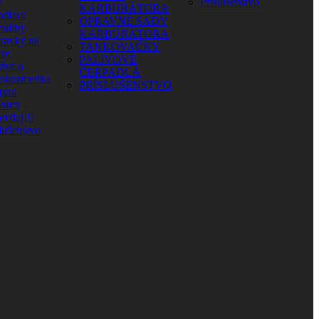
e
Príslušenstvo
KARBURÁTORA
adiace
OPRAVNÉ SADY
paliny
KARBURÁTORA
pravky na
TANKOVAČKY
aze
PALIVOVÉ
íva a
ČERPADLÁ
okozmetika
PRÍSLUŠENSTVO
ura
orex
redaj!!!
lušenstvo