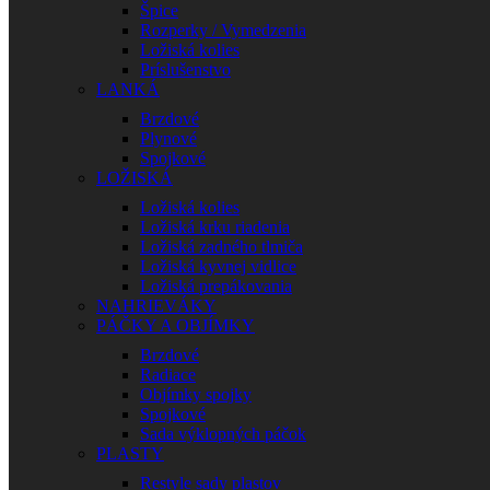
Špice
Rozperky / Vymedzenia
Ložiská kolies
Príslušenstvo
LANKÁ
Brzdové
Plynové
Spojkové
LOŽISKÁ
Ložiská kolies
Ložiská krku riadenia
Ložiská zadného tlmiča
Ložiská kyvnej vidlice
Ložiská prepákovania
NAHRIEVÁKY
PÁČKY A OBJÍMKY
Brzdové
Radiace
Objímky spojky
Spojkové
Sada výklopných páčok
PLASTY
Restyle sady plastov