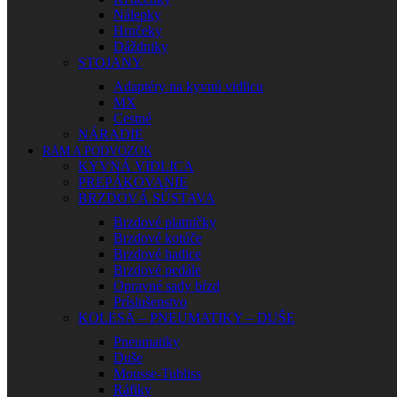
Nálepky
Hrnčeky
Dáždniky
STOJANY
Adaptéry na kyvnú vidlicu
MX
Cestné
NÁRADIE
RÁM A PODVOZOK
KYVNÁ VIDLICA
PREPÁKOVANIE
BRZDOVÁ SÚSTAVA
Brzdové platničky
Brzdové kotúče
Brzdové hadice
Brzdové pedále
Opravné sady bŕzd
Príslušenstvo
KOLESÁ – PNEUMATIKY – DUŠE
Pneumatiky
Duše
Mousse-Tubliss
Ráfiky