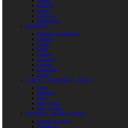
Touring
Off Road
Detské
Voľný čas
Príslušenstvo
CHRÁNIČE
Vkladacie do oblečenia
Chrbtové
Hrudné
Krčné
Lakťové
Ľadvinové
Kolenné
Korytnačky
Detské
KUKLY – NÁKRČNÍKY – ŠATKY
Kukly
Nákrčníky
Masky
Šatky na krk
Šatky na hlavu
NÁVLEKY – PODKOLIENKY
Návleky na kolená
Podkolienky