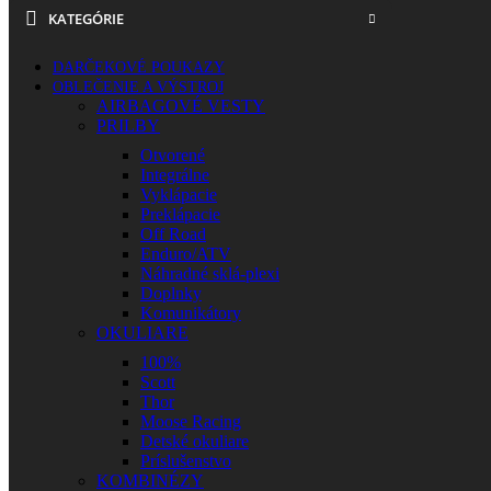
KATEGÓRIE
DARČEKOVÉ POUKAZY
OBLEČENIE A VÝSTROJ
AIRBAGOVÉ VESTY
PRILBY
Otvorené
Integrálne
Vyklápacie
Preklápacie
Off Road
Enduro/ATV
Náhradné sklá-plexi
Doplnky
Komunikátory
OKULIARE
100%
Scott
Thor
Moose Racing
Detské okuliare
Príslušenstvo
KOMBINÉZY