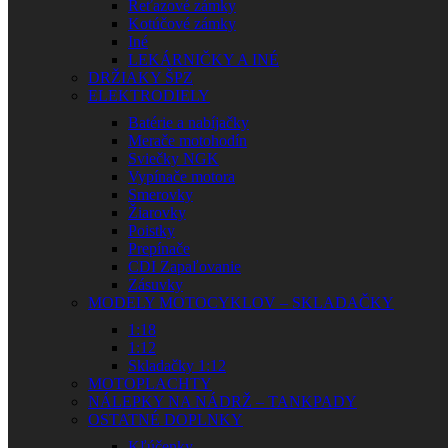
Reťazové zámky
Kotúčové zámky
Iné
LEKÁRNIČKY A INÉ
DRŽIAKY ŠPZ
ELEKTRODIELY
Batérie a nabíjačky
Merače motohodín
Sviečky NGK
Vypínače motora
Smerovky
Žiarovky
Poistky
Prepínače
CDI Zapaľovanie
Zásuvky
MODELY MOTOCYKLOV – SKLADAČKY
1:18
1:12
Skladačky 1:12
MOTOPLACHTY
NÁLEPKY NA NÁDRŽ – TANKPADY
OSTATNÉ DOPLNKY
Kľúčenky