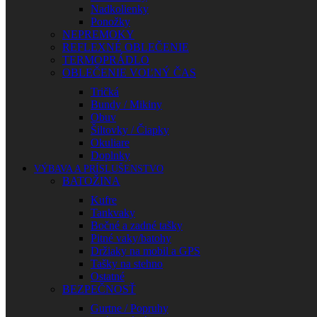
Nadkolienky
Ponožky
NEPREMOKY
REFLEXNÉ OBLEČENIE
TERMOPRÁDLO
OBLEČENIE VOĽNÝ ČAS
Tričká
Bundy / Mikiny
Obuv
Šiltovky / Čiapky
Okuliare
Doplnky
VÝBAVA A PRÍSLUŠENSTVO
BATOŽINA
Kufre
Tankvaky
Bočné a zadné tašky
Pitné vaky/batohy
Držiaky na mobil a GPS
Tašky na stehno
Ostatné
BEZPEČNOSŤ
Gurtne / Popruhy