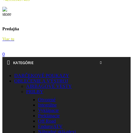
Predajňa
Viac tu
0
KATEGÓRIE
DARČEKOVÉ POUKAZY
OBLEČENIE A VÝSTROJ
AIRBAGOVÉ VESTY
PRILBY
Otvorené
Integrálne
Vyklápacie
Preklápacie
Off Road
Enduro/ATV
Náhradné sklá-plexi