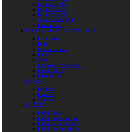
Brzdové kotúče
Brzdové hadice
Brzdové pedále
Opravné sady bŕzd
Príslušenstvo
KOLESÁ – PNEUMATIKY – DUŠE
Pneumatiky
Duše
Mousse-Tubliss
Ráfiky
Špice
Rozperky / Vymedzenia
Ložiská kolies
Príslušenstvo
LANKÁ
Brzdové
Plynové
Spojkové
LOŽISKÁ
Ložiská kolies
Ložiská krku riadenia
Ložiská zadného tlmiča
Ložiská kyvnej vidlice