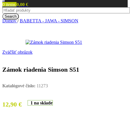
0
items
0,00
€
Search
Domov
/
BABETTA - JAWA - SIMSON
Zväčšiť obrázok
Zámok riadenia Simson S51
Katalógové číslo:
11273
1 na sklade
12,90
€