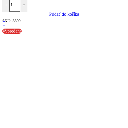
množstvo Lanko zadnej brzdy Jawa 50 (21,23) Mustang
-
+
Pridať do košíka
SKU:
8809
Vypredané
Porovnať
Rýchly náhľad
Pridať do obľúbených
Lanko zadnej brzdy Korado
3,90
€
Lanko zadnej brzdy Korado. Dĺžka: 165cm
Viac info
SKU:
16039
Porovnať
Rýchly náhľad
Pridať do obľúbených
Sviečka BRISK N17C