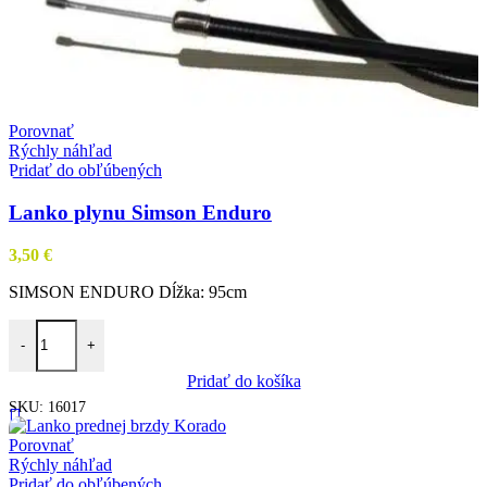
Porovnať
Rýchly náhľad
Pridať do obľúbených
Lanko plynu Simson Enduro
3,50
€
SIMSON ENDURO Dĺžka: 95cm
množstvo Lanko plynu Simson Enduro
-
+
Pridať do košíka
SKU:
16017
Porovnať
Rýchly náhľad
Pridať do obľúbených