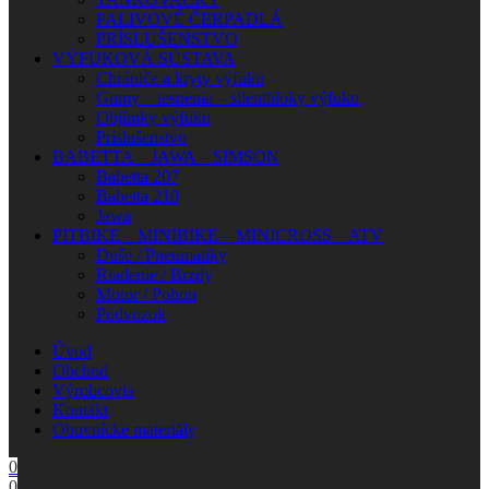
PALIVOVÉ ČERPADLÁ
PRÍSLUŠENSTVO
VÝFUKOVÁ SÚSTAVA
Chrániče a kryty výfuku
Gumy – tesnenia – silentbloky výfuku
Objímky výfuku
Príslušenstvo
BABETTA – JAWA – SIMSON
Babetta 207
Babetta 210
Jawa
PITBIKE – MINIBIKE – MINICROSS – ATV
Duše / Pneumatiky
Riadenie / Brzdy
Motor / Pohon
Podvozok
Úvod
Obchod
Výrobcovia
Kontakt
Obuvnícke materiály
0
0