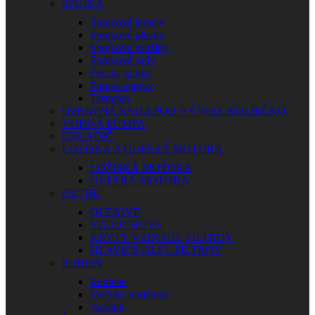
SPOJKA
Spojkové lamely
Spojkové plechy
Spojkové pružiny
Spojkové sady
Piestik spojky
Pumpa spojky
Tesnenia
OPRAVNÁ SADA POD VÝVOD. KOLIEČKO
VODNÁ PUMPA
CHLADIČ
LOŽISKÁ A GUFERÁ MOTORA
LOŽISKÁ MOTORA
GUFERÁ MOTORA
FILTRE
OLEJOVÉ
VZDUCHOVÉ
KRYTY VZDUCH. FILTROV
HLAVICE OLEJ. FILTROV
POHON
Remene
Valčeky variátora
Variátor