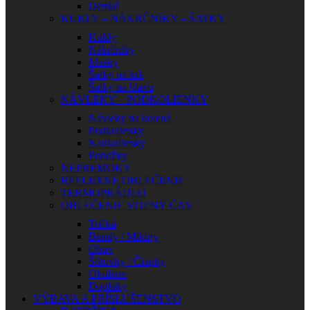
Detské
KUKLY – NÁKRČNÍKY – ŠATKY
Kukly
Nákrčníky
Masky
Šatky na krk
Šatky na hlavu
NÁVLEKY – PODKOLIENKY
Návleky na kolená
Podkolienky
Nadkolienky
Ponožky
NEPREMOKY
REFLEXNÉ OBLEČENIE
TERMOPRÁDLO
OBLEČENIE VOĽNÝ ČAS
Tričká
Bundy / Mikiny
Obuv
Šiltovky / Čiapky
Okuliare
Doplnky
VÝBAVA A PRÍSLUŠENSTVO