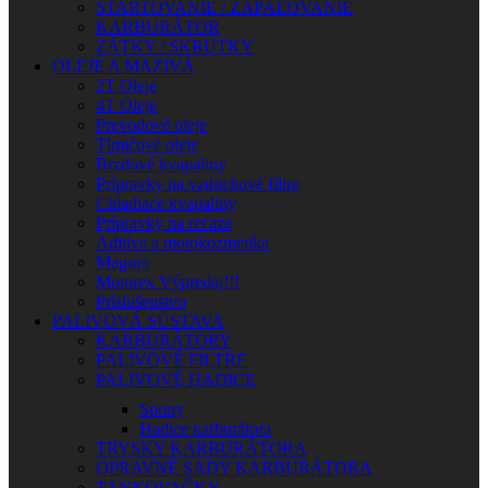
ŠTARTOVANIE / ZAPAĽOVANIE
KARBURÁTOR
ZÁTKY / SKRUTKY
OLEJE A MAZIVÁ
2T Oleje
4T Oleje
Prevodové oleje
Tlmičové oleje
Brzdové kvapaliny
Prípravky na vzduchové filtre
Chladiace kvapaliny
Prípravky na reťaze
Aditíva a motokozmetika
Magura
Motorex Výpredaj!!!
Príslušenstvo
PALIVOVÁ SÚSTAVA
KARBURÁTORY
PALIVOVÉ FILTRE
PALIVOVÉ HADICE
Spony
Hadice karburátora
TRYSKY KARBURÁTORA
OPRAVNÉ SADY KARBURÁTORA
TANKOVAČKY