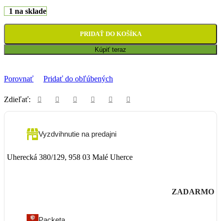
1 na sklade
PRIDAŤ DO KOŠÍKA
Kúpiť teraz
Porovnať
Pridať do obľúbených
Zdieľať:
Vyzdvihnutie na predajni
Uherecká 380/129, 958 03 Malé Uherce
ZADARMO
Packeta