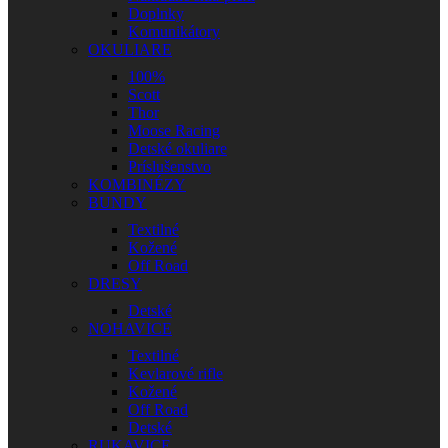
Doplnky
Komunikátory
OKULIARE
100%
Scott
Thor
Moose Racing
Detské okuliare
Príslušenstvo
KOMBINÉZY
BUNDY
Textilné
Kožené
Off Road
DRESY
Detské
NOHAVICE
Textilné
Kevlarové rifle
Kožené
Off Road
Detské
RUKAVICE