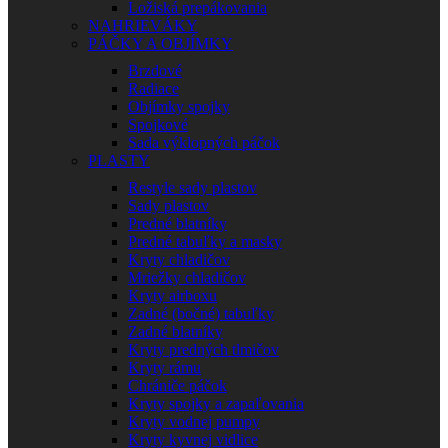
Ložiská prepákovania
NAHRIEVÁKY
PÁČKY A OBJÍMKY
Brzdové
Radiace
Objímky spojky
Spojkové
Sada výklopných páčok
PLASTY
Restyle sady plastov
Sady plastov
Predné blatníky
Predné tabuľky a masky
Kryty chladičov
Mriežky chladičov
Kryty airboxu
Zadné (bočné) tabuľky
Zadné blatníky
Kryty predných tlmičov
Kryty rámu
Chrániče páčok
Kryty spojky a zapaľovania
Kryty vodnej pumpy
Kryty kyvnej vidlice