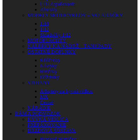
CDI Zapaľovanie
Zásuvky
MODELY MOTOCYKLOV – SKLADAČKY
1:18
1:12
Skladačky 1:12
MOTOPLACHTY
NÁLEPKY NA NÁDRŽ – TANKPADY
OSTATNÉ DOPLNKY
Kľúčenky
Nálepky
Hrnčeky
Dáždniky
STOJANY
Adaptéry na kyvnú vidlicu
MX
Cestné
NÁRADIE
RÁM A PODVOZOK
KYVNÁ VIDLICA
PREPÁKOVANIE
BRZDOVÁ SÚSTAVA
Brzdové platničky