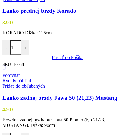
Lanko prednej brzdy Korado
3,90
€
KORADO Dĺžka: 115cm
množstvo Lanko prednej brzdy Korado
-
+
Pridať do košíka
SKU:
16038
Porovnať
Rýchly náhľad
Pridať do obľúbených
Lanko zadnej brzdy Jawa 50 (21,23) Mustang
4,50
€
Bowden zadnej brzdy pre Jawa 50 Pionier (typ 21/23,
MUSTANG). Dĺžka: 90cm