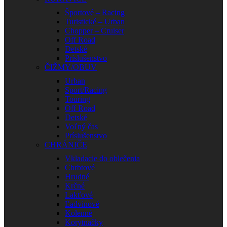
Športové – Racing
Turistické – Urban
Chopper – Cruiser
Off Road
Detské
Príslušenstvo
ČIŽMY/OBUV
Urban
Sport/Racing
Touring
Off Road
Detské
Voľný čas
Príslušenstvo
CHRÁNIČE
Vkladacie do oblečenia
Chrbtové
Hrudné
Krčné
Lakťové
Ľadvinové
Kolenné
Korytnačky