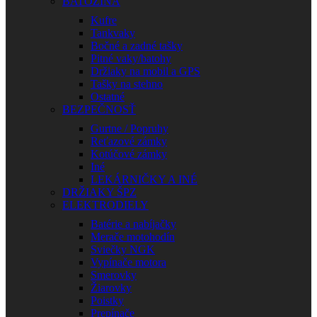
BATOŽINA
Kufre
Tankvaky
Bočné a zadné tašky
Pitné vaky/batohy
Držiaky na mobil a GPS
Tašky na stehno
Ostatné
BEZPEČNOSŤ
Gurtne / Popruhy
Reťazové zámky
Kotúčové zámky
Iné
LEKÁRNIČKY A INÉ
DRŽIAKY ŠPZ
ELEKTRODIELY
Batérie a nabíjačky
Merače motohodín
Sviečky NGK
Vypínače motora
Smerovky
Žiarovky
Poistky
Prepínače