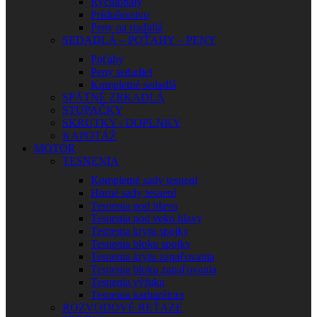
Rýchlopaly
Príslušenstvo
Peny na riadidlá
SEDADLÁ – POŤAHY – PENY
Poťahy
Peny sedadiel
Kompletné sedadlá
SPÄTNÉ ZRKADLÁ
STUPAČKY
SKRUTKY / DOPLNKY
KAPOTÁŽ
MOTOR
TESNENIA
Kompletné sady tesnení
Horné sady tesnení
Tesnenia pod hlavu
Tesnenia pod veko hlavy
Tesnenia krytu spojky
Tesnenia bloku spojky
Tesnenia krytu zapaľovania
Tesnenia bloku zapaľovania
Tesnenia výfuku
Tesnenia karburátora
ROZVODOVÉ REŤAZE