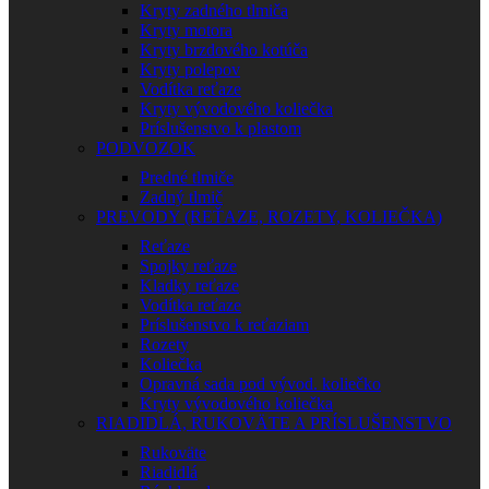
Kryty zadného tlmiča
Kryty motora
Kryty brzdového kotúča
Kryty polepov
Vodítka reťaze
Kryty vývodového koliečka
Príslušenstvo k plastom
PODVOZOK
Predné tlmiče
Zadný tlmič
PREVODY (REŤAZE, ROZETY, KOLIEČKA)
Reťaze
Spojky reťaze
Kladky reťaze
Vodítka reťaze
Príslušenstvo k reťaziam
Rozety
Koliečka
Opravná sada pod vývod. koliečko
Kryty vývodového koliečka
RIADIDLÁ, RUKOVÄTE A PRÍSLUŠENSTVO
Rukoväte
Riadidlá