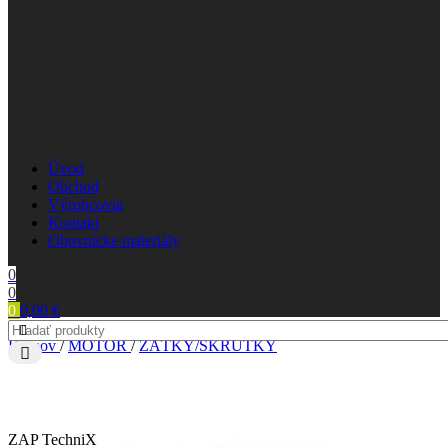
Úvod
Obchod
Výrobcovia
Kontakt
Obuvnícke materiály
0
0
0
0,00
€
Domov
/
MOTOR
/
ZÁTKY/SKRUTKY
ZAP TechniX