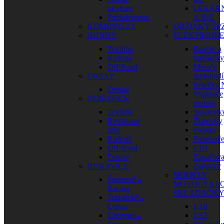
okuliare
LEKÁR
Príslušenstvo
A INÉ
KOMBINÉZY
DRŽIAKY ŠP
BUNDY
ELEKTRODI
Textilné
Batérie a
Kožené
nabíjačky
Off Road
Merače
DRESY
motohodí
Sviečky
Detské
Vypínače
NOHAVICE
motora
Textilné
Smerovk
Kevlarové
Žiarovky
rifle
Poistky
Kožené
Prepínač
Off Road
CDI
Detské
Zapaľova
RUKAVICE
Zásuvky
MODELY
Športové –
MOTOCYKLO
Racing
SKLADAČK
Turistické –
Urban
1:18
Chopper –
1:12