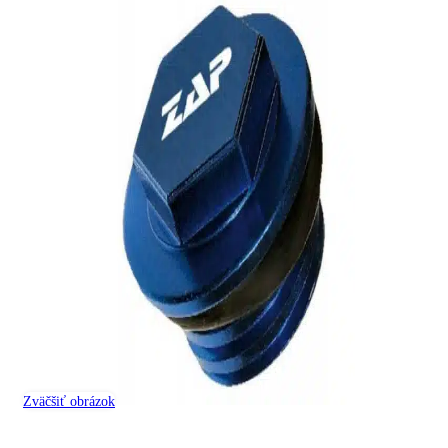
Zväčšiť obrázok