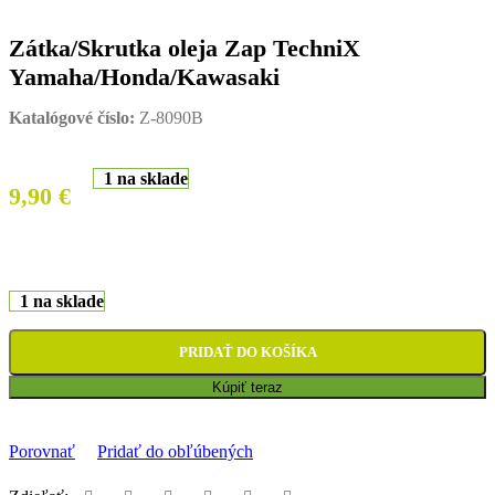
Zátka/Skrutka oleja Zap TechniX
Yamaha/Honda/Kawasaki
Katalógové číslo:
Z-8090B
1 na sklade
9,90
€
1 na sklade
PRIDAŤ DO KOŠÍKA
Kúpiť teraz
Porovnať
Pridať do obľúbených