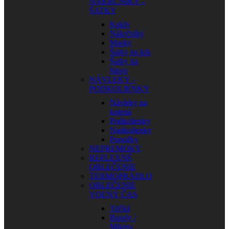
NÁKRČNÍKY –
ŠATKY
Kukly
Nákrčníky
Masky
Šatky na krk
Šatky na
hlavu
NÁVLEKY –
PODKOLIENKY
Návleky na
kolená
Podkolienky
Nadkolienky
Ponožky
NEPREMOKY
REFLEXNÉ
OBLEČENIE
TERMOPRÁDLO
OBLEČENIE
VOĽNÝ ČAS
Tričká
Bundy /
Mikiny