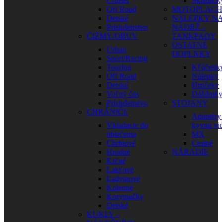
Cruiser
Skladačk
Off Road
MOTOPLAC
Detské
NÁLEPKY N
Príslušenstvo
NÁDRŽ –
ČIŽMY/OBUV
TANKPADY
OSTATNÉ
Urban
DOPLNKY
Sport/Racing
Touring
Kľúčenk
Off Road
Nálepky
Detské
Hrnčeky
Voľný čas
Dáždnik
Príslušenstvo
STOJANY
CHRÁNIČE
Adaptéry
Vkladacie do
kyvnú vid
oblečenia
MX
Chrbtové
Cestné
Hrudné
NÁRADIE
Krčné
Lakťové
Ľadvinové
Kolenné
Korytnačky
Detské
KUKLY –