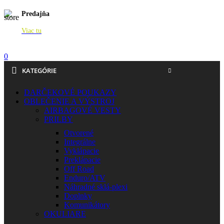
Predajňa
Viac tu
0
KATEGÓRIE
DARČEKOVÉ POUKAZY
OBLEČENIE A VÝSTROJ
AIRBAGOVÉ VESTY
PRILBY
Otvorené
Integrálne
Vyklápacie
Preklápacie
Off Road
Enduro/ATV
Náhradné sklá-plexi
Doplnky
Komunikátory
OKULIARE