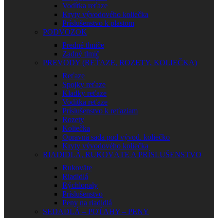
Vodítka reťaze
Kryty vývodového koliečka
Príslušenstvo k plastom
PODVOZOK
Predné tlmiče
Zadný tlmič
PREVODY (REŤAZE, ROZETY, KOLIEČKA)
Reťaze
Spojky reťaze
Kladky reťaze
Vodítka reťaze
Príslušenstvo k reťaziam
Rozety
Koliečka
Opravná sada pod vývod. koliečko
Kryty vývodového koliečka
RIADIDLÁ, RUKOVÄTE A PRÍSLUŠENSTVO
Rukoväte
Riadidlá
Rýchlopaly
Príslušenstvo
Peny na riadidlá
SEDADLÁ – POŤAHY – PENY