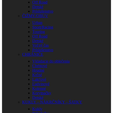
Off Road
Detské
Príslušenstvo
ČIŽMY/OBUV
Urban
Sport/Racing
Touring
Off Road
Detské
Voľný čas
Príslušenstvo
CHRÁNIČE
Vkladacie do oblečenia
Chrbtové
Hrudné
Krčné
Lakťové
Ľadvinové
Kolenné
Korytnačky
Detské
KUKLY – NÁKRČNÍKY – ŠATKY
Kukly