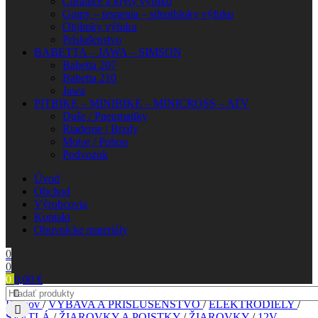
Chrániče a kryty výfuku
Gumy – tesnenia – silentbloky výfuku
Objímky výfuku
Príslušenstvo
BABETTA – JAWA – SIMSON
Babetta 207
Babetta 210
Jawa
PITBIKE – MINIBIKE – MINICROSS – ATV
Duše / Pneumatiky
Riadenie / Brzdy
Motor / Pohon
Podvozok
Úvod
Obchod
Výrobcovia
Kontakt
Obuvnícke materiály
0
0
0
0,00
€
Domov
/
VÝBAVA A PRÍSLUŠENSTVO
/
ELEKTRODIELY
/
SVETLÁ
/
ŽIAROVKY A POISTKY
/
ŽIAROVKY
/
12V