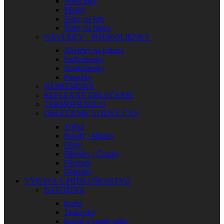
Nákrčníky
Masky
Šatky na krk
Šatky na hlavu
NÁVLEKY – PODKOLIENKY
Návleky na kolená
Podkolienky
Nadkolienky
Ponožky
NEPREMOKY
REFLEXNÉ OBLEČENIE
TERMOPRÁDLO
OBLEČENIE VOĽNÝ ČAS
Tričká
Bundy / Mikiny
Obuv
Šiltovky / Čiapky
Okuliare
Doplnky
VÝBAVA A PRÍSLUŠENSTVO
BATOŽINA
Kufre
Tankvaky
Bočné a zadné tašky