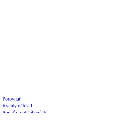
Porovnať
Rýchly náhľad
Pridať do obľúbených
Lanko prednej brzdy Babetta 207/210
3,90
€