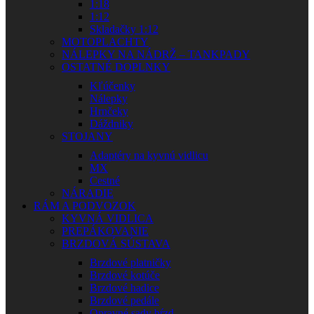
1:18
1:12
Skladačky 1:12
MOTOPLACHTY
NÁLEPKY NA NÁDRŽ – TANKPADY
OSTATNÉ DOPLNKY
Kľúčenky
Nálepky
Hrnčeky
Dáždniky
STOJANY
Adaptéry na kyvnú vidlicu
MX
Cestné
NÁRADIE
RÁM A PODVOZOK
KYVNÁ VIDLICA
PREPÁKOVANIE
BRZDOVÁ SÚSTAVA
Brzdové platničky
Brzdové kotúče
Brzdové hadice
Brzdové pedále
Opravné sady bŕzd