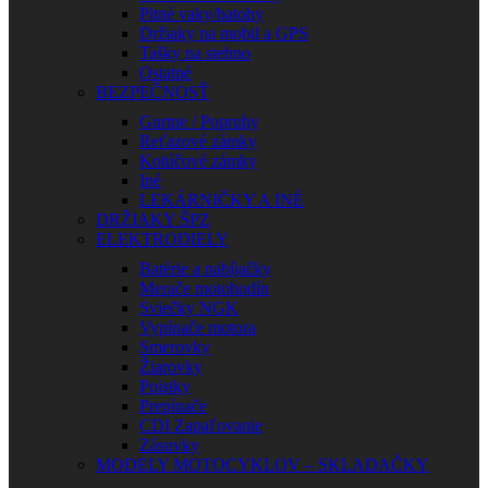
Pitné vaky/batohy
Držiaky na mobil a GPS
Tašky na stehno
Ostatné
BEZPEČNOSŤ
Gurtne / Popruhy
Reťazové zámky
Kotúčové zámky
Iné
LEKÁRNIČKY A INÉ
DRŽIAKY ŠPZ
ELEKTRODIELY
Batérie a nabíjačky
Merače motohodín
Sviečky NGK
Vypínače motora
Smerovky
Žiarovky
Poistky
Prepínače
CDI Zapaľovanie
Zásuvky
MODELY MOTOCYKLOV – SKLADAČKY