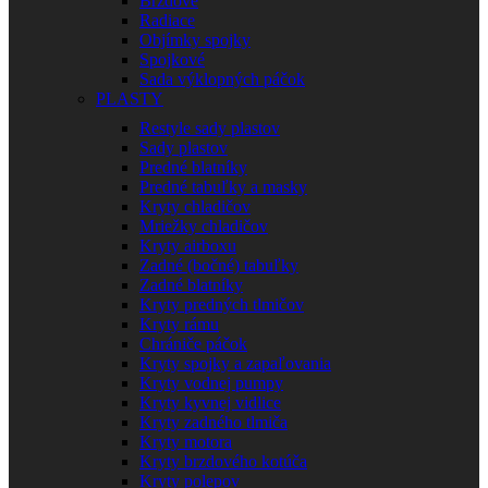
Brzdové
Radiace
Objímky spojky
Spojkové
Sada výklopných páčok
PLASTY
Restyle sady plastov
Sady plastov
Predné blatníky
Predné tabuľky a masky
Kryty chladičov
Mriežky chladičov
Kryty airboxu
Zadné (bočné) tabuľky
Zadné blatníky
Kryty predných tlmičov
Kryty rámu
Chrániče páčok
Kryty spojky a zapaľovania
Kryty vodnej pumpy
Kryty kyvnej vidlice
Kryty zadného tlmiča
Kryty motora
Kryty brzdového kotúča
Kryty polepov