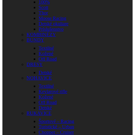
100%
Scott
Thor
Moose Racing
Detské okuliare
Príslušenstvo
KOMBINÉZY
BUNDY
Textilné
Kožené
Off Road
DRESY
Detské
NOHAVICE
Textilné
Kevlarové rifle
Kožené
Off Road
Detské
RUKAVICE
Športové – Racing
Turistické – Urban
Chopper – Cruiser