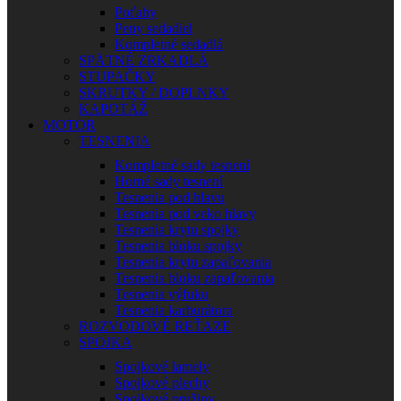
Poťahy
Peny sedadiel
Kompletné sedadlá
SPÄTNÉ ZRKADLÁ
STUPAČKY
SKRUTKY / DOPLNKY
KAPOTÁŽ
MOTOR
TESNENIA
Kompletné sady tesnení
Horné sady tesnení
Tesnenia pod hlavu
Tesnenia pod veko hlavy
Tesnenia krytu spojky
Tesnenia bloku spojky
Tesnenia krytu zapaľovania
Tesnenia bloku zapaľovania
Tesnenia výfuku
Tesnenia karburátora
ROZVODOVÉ REŤAZE
SPOJKA
Spojkové lamely
Spojkové plechy
Spojkové pružiny