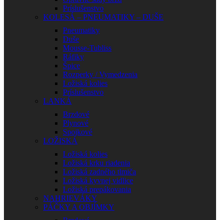
Príslušenstvo
KOLESÁ – PNEUMATIKY – DUŠE
Pneumatiky
Duše
Mousse-Tubliss
Ráfiky
Špice
Rozperky / Vymedzenia
Ložiská kolies
Príslušenstvo
LANKÁ
Brzdové
Plynové
Spojkové
LOŽISKÁ
Ložiská kolies
Ložiská krku riadenia
Ložiská zadného tlmiča
Ložiská kyvnej vidlice
Ložiská prepákovania
NAHRIEVÁKY
PÁČKY A OBJÍMKY