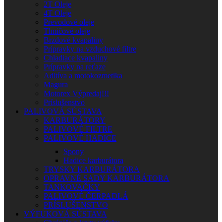
2T Oleje
4T Oleje
Prevodové oleje
Tlmičové oleje
Brzdové kvapaliny
Prípravky na vzduchové filtre
Chladiace kvapaliny
Prípravky na reťaze
Aditíva a motokozmetika
Magura
Motorex Výpredaj!!!
Príslušenstvo
PALIVOVÁ SÚSTAVA
KARBURÁTORY
PALIVOVÉ FILTRE
PALIVOVÉ HADICE
Spony
Hadice karburátora
TRYSKY KARBURÁTORA
OPRAVNÉ SADY KARBURÁTORA
TANKOVAČKY
PALIVOVÉ ČERPADLÁ
PRÍSLUŠENSTVO
VÝFUKOVÁ SÚSTAVA