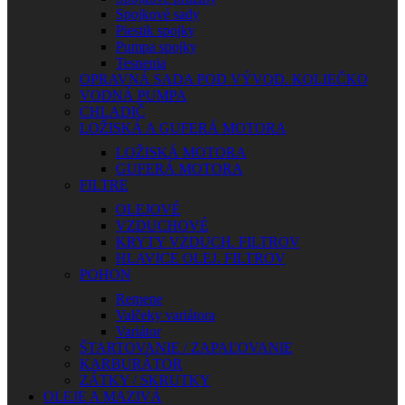
Spojkové sady
Piestik spojky
Pumpa spojky
Tesnenia
OPRAVNÁ SADA POD VÝVOD. KOLIEČKO
VODNÁ PUMPA
CHLADIČ
LOŽISKÁ A GUFERÁ MOTORA
LOŽISKÁ MOTORA
GUFERÁ MOTORA
FILTRE
OLEJOVÉ
VZDUCHOVÉ
KRYTY VZDUCH. FILTROV
HLAVICE OLEJ. FILTROV
POHON
Remene
Valčeky variátora
Variátor
ŠTARTOVANIE / ZAPAĽOVANIE
KARBURÁTOR
ZÁTKY / SKRUTKY
OLEJE A MAZIVÁ