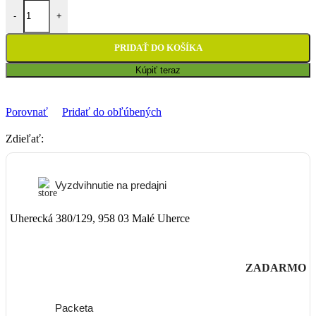
množstvo Žiarovka 12V 15W (S3)
-
+
PRIDAŤ DO KOŠÍKA
Kúpiť teraz
Porovnať
Pridať do obľúbených
Zdieľať:
Vyzdvihnutie na predajni
Uherecká 380/129, 958 03 Malé Uherce
ZADARMO
Packeta