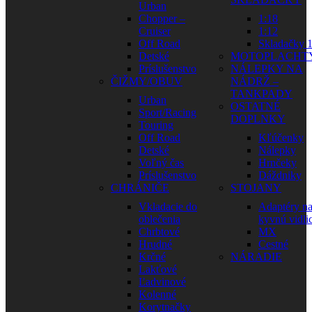
Urban
Chopper –
1:18
Cruiser
1:12
Off Road
Skladačky 1
Detské
MOTOPLACHT
Príslušenstvo
NÁLEPKY NA
ČIŽMY/OBUV
NÁDRŽ –
TANKPADY
Urban
OSTATNÉ
Sport/Racing
DOPLNKY
Touring
Off Road
Kľúčenky
Detské
Nálepky
Voľný čas
Hrnčeky
Príslušenstvo
Dáždniky
CHRÁNIČE
STOJANY
Vkladacie do
Adaptéry n
oblečenia
kyvnú vidli
Chrbtové
MX
Hrudné
Cestné
Krčné
NÁRADIE
Lakťové
Ľadvinové
Kolenné
Korytnačky