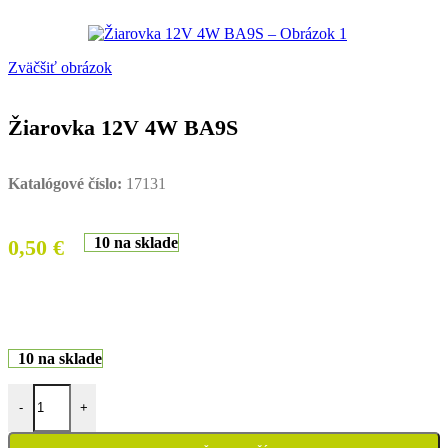
Zväčšiť obrázok
Žiarovka 12V 4W BA9S
Katalógové číslo:
17131
10 na sklade
0,50
€
10 na sklade
množstvo Žiarovka 12V 4W BA9S
-
+