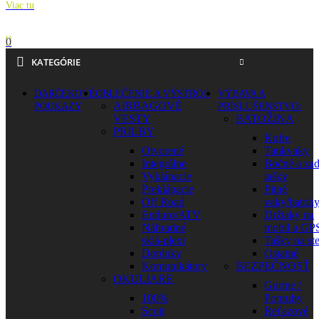
Viac tu
0
KATEGÓRIE
DARČEKOVÉ
OBLEČENIE A VÝSTROJ
VÝBAVA A
AIRBAGOVÉ
POUKAZY
PRÍSLUŠENSTVO
VESTY
BATOŽINA
PRILBY
Kufre
Otvorené
Tankvaky
Integrálne
Bočné a za
Vyklápacie
tašky
Preklápacie
Pitné
Off Road
vaky/batoh
Enduro/ATV
Držiaky na
Náhradné
mobil a GP
sklá-plexi
Tašky na st
Doplnky
Ostatné
Komunikátory
BEZPEČNOSŤ
OKULIARE
Gurtne /
100%
Popruhy
Scott
Reťazové