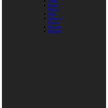
Tričká
Bundy /
Mikiny
Obuv
Šiltovky /
Čiapky
Okuliare
Doplnky