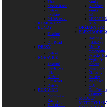
Thor
zámky
Moose Racing
Kotúčové
Detské
zámky
okuliare
Iné
Príslušenstvo
LEKÁRNI
KOMBINÉZY
A INÉ
BUNDY
DRŽIAKY ŠPZ
ELEKTRODIEL
Textilné
Kožené
Batérie a
Off Road
nabíjačky
DRESY
Merače
motohodín
Detské
Sviečky N
NOHAVICE
Vypínače
Textilné
motora
Kevlarové
Smerovky
rifle
Žiarovky
Kožené
Poistky
Off Road
Prepínače
Detské
CDI
RUKAVICE
Zapaľovani
Zásuvky
Športové –
MODELY
Racing
MOTOCYKLOV
Turistické –
SKLADAČKY