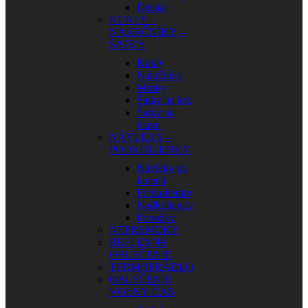
Detské
KUKLY –
NÁKRČNÍKY –
ŠATKY
Kukly
Nákrčníky
Masky
Šatky na krk
Šatky na
hlavu
NÁVLEKY –
PODKOLIENKY
Návleky na
kolená
Podkolienky
Nadkolienky
Ponožky
NEPREMOKY
REFLEXNÉ
OBLEČENIE
TERMOPRÁDLO
OBLEČENIE
VOĽNÝ ČAS