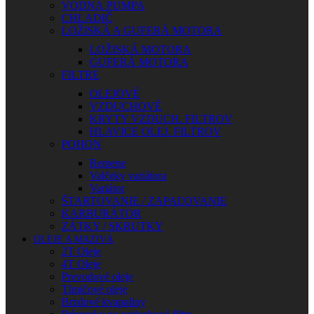
VODNÁ PUMPA
CHLADIČ
LOŽISKÁ A GUFERÁ MOTORA
LOŽISKÁ MOTORA
GUFERÁ MOTORA
FILTRE
OLEJOVÉ
VZDUCHOVÉ
KRYTY VZDUCH. FILTROV
HLAVICE OLEJ. FILTROV
POHON
Remene
Valčeky variátora
Variátor
ŠTARTOVANIE / ZAPAĽOVANIE
KARBURÁTOR
ZÁTKY / SKRUTKY
OLEJE A MAZIVÁ
2T Oleje
4T Oleje
Prevodové oleje
Tlmičové oleje
Brzdové kvapaliny