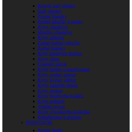
Restyle sady plastov
Sady plastov
Predné blatníky
Predné tabuľky a masky
Kryty chladičov
Mriežky chladičov
Kryty airboxu
Zadné (bočné) tabuľky
Zadné blatníky
Kryty predných tlmičov
Kryty rámu
Chrániče páčok
Kryty spojky a zapaľovania
Kryty vodnej pumpy
Kryty kyvnej vidlice
Kryty zadného tlmiča
Kryty motora
Kryty brzdového kotúča
Kryty polepov
Vodítka reťaze
Kryty vývodového koliečka
Príslušenstvo k plastom
PODVOZOK
Predné tlmiče