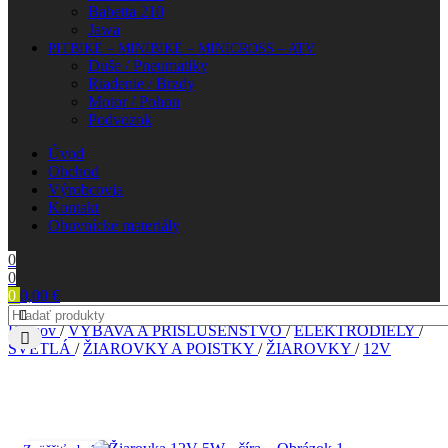
Babetta 210
Jawa
PITBIKE – MINIBIKE – MINICROSS – ATV
Duše / Pneumatiky
Riadenie / Brzdy
Motor / Pohon
Podvozok
Úvod
Obchod
Výrobcovia
Kontakt
Obuvnícke materiály
0
0
0
0,00
€
Domov
/
VÝBAVA A PRÍSLUŠENSTVO
/
ELEKTRODIELY
/
SVETLÁ
/
ŽIAROVKY A POISTKY
/
ŽIAROVKY
/
12V