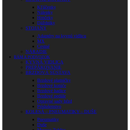
Kľúčenky
Nálepky
Hrnčeky
Dáždniky
STOJANY
Adaptéry na kyvnú vidlicu
MX
Cestné
NÁRADIE
RÁM A PODVOZOK
KYVNÁ VIDLICA
PREPÁKOVANIE
BRZDOVÁ SÚSTAVA
Brzdové platničky
Brzdové kotúče
Brzdové hadice
Brzdové pedále
Opravné sady bŕzd
Príslušenstvo
KOLESÁ – PNEUMATIKY – DUŠE
Pneumatiky
Duše
Mousse-Tubliss