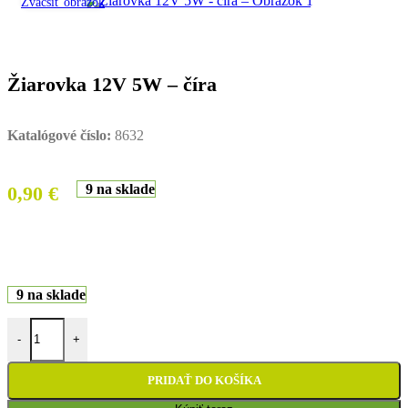
Zväčšiť obrázok
Žiarovka 12V 5W – číra
Katalógové číslo:
8632
9 na sklade
0,90
€
9 na sklade
množstvo Žiarovka 12V 5W - číra
-
+
PRIDAŤ DO KOŠÍKA