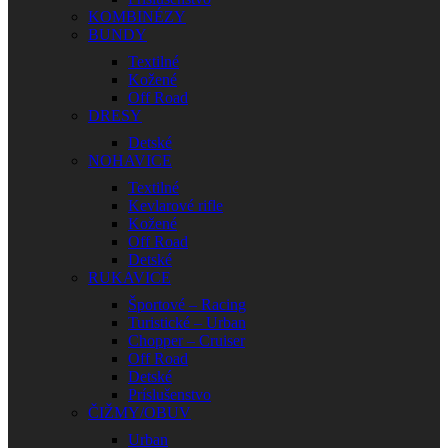
KOMBINÉZY
BUNDY
Textilné
Kožené
Off Road
DRESY
Detské
NOHAVICE
Textilné
Kevlarové rifle
Kožené
Off Road
Detské
RUKAVICE
Športové – Racing
Turistické – Urban
Chopper – Cruiser
Off Road
Detské
Príslušenstvo
ČIŽMY/OBUV
Urban