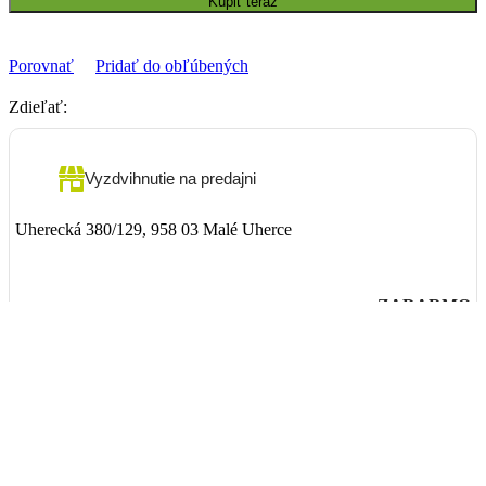
Kúpiť teraz
Porovnať
Pridať do obľúbených
Zdieľať:
Vyzdvihnutie na predajni
Uherecká 380/129, 958 03 Malé Uherce
ZADARMO
Packeta
Nad 99€ doručenie ZADARMO
1-3 dni
3,90€