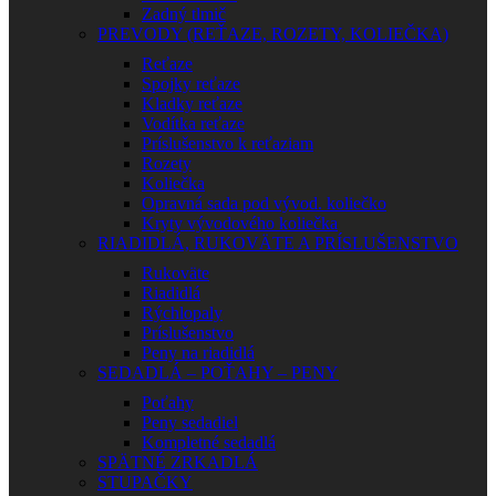
Zadný tlmič
PREVODY (REŤAZE, ROZETY, KOLIEČKA)
Reťaze
Spojky reťaze
Kladky reťaze
Vodítka reťaze
Príslušenstvo k reťaziam
Rozety
Koliečka
Opravná sada pod vývod. koliečko
Kryty vývodového koliečka
RIADIDLÁ, RUKOVÄTE A PRÍSLUŠENSTVO
Rukoväte
Riadidlá
Rýchlopaly
Príslušenstvo
Peny na riadidlá
SEDADLÁ – POŤAHY – PENY
Poťahy
Peny sedadiel
Kompletné sedadlá
SPÄTNÉ ZRKADLÁ
STUPAČKY