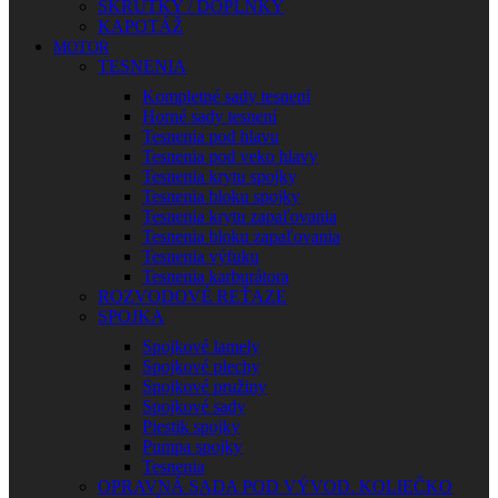
SKRUTKY / DOPLNKY
KAPOTÁŽ
MOTOR
TESNENIA
Kompletné sady tesnení
Horné sady tesnení
Tesnenia pod hlavu
Tesnenia pod veko hlavy
Tesnenia krytu spojky
Tesnenia bloku spojky
Tesnenia krytu zapaľovania
Tesnenia bloku zapaľovania
Tesnenia výfuku
Tesnenia karburátora
ROZVODOVÉ REŤAZE
SPOJKA
Spojkové lamely
Spojkové plechy
Spojkové pružiny
Spojkové sady
Piestik spojky
Pumpa spojky
Tesnenia
OPRAVNÁ SADA POD VÝVOD. KOLIEČKO