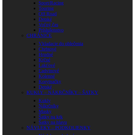
Sport/Racing
Touring
Off Road
Detské
Voľný čas
Príslušenstvo
CHRÁNIČE
Vkladacie do oblečenia
Chrbtové
Hrudné
Krčné
Lakťové
Ľadvinové
Kolenné
Korytnačky
Detské
KUKLY – NÁKRČNÍKY – ŠATKY
Kukly
Nákrčníky
Masky
Šatky na krk
Šatky na hlavu
NÁVLEKY – PODKOLIENKY