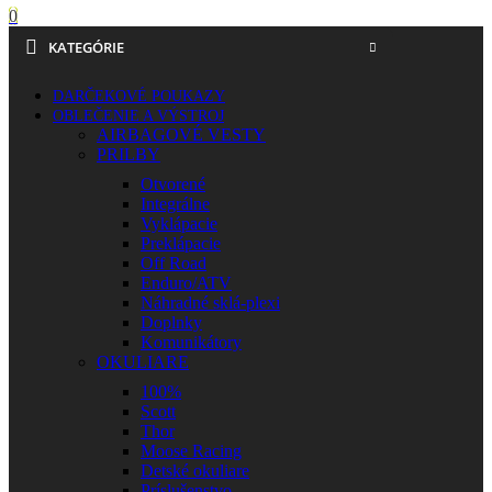
0
KATEGÓRIE
DARČEKOVÉ POUKAZY
OBLEČENIE A VÝSTROJ
AIRBAGOVÉ VESTY
PRILBY
Otvorené
Integrálne
Vyklápacie
Preklápacie
Off Road
Enduro/ATV
Náhradné sklá-plexi
Doplnky
Komunikátory
OKULIARE
100%
Scott
Thor
Moose Racing
Detské okuliare
Príslušenstvo