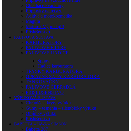
Prípravky na vzduchové filtre
Chladiace kvapaliny
Prípravky na reťaze
Aditíva a motokozmetika
Magura
Motorex Výpredaj!!!
Príslušenstvo
PALIVOVÁ SÚSTAVA
KARBURÁTORY
PALIVOVÉ FILTRE
PALIVOVÉ HADICE
Spony
Hadice karburátora
TRYSKY KARBURÁTORA
OPRAVNÉ SADY KARBURÁTORA
TANKOVAČKY
PALIVOVÉ ČERPADLÁ
PRÍSLUŠENSTVO
VÝFUKOVÁ SÚSTAVA
Chrániče a kryty výfuku
Gumy – tesnenia – silentbloky výfuku
Objímky výfuku
Príslušenstvo
BABETTA – JAWA – SIMSON
Babetta 207