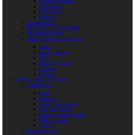
Návleky na kolená
Podkolienky
Nadkolienky
Ponožky
NEPREMOKY
REFLEXNÉ OBLEČENIE
TERMOPRÁDLO
OBLEČENIE VOĽNÝ ČAS
Tričká
Bundy / Mikiny
Obuv
Šiltovky / Čiapky
Okuliare
Doplnky
VÝBAVA A PRÍSLUŠENSTVO
BATOŽINA
Kufre
Tankvaky
Bočné a zadné tašky
Pitné vaky/batohy
Držiaky na mobil a GPS
Tašky na stehno
Ostatné
BEZPEČNOSŤ