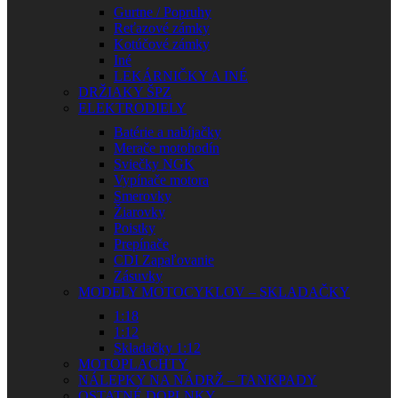
Gurtne / Popruhy
Reťazové zámky
Kotúčové zámky
Iné
LEKÁRNIČKY A INÉ
DRŽIAKY ŠPZ
ELEKTRODIELY
Batérie a nabíjačky
Merače motohodín
Sviečky NGK
Vypínače motora
Smerovky
Žiarovky
Poistky
Prepínače
CDI Zapaľovanie
Zásuvky
MODELY MOTOCYKLOV – SKLADAČKY
1:18
1:12
Skladačky 1:12
MOTOPLACHTY
NÁLEPKY NA NÁDRŽ – TANKPADY
OSTATNÉ DOPLNKY