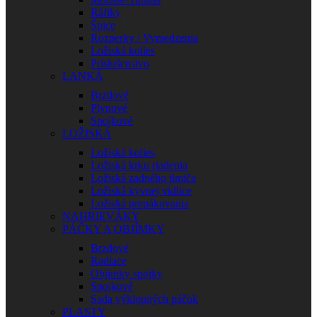
Ráfiky
Špice
Rozperky / Vymedzenia
Ložiská kolies
Príslušenstvo
LANKÁ
Brzdové
Plynové
Spojkové
LOŽISKÁ
Ložiská kolies
Ložiská krku riadenia
Ložiská zadného tlmiča
Ložiská kyvnej vidlice
Ložiská prepákovania
NAHRIEVÁKY
PÁČKY A OBJÍMKY
Brzdové
Radiace
Objímky spojky
Spojkové
Sada výklopných páčok
PLASTY