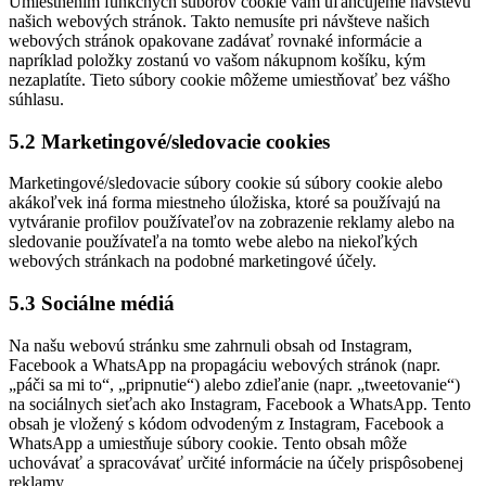
Umiestnením funkčných súborov cookie vám uľahčujeme návštevu
našich webových stránok. Takto nemusíte pri návšteve našich
webových stránok opakovane zadávať rovnaké informácie a
napríklad položky zostanú vo vašom nákupnom košíku, kým
nezaplatíte. Tieto súbory cookie môžeme umiestňovať bez vášho
súhlasu.
5.2 Marketingové/sledovacie cookies
Marketingové/sledovacie súbory cookie sú súbory cookie alebo
akákoľvek iná forma miestneho úložiska, ktoré sa používajú na
vytváranie profilov používateľov na zobrazenie reklamy alebo na
sledovanie používateľa na tomto webe alebo na niekoľkých
webových stránkach na podobné marketingové účely.
5.3 Sociálne médiá
Na našu webovú stránku sme zahrnuli obsah od Instagram,
Facebook a WhatsApp na propagáciu webových stránok (napr.
„páči sa mi to“, „pripnutie“) alebo zdieľanie (napr. „tweetovanie“)
na sociálnych sieťach ako Instagram, Facebook a WhatsApp. Tento
obsah je vložený s kódom odvodeným z Instagram, Facebook a
WhatsApp a umiestňuje súbory cookie. Tento obsah môže
uchovávať a spracovávať určité informácie na účely prispôsobenej
reklamy.