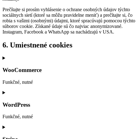
Prečítajte si prosím vyhlásenie o ochrane osobných údajov týchto
sociálnych sietí (ktoré sa môžu pravidelne meniť) a prečítajte si, čo
robia s vašimi (osobnými) údajmi, ktoré spracúvajú pomocou týchto
súborov cookie. Získané údaje sú čo najviac anonymizované.
Instagram, Facebook a WhatsApp sa nachádzajú v USA.
6. Umiestnené cookies
WooCommerce
Funkčné, nutné
Consent
to
service
WordPress
woocommerce
Funkčné, nutné
Consent
to
service