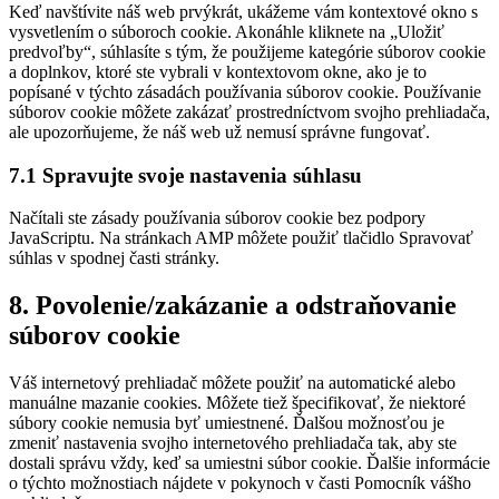
Keď navštívite náš web prvýkrát, ukážeme vám kontextové okno s
rôzne
vysvetlením o súboroch cookie. Akonáhle kliknete na „Uložiť
predvoľby“, súhlasíte s tým, že použijeme kategórie súborov cookie
a doplnkov, ktoré ste vybrali v kontextovom okne, ako je to
popísané v týchto zásadách používania súborov cookie. Používanie
súborov cookie môžete zakázať prostredníctvom svojho prehliadača,
ale upozorňujeme, že náš web už nemusí správne fungovať.
7.1 Spravujte svoje nastavenia súhlasu
Načítali ste zásady používania súborov cookie bez podpory
JavaScriptu. Na stránkach AMP môžete použiť tlačidlo Spravovať
súhlas v spodnej časti stránky.
8. Povolenie/zakázanie a odstraňovanie
súborov cookie
Váš internetový prehliadač môžete použiť na automatické alebo
manuálne mazanie cookies. Môžete tiež špecifikovať, že niektoré
súbory cookie nemusia byť umiestnené. Ďalšou možnosťou je
zmeniť nastavenia svojho internetového prehliadača tak, aby ste
dostali správu vždy, keď sa umiestni súbor cookie. Ďalšie informácie
o týchto možnostiach nájdete v pokynoch v časti Pomocník vášho