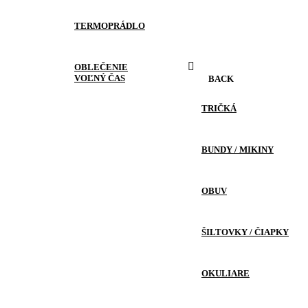
TERMOPRÁDLO
OBLEČENIE
VOĽNÝ ČAS
BACK
TRIČKÁ
BUNDY / MIKINY
OBUV
ŠILTOVKY / ČIAPKY
OKULIARE