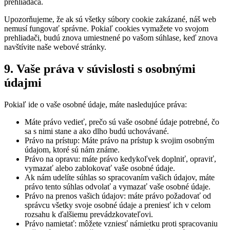
prehliadača.
Upozorňujeme, že ak sú všetky súbory cookie zakázané, náš web
nemusí fungovať správne. Pokiaľ cookies vymažete vo svojom
prehliadači, budú znova umiestnené po vašom súhlase, keď znova
navštívite naše webové stránky.
9. Vaše práva v súvislosti s osobnými
údajmi
Pokiaľ ide o vaše osobné údaje, máte nasledujúce práva:
Máte právo vedieť, prečo sú vaše osobné údaje potrebné, čo
sa s nimi stane a ako dlho budú uchovávané.
Právo na prístup: Máte právo na prístup k svojim osobným
údajom, ktoré sú nám známe.
Právo na opravu: máte právo kedykoľvek doplniť, opraviť,
vymazať alebo zablokovať vaše osobné údaje.
Ak nám udelíte súhlas so spracovaním vašich údajov, máte
právo tento súhlas odvolať a vymazať vaše osobné údaje.
Právo na prenos vašich údajov: máte právo požadovať od
správcu všetky svoje osobné údaje a preniesť ich v celom
rozsahu k ďalšiemu prevádzkovateľovi.
Právo namietať: môžete vzniesť námietku proti spracovaniu