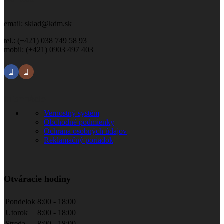
email: sklad@kdm.sk
tel.: (+421) 038 749 58 93
mobil: (+421) 0903 497 403
Informácie
Vernostný systém
Obchodné podmienky
Ochrana osobných údajov
Reklamačný poriadok
Otváracie hodiny
Pondelok
8:00 - 18:00
Utorok
8:00 - 18:00
Streda
8:00 - 18:00