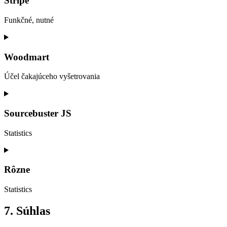
Stripe
wordpress
Funkčné, nutné
Consent
to
service
Woodmart
stripe
Účel čakajúceho vyšetrovania
Consent
to
service
Sourcebuster JS
woodmart
Statistics
Consent
to
service
Rôzne
sourcebuster-
js
Statistics
Consent
7. Súhlas
to
service