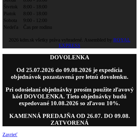
Štvrtok
8:00 - 18:00
Piatok
8:00 - 18:00
Sobota
9:00 - 12:00
Nedeľa
Čas pre rodinu
2026 kdm.sk všetky práva vyhradené. Assembled by
ROYAL
EXPRESS
DOVOLENKA
Od 25.07.2026 do 09.08.2026 je expedícia
objednávok pozastavená pre letnú dovolenku.
Pri odosielaní objednávky prosím použite zľavový
kód DOVOLENKA. Tieto objednávky budú
expedované 10.08.2026 so zľavou 10%.
KAMENNÁ PREDAJŇA OD 26.07. DO 09.08.
ZATVORENÁ
Zavrieť