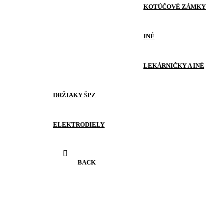
KOTÚČOVÉ ZÁMKY
INÉ
LEKÁRNIČKY A INÉ
DRŽIAKY ŠPZ
ELEKTRODIELY
BACK
BATÉRIE A NABÍJAČKY
MERAČE MOTOHODÍN