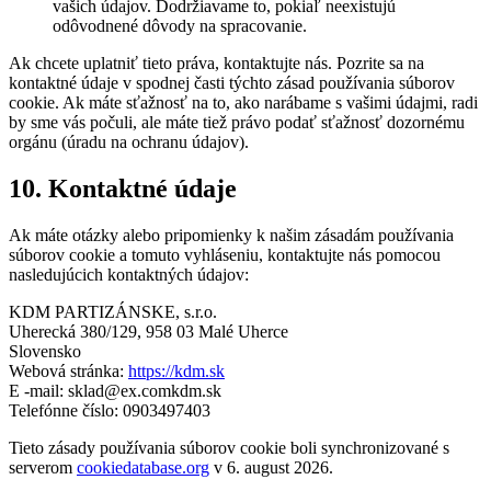
vašich údajov. Dodržiavame to, pokiaľ neexistujú
odôvodnené dôvody na spracovanie.
Ak chcete uplatniť tieto práva, kontaktujte nás. Pozrite sa na
kontaktné údaje v spodnej časti týchto zásad používania súborov
cookie. Ak máte sťažnosť na to, ako narábame s vašimi údajmi, radi
by sme vás počuli, ale máte tiež právo podať sťažnosť dozornému
orgánu (úradu na ochranu údajov).
10. Kontaktné údaje
Ak máte otázky alebo pripomienky k našim zásadám používania
súborov cookie a tomuto vyhláseniu, kontaktujte nás pomocou
nasledujúcich kontaktných údajov:
KDM PARTIZÁNSKE, s.r.o.
Uherecká 380/129, 958 03 Malé Uherce
Slovensko
Webová stránka:
https://kdm.sk
E -mail:
sklad@
ex.com
kdm.sk
Telefónne číslo: 0903497403
Tieto zásady používania súborov cookie boli synchronizované s
serverom
cookiedatabase.org
v 6. august 2026.