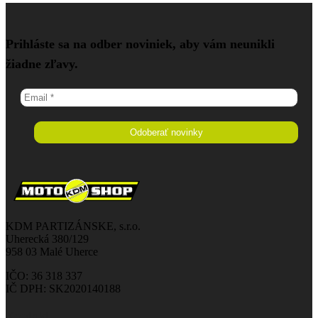
Prihláste sa na odber noviniek, aby vám neunikli
žiadne zľavy.
KDM PARTIZÁNSKE, s.r.o.
Uherecká 380/129
958 03 Malé Uherce
IČO: 36 318 337
IČ DPH: SK2020140188
Kontakt