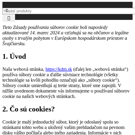
Tieto Zásady používania súborov cookie boli naposledy
aktualizované 14. marec 2024 a vzťahujú sa na občanov a legálne
osoby s trvalým pobytom v Európskom hospodárskom priestore a
Švajčiarsku.
1. Úvod
Naša webová stránka,
https://kdm.sk
(ďalej len „webová stránka“)
používa súbory cookie a ďalšie súvisiace technológie (všetky
technológie sa kvôli pohodliu označujú ako „súbory cookie“).
Súbory cookie umiestňujú aj tretie strany, ktoré sme zapojili. V
nižšie uvedenom dokumente vás informujeme o používaní súborov
cookie na našich webových stránkach.
2. Čo sú cookies?
Cookie je malý jednoduchý súbor, ktorý je odoslaný spolu so
stránkami tohto webu a uložený vašim prehliadačom na pevnom
disku vášho počítača alebo iného zariadenia. Informácie v nich