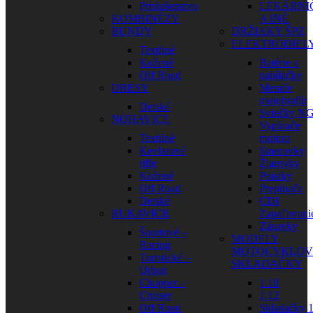
Príslušenstvo
LEKÁRNI
KOMBINÉZY
A INÉ
BUNDY
DRŽIAKY ŠPZ
ELEKTRODIEL
Textilné
Kožené
Batérie a
Off Road
nabíjačky
DRESY
Merače
motohodín
Detské
Sviečky N
NOHAVICE
Vypínače
Textilné
motora
Kevlarové
Smerovky
rifle
Žiarovky
Kožené
Poistky
Off Road
Prepínače
Detské
CDI
RUKAVICE
Zapaľovani
Zásuvky
Športové –
MODELY
Racing
MOTOCYKLOV
Turistické –
SKLADAČKY
Urban
Chopper –
1:18
Cruiser
1:12
Off Road
Skladačky 1