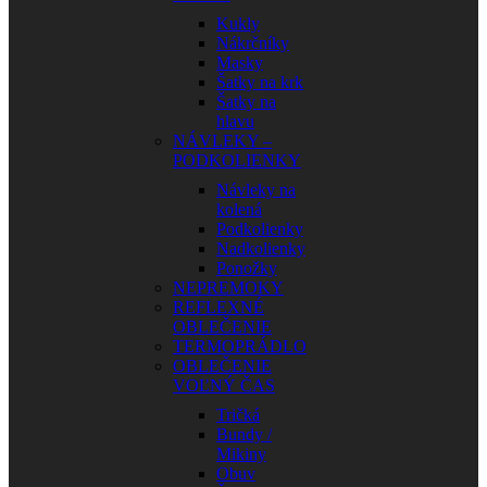
Kukly
Nákrčníky
Masky
Šatky na krk
Šatky na
hlavu
NÁVLEKY –
PODKOLIENKY
Návleky na
kolená
Podkolienky
Nadkolienky
Ponožky
NEPREMOKY
REFLEXNÉ
OBLEČENIE
TERMOPRÁDLO
OBLEČENIE
VOĽNÝ ČAS
Tričká
Bundy /
Mikiny
Obuv