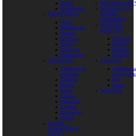
Detské
MOTOPLACHT
Príslušenstvo
NÁLEPKY NA
ČIŽMY/OBUV
NÁDRŽ –
TANKPADY
Urban
OSTATNÉ
Sport/Racing
DOPLNKY
Touring
Off Road
Kľúčenky
Detské
Nálepky
Voľný čas
Hrnčeky
Príslušenstvo
Dáždniky
CHRÁNIČE
STOJANY
Vkladacie do
Adaptéry n
oblečenia
kyvnú vidli
Chrbtové
MX
Hrudné
Cestné
Krčné
NÁRADIE
Lakťové
Ľadvinové
Kolenné
Korytnačky
Detské
KUKLY –
NÁKRČNÍKY –
ŠATKY