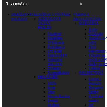
KATEGÓRIE
DARČEKOVÉ
OBLEČENIE A VÝSTROJ
VÝBAVA A
AIRBAGOVÉ
POUKAZY
PRÍSLUŠENSTVO
VESTY
BATOŽINA
PRILBY
Kufre
Otvorené
Tankvaky
Integrálne
Bočné a za
Vyklápacie
tašky
Preklápacie
Pitné
Off Road
vaky/batoh
Enduro/ATV
Držiaky na
Náhradné
mobil a GP
sklá-plexi
Tašky na st
Doplnky
Ostatné
Komunikátory
BEZPEČNOSŤ
OKULIARE
Gurtne /
100%
Popruhy
Scott
Reťazové
Thor
zámky
Moose Racing
Kotúčové
Detské
zámky
okuliare
Iné