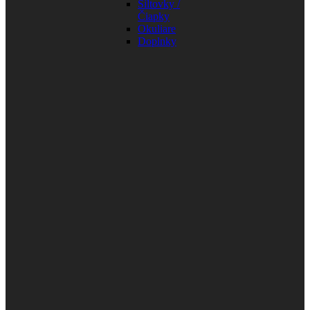
Šiltovky /
Čiapky
Okuliare
Doplnky