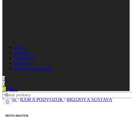
Úvod
Obchod
Výrobcovia
Kontakt
Obuvnícke materiály
0
0
0
0,00
€
Domov
/
RÁM A PODVOZOK
/
BRZDOVÁ SÚSTAVA
MOTO-MASTER