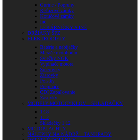
Gurtne / Popruhy
Reťazové zámky
Kotúčové zámky
Iné
LEKÁRNIČKY A INÉ
DRŽIAKY ŠPZ
ELEKTRODIELY
Batérie a nabíjačky
Merače motohodín
Sviečky NGK
Vypínače motora
Smerovky
Žiarovky
Poistky
Prepínače
CDI Zapaľovanie
Zásuvky
MODELY MOTOCYKLOV – SKLADAČKY
1:18
1:12
Skladačky 1:12
MOTOPLACHTY
NÁLEPKY NA NÁDRŽ – TANKPADY
OSTATNÉ DOPLNKY