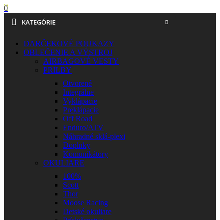
0
KATEGÓRIE
DARČEKOVÉ POUKAZY
OBLEČENIE A VÝSTROJ
AIRBAGOVÉ VESTY
PRILBY
Otvorené
Integrálne
Vyklápacie
Preklápacie
Off Road
Enduro/ATV
Náhradné sklá-plexi
Doplnky
Komunikátory
OKULIARE
100%
Scott
Thor
Moose Racing
Detské okuliare