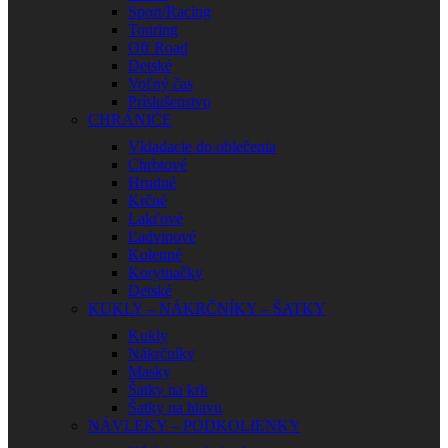
Sport/Racing
Touring
Off Road
Detské
Voľný čas
Príslušenstvo
CHRÁNIČE
Vkladacie do oblečenia
Chrbtové
Hrudné
Krčné
Lakťové
Ľadvinové
Kolenné
Korytnačky
Detské
KUKLY – NÁKRČNÍKY – ŠATKY
Kukly
Nákrčníky
Masky
Šatky na krk
Šatky na hlavu
NÁVLEKY – PODKOLIENKY