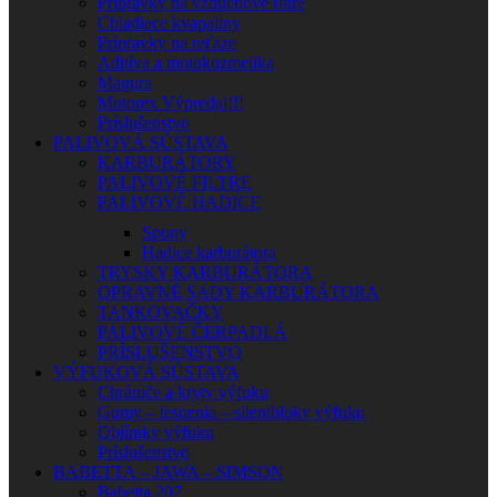
Prípravky na vzduchové filtre
Chladiace kvapaliny
Prípravky na reťaze
Aditíva a motokozmetika
Magura
Motorex Výpredaj!!!
Príslušenstvo
PALIVOVÁ SÚSTAVA
KARBURÁTORY
PALIVOVÉ FILTRE
PALIVOVÉ HADICE
Spony
Hadice karburátora
TRYSKY KARBURÁTORA
OPRAVNÉ SADY KARBURÁTORA
TANKOVAČKY
PALIVOVÉ ČERPADLÁ
PRÍSLUŠENSTVO
VÝFUKOVÁ SÚSTAVA
Chrániče a kryty výfuku
Gumy – tesnenia – silentbloky výfuku
Objímky výfuku
Príslušenstvo
BABETTA – JAWA – SIMSON
Babetta 207