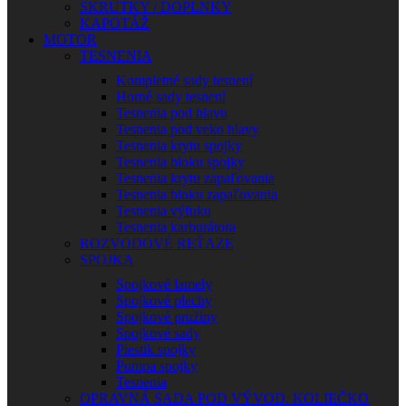
SKRUTKY / DOPLNKY
KAPOTÁŽ
MOTOR
TESNENIA
Kompletné sady tesnení
Horné sady tesnení
Tesnenia pod hlavu
Tesnenia pod veko hlavy
Tesnenia krytu spojky
Tesnenia bloku spojky
Tesnenia krytu zapaľovania
Tesnenia bloku zapaľovania
Tesnenia výfuku
Tesnenia karburátora
ROZVODOVÉ REŤAZE
SPOJKA
Spojkové lamely
Spojkové plechy
Spojkové pružiny
Spojkové sady
Piestik spojky
Pumpa spojky
Tesnenia
OPRAVNÁ SADA POD VÝVOD. KOLIEČKO