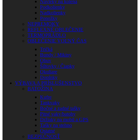
Návleky na kolená
Podkolienky
Nadkolienky
Ponožky
NEPREMOKY
REFLEXNÉ OBLEČENIE
TERMOPRÁDLO
OBLEČENIE VOĽNÝ ČAS
Tričká
Bundy / Mikiny
Obuv
Šiltovky / Čiapky
Okuliare
Doplnky
VÝBAVA A PRÍSLUŠENSTVO
BATOŽINA
Kufre
Tankvaky
Bočné a zadné tašky
Pitné vaky/batohy
Držiaky na mobil a GPS
Tašky na stehno
Ostatné
BEZPEČNOSŤ