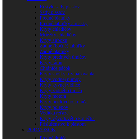
Restyle sady plastov
Sady plastov
Predné blatníky
Predné tabuľky a masky
Kryty chladičov
Mriežky chladičov
Kryty airboxu
Zadné (bočné) tabuľky
Zadné blatníky
Kryty predných tlmičov
Kryty rámu
Chrániče páčok
Kryty spojky a zapaľovania
Kryty vodnej pumpy
Kryty kyvnej vidlice
Kryty zadného tlmiča
Kryty motora
Kryty brzdového kotúča
Kryty polepov
Vodítka reťaze
Kryty vývodového koliečka
Príslušenstvo k plastom
PODVOZOK
Predné tlmiče