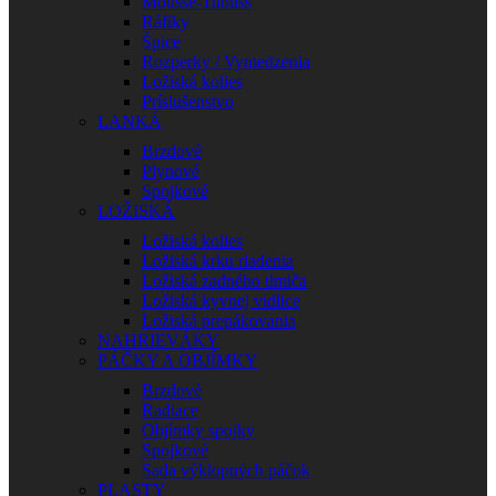
Mousse-Tubliss
Ráfiky
Špice
Rozperky / Vymedzenia
Ložiská kolies
Príslušenstvo
LANKÁ
Brzdové
Plynové
Spojkové
LOŽISKÁ
Ložiská kolies
Ložiská krku riadenia
Ložiská zadného tlmiča
Ložiská kyvnej vidlice
Ložiská prepákovania
NAHRIEVÁKY
PÁČKY A OBJÍMKY
Brzdové
Radiace
Objímky spojky
Spojkové
Sada výklopných páčok
PLASTY