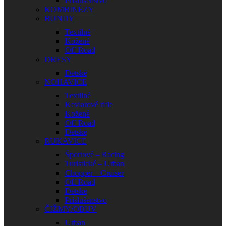
Príslušenstvo
KOMBINÉZY
BUNDY
Textilné
Kožené
Off Road
DRESY
Detské
NOHAVICE
Textilné
Kevlarové rifle
Kožené
Off Road
Detské
RUKAVICE
Športové – Racing
Turistické – Urban
Chopper – Cruiser
Off Road
Detské
Príslušenstvo
ČIŽMY/OBUV
Urban