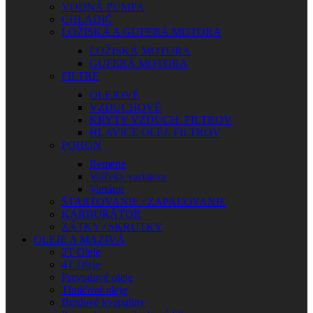
VODNÁ PUMPA
CHLADIČ
LOŽISKÁ A GUFERÁ MOTORA
LOŽISKÁ MOTORA
GUFERÁ MOTORA
FILTRE
OLEJOVÉ
VZDUCHOVÉ
KRYTY VZDUCH. FILTROV
HLAVICE OLEJ. FILTROV
POHON
Remene
Valčeky variátora
Variátor
ŠTARTOVANIE / ZAPAĽOVANIE
KARBURÁTOR
ZÁTKY / SKRUTKY
OLEJE A MAZIVÁ
2T Oleje
4T Oleje
Prevodové oleje
Tlmičové oleje
Brzdové kvapaliny