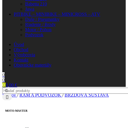
Babetta 210
Jawa
PITBIKE – MINIBIKE – MINICROSS – ATV
Duše / Pneumatiky
Riadenie / Brzdy
Motor / Pohon
Podvozok
Úvod
Obchod
Výrobcovia
Kontakt
Obuvnícke materiály
0
0
0
0,00
€
Domov
/
RÁM A PODVOZOK
/
BRZDOVÁ SÚSTAVA
MOTO-MASTER