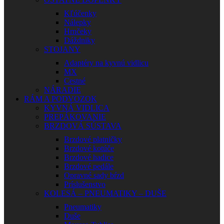
Kľúčenky
Nálepky
Hrnčeky
Dáždniky
STOJANY
Adaptéry na kyvnú vidlicu
MX
Cestné
NÁRADIE
RÁM A PODVOZOK
KYVNÁ VIDLICA
PREPÁKOVANIE
BRZDOVÁ SÚSTAVA
Brzdové platničky
Brzdové kotúče
Brzdové hadice
Brzdové pedále
Opravné sady bŕzd
Príslušenstvo
KOLESÁ – PNEUMATIKY – DUŠE
Pneumatiky
Duše