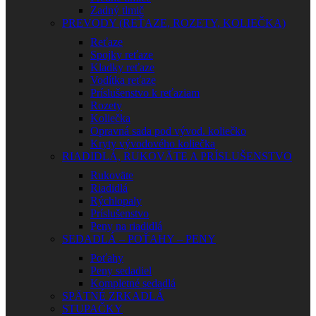
Zadný tlmič
PREVODY (REŤAZE, ROZETY, KOLIEČKA)
Reťaze
Spojky reťaze
Kladky reťaze
Vodítka reťaze
Príslušenstvo k reťaziam
Rozety
Koliečka
Opravná sada pod vývod. koliečko
Kryty vývodového koliečka
RIADIDLÁ, RUKOVÄTE A PRÍSLUŠENSTVO
Rukoväte
Riadidlá
Rýchlopaly
Príslušenstvo
Peny na riadidlá
SEDADLÁ – POŤAHY – PENY
Poťahy
Peny sedadiel
Kompletné sedadlá
SPÄTNÉ ZRKADLÁ
STUPAČKY