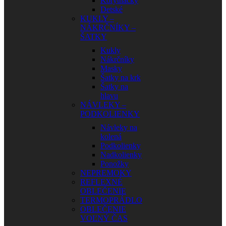
Korytnačky
Detské
KUKLY –
NÁKRČNÍKY –
ŠATKY
Kukly
Nákrčníky
Masky
Šatky na krk
Šatky na
hlavu
NÁVLEKY –
PODKOLIENKY
Návleky na
kolená
Podkolienky
Nadkolienky
Ponožky
NEPREMOKY
REFLEXNÉ
OBLEČENIE
TERMOPRÁDLO
OBLEČENIE
VOĽNÝ ČAS