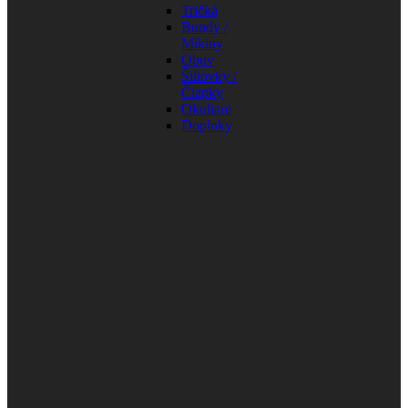
Tričká
Bundy /
Mikiny
Obuv
Šiltovky /
Čiapky
Okuliare
Doplnky