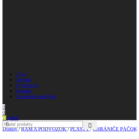
Úvod
Obchod
Výrobcovia
Kontakt
Obuvnícke materiály
0
0
0
0,00
€
Domov
/
RÁM A PODVOZOK
/
PLASTY
/
CHRÁNIČE PÁČOK