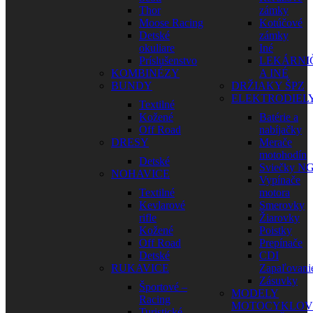
Thor
zámky
Moose Racing
Kotúčové
Detské
zámky
okuliare
Iné
Príslušenstvo
LEKÁRNI
KOMBINÉZY
A INÉ
BUNDY
DRŽIAKY ŠPZ
ELEKTRODIEL
Textilné
Kožené
Batérie a
Off Road
nabíjačky
DRESY
Merače
motohodín
Detské
Sviečky N
NOHAVICE
Vypínače
Textilné
motora
Kevlarové
Smerovky
rifle
Žiarovky
Kožené
Poistky
Off Road
Prepínače
Detské
CDI
RUKAVICE
Zapaľovani
Zásuvky
Športové –
MODELY
Racing
MOTOCYKLOV
Turistické –