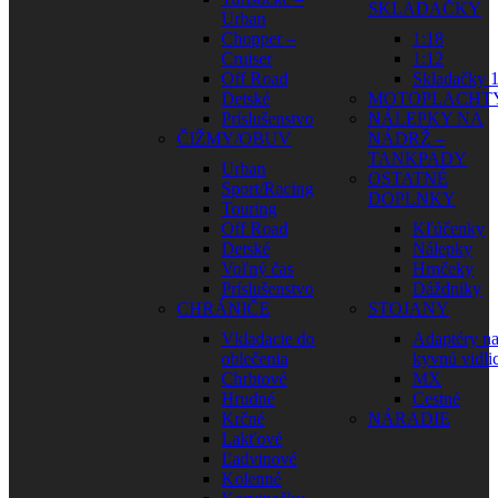
SKLADAČKY
Urban
Chopper –
1:18
Cruiser
1:12
Off Road
Skladačky 1
Detské
MOTOPLACHT
Príslušenstvo
NÁLEPKY NA
ČIŽMY/OBUV
NÁDRŽ –
TANKPADY
Urban
OSTATNÉ
Sport/Racing
DOPLNKY
Touring
Off Road
Kľúčenky
Detské
Nálepky
Voľný čas
Hrnčeky
Príslušenstvo
Dáždniky
CHRÁNIČE
STOJANY
Vkladacie do
Adaptéry n
oblečenia
kyvnú vidli
Chrbtové
MX
Hrudné
Cestné
Krčné
NÁRADIE
Lakťové
Ľadvinové
Kolenné