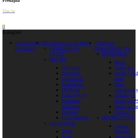
Predajňa
Viac tu
0
Kategórie
DARČEKOVÉ
OBLEČENIE A VÝSTROJ
VÝBAVA A
AIRBAGOVÉ
POUKAZY
PRÍSLUŠENSTVO
VESTY
BATOŽINA
PRILBY
Kufre
Otvorené
Tankvaky
Integrálne
Bočné a za
Vyklápacie
tašky
Preklápacie
Pitné
Off Road
vaky/batoh
Enduro/ATV
Držiaky na
Náhradné
mobil a GP
sklá-plexi
Tašky na st
Doplnky
Ostatné
Komunikátory
BEZPEČNOSŤ
OKULIARE
Gurtne /
100%
Popruhy
Scott
Reťazové