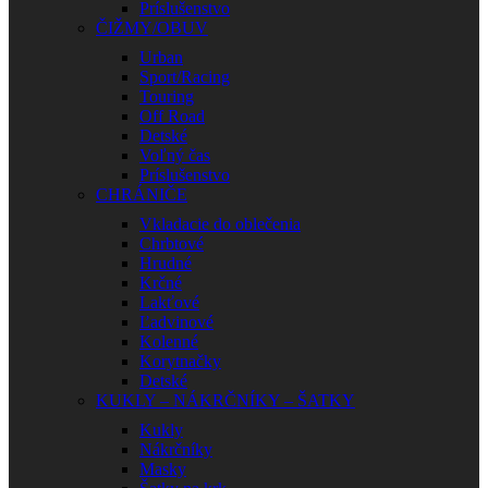
Príslušenstvo
ČIŽMY/OBUV
Urban
Sport/Racing
Touring
Off Road
Detské
Voľný čas
Príslušenstvo
CHRÁNIČE
Vkladacie do oblečenia
Chrbtové
Hrudné
Krčné
Lakťové
Ľadvinové
Kolenné
Korytnačky
Detské
KUKLY – NÁKRČNÍKY – ŠATKY
Kukly
Nákrčníky
Masky