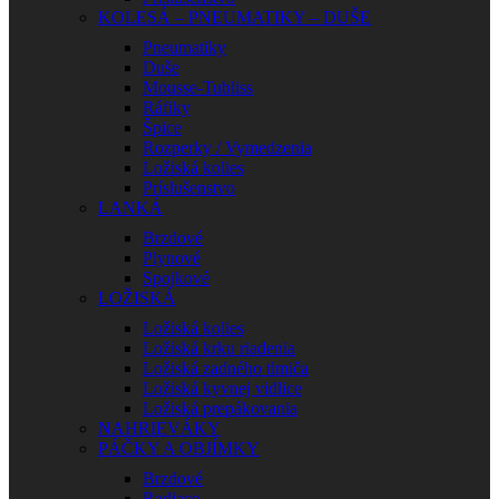
KOLESÁ – PNEUMATIKY – DUŠE
Pneumatiky
Duše
Mousse-Tubliss
Ráfiky
Špice
Rozperky / Vymedzenia
Ložiská kolies
Príslušenstvo
LANKÁ
Brzdové
Plynové
Spojkové
LOŽISKÁ
Ložiská kolies
Ložiská krku riadenia
Ložiská zadného tlmiča
Ložiská kyvnej vidlice
Ložiská prepákovania
NAHRIEVÁKY
PÁČKY A OBJÍMKY
Brzdové
Radiace