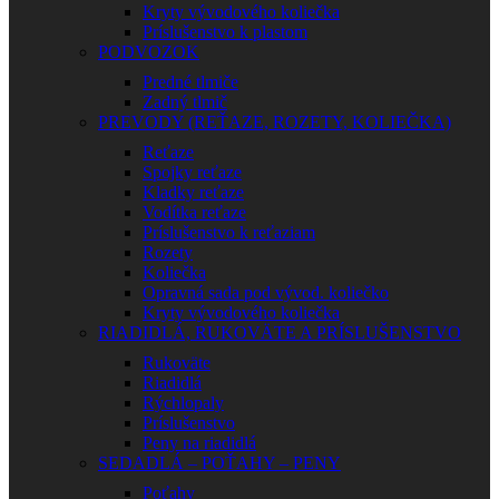
Kryty vývodového koliečka
Príslušenstvo k plastom
PODVOZOK
Predné tlmiče
Zadný tlmič
PREVODY (REŤAZE, ROZETY, KOLIEČKA)
Reťaze
Spojky reťaze
Kladky reťaze
Vodítka reťaze
Príslušenstvo k reťaziam
Rozety
Koliečka
Opravná sada pod vývod. koliečko
Kryty vývodového koliečka
RIADIDLÁ, RUKOVÄTE A PRÍSLUŠENSTVO
Rukoväte
Riadidlá
Rýchlopaly
Príslušenstvo
Peny na riadidlá
SEDADLÁ – POŤAHY – PENY
Poťahy