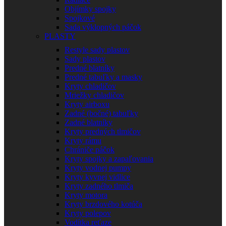
Objímky spojky
Spojkové
Sada výklopných páčok
PLASTY
Restyle sady plastov
Sady plastov
Predné blatníky
Predné tabuľky a masky
Kryty chladičov
Mriežky chladičov
Kryty airboxu
Zadné (bočné) tabuľky
Zadné blatníky
Kryty predných tlmičov
Kryty rámu
Chrániče páčok
Kryty spojky a zapaľovania
Kryty vodnej pumpy
Kryty kyvnej vidlice
Kryty zadného tlmiča
Kryty motora
Kryty brzdového kotúča
Kryty polepov
Vodítka reťaze