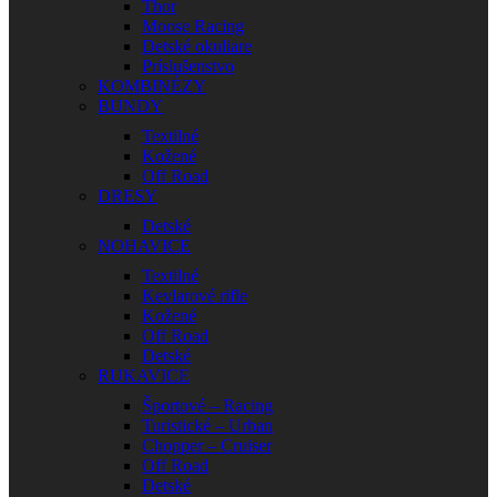
Thor
Moose Racing
Detské okuliare
Príslušenstvo
KOMBINÉZY
BUNDY
Textilné
Kožené
Off Road
DRESY
Detské
NOHAVICE
Textilné
Kevlarové rifle
Kožené
Off Road
Detské
RUKAVICE
Športové – Racing
Turistické – Urban
Chopper – Cruiser
Off Road
Detské