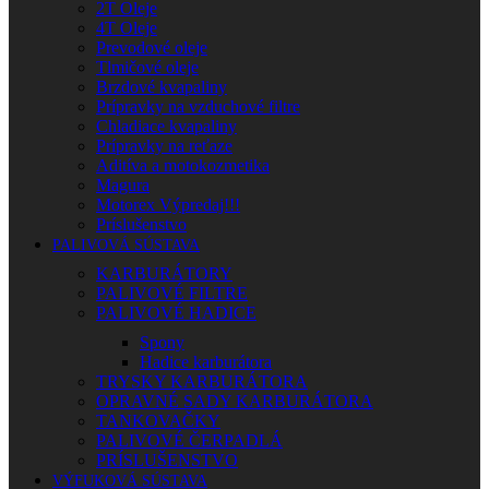
2T Oleje
4T Oleje
Prevodové oleje
Tlmičové oleje
Brzdové kvapaliny
Prípravky na vzduchové filtre
Chladiace kvapaliny
Prípravky na reťaze
Aditíva a motokozmetika
Magura
Motorex Výpredaj!!!
Príslušenstvo
PALIVOVÁ SÚSTAVA
KARBURÁTORY
PALIVOVÉ FILTRE
PALIVOVÉ HADICE
Spony
Hadice karburátora
TRYSKY KARBURÁTORA
OPRAVNÉ SADY KARBURÁTORA
TANKOVAČKY
PALIVOVÉ ČERPADLÁ
PRÍSLUŠENSTVO
VÝFUKOVÁ SÚSTAVA