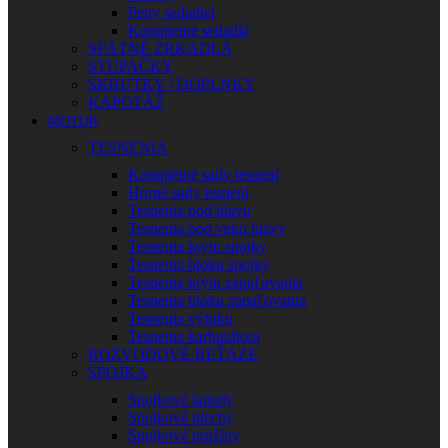
Peny sedadiel
Kompletné sedadlá
SPÄTNÉ ZRKADLÁ
STUPAČKY
SKRUTKY / DOPLNKY
KAPOTÁŽ
MOTOR
TESNENIA
Kompletné sady tesnení
Horné sady tesnení
Tesnenia pod hlavu
Tesnenia pod veko hlavy
Tesnenia krytu spojky
Tesnenia bloku spojky
Tesnenia krytu zapaľovania
Tesnenia bloku zapaľovania
Tesnenia výfuku
Tesnenia karburátora
ROZVODOVÉ REŤAZE
SPOJKA
Spojkové lamely
Spojkové plechy
Spojkové pružiny