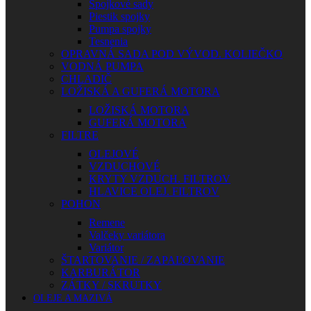
Spojkové sady
Piestik spojky
Pumpa spojky
Tesnenia
OPRAVNÁ SADA POD VÝVOD. KOLIEČKO
VODNÁ PUMPA
CHLADIČ
LOŽISKÁ A GUFERÁ MOTORA
LOŽISKÁ MOTORA
GUFERÁ MOTORA
FILTRE
OLEJOVÉ
VZDUCHOVÉ
KRYTY VZDUCH. FILTROV
HLAVICE OLEJ. FILTROV
POHON
Remene
Valčeky variátora
Variátor
ŠTARTOVANIE / ZAPAĽOVANIE
KARBURÁTOR
ZÁTKY / SKRUTKY
OLEJE A MAZIVÁ