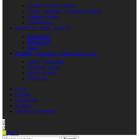
Chrániče a kryty výfuku
Gumy – tesnenia – silentbloky výfuku
Objímky výfuku
Príslušenstvo
BABETTA – JAWA – SIMSON
Babetta 207
Babetta 210
Jawa
PITBIKE – MINIBIKE – MINICROSS – ATV
Duše / Pneumatiky
Riadenie / Brzdy
Motor / Pohon
Podvozok
Úvod
Obchod
Výrobcovia
Kontakt
Obuvnícke materiály
0
0
0
0,00
€