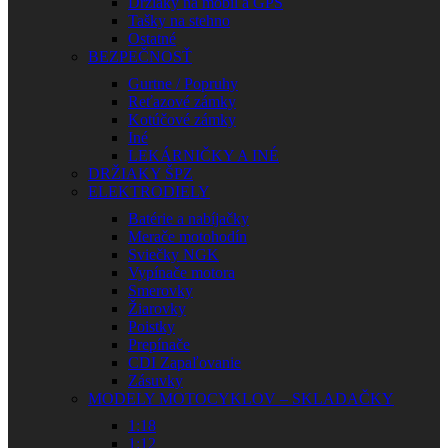
Držiaky na mobil a GPS
Tašky na stehno
Ostatné
BEZPEČNOSŤ
Gurtne / Popruhy
Reťazové zámky
Kotúčové zámky
Iné
LEKÁRNIČKY A INÉ
DRŽIAKY ŠPZ
ELEKTRODIELY
Batérie a nabíjačky
Merače motohodín
Sviečky NGK
Vypínače motora
Smerovky
Žiarovky
Poistky
Prepínače
CDI Zapaľovanie
Zásuvky
MODELY MOTOCYKLOV – SKLADAČKY
1:18
1:12