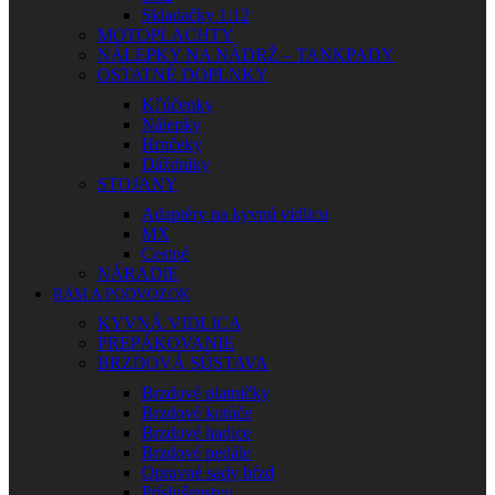
Skladačky 1:12
MOTOPLACHTY
NÁLEPKY NA NÁDRŽ – TANKPADY
OSTATNÉ DOPLNKY
Kľúčenky
Nálepky
Hrnčeky
Dáždniky
STOJANY
Adaptéry na kyvnú vidlicu
MX
Cestné
NÁRADIE
RÁM A PODVOZOK
KYVNÁ VIDLICA
PREPÁKOVANIE
BRZDOVÁ SÚSTAVA
Brzdové platničky
Brzdové kotúče
Brzdové hadice
Brzdové pedále
Opravné sady bŕzd
Príslušenstvo