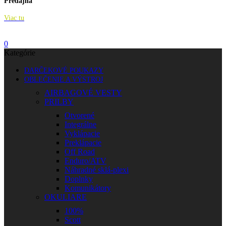
Predajňa
Viac tu
0
Kategórie
DARČEKOVÉ POUKAZY
OBLEČENIE A VÝSTROJ
AIRBAGOVÉ VESTY
PRILBY
Otvorené
Integrálne
Vyklápacie
Preklápacie
Off Road
Enduro/ATV
Náhradné sklá-plexi
Doplnky
Komunikátory
OKULIARE
100%
Scott