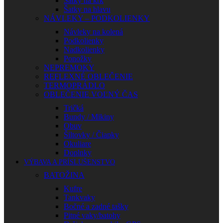
Šatky na krk
Šatky na hlavu
NÁVLEKY – PODKOLIENKY
Návleky na kolená
Podkolienky
Nadkolienky
Ponožky
NEPREMOKY
REFLEXNÉ OBLEČENIE
TERMOPRÁDLO
OBLEČENIE VOĽNÝ ČAS
Tričká
Bundy / Mikiny
Obuv
Šiltovky / Čiapky
Okuliare
Doplnky
VÝBAVA A PRÍSLUŠENSTVO
BATOŽINA
Kufre
Tankvaky
Bočné a zadné tašky
Pitné vaky/batohy