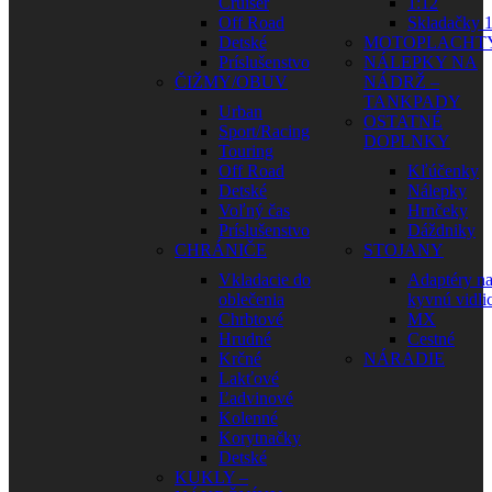
Cruiser
1:12
Off Road
Skladačky 1
Detské
MOTOPLACHT
Príslušenstvo
NÁLEPKY NA
ČIŽMY/OBUV
NÁDRŽ –
TANKPADY
Urban
OSTATNÉ
Sport/Racing
DOPLNKY
Touring
Off Road
Kľúčenky
Detské
Nálepky
Voľný čas
Hrnčeky
Príslušenstvo
Dáždniky
CHRÁNIČE
STOJANY
Vkladacie do
Adaptéry n
oblečenia
kyvnú vidli
Chrbtové
MX
Hrudné
Cestné
Krčné
NÁRADIE
Lakťové
Ľadvinové
Kolenné
Korytnačky
Detské
KUKLY –