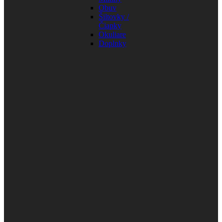
Obuv
Šiltovky /
Čiapky
Okuliare
Doplnky