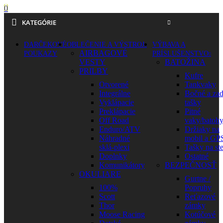
0
KATEGÓRIE
DARČEKOVÉ
OBLEČENIE A VÝSTROJ
VÝBAVA A
AIRBAGOVÉ
POUKAZY
PRÍSLUŠENSTVO
VESTY
BATOŽINA
PRILBY
Kufre
Otvorené
Tankvaky
Integrálne
Bočné a za
Vyklápacie
tašky
Preklápacie
Pitné
Off Road
vaky/batoh
Enduro/ATV
Držiaky na
Náhradné
mobil a GP
sklá-plexi
Tašky na st
Doplnky
Ostatné
Komunikátory
BEZPEČNOSŤ
OKULIARE
Gurtne /
100%
Popruhy
Scott
Reťazové
Thor
zámky
Moose Racing
Kotúčové