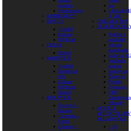
Detské
zámky
okuliare
Iné
Príslušenstvo
LEKÁRNI
KOMBINÉZY
A INÉ
BUNDY
DRŽIAKY ŠPZ
ELEKTRODIEL
Textilné
Kožené
Batérie a
Off Road
nabíjačky
DRESY
Merače
motohodín
Detské
Sviečky N
NOHAVICE
Vypínače
Textilné
motora
Kevlarové
Smerovky
rifle
Žiarovky
Kožené
Poistky
Off Road
Prepínače
Detské
CDI
RUKAVICE
Zapaľovani
Zásuvky
Športové –
MODELY
Racing
MOTOCYKLOV
Turistické –
SKLADAČKY
Urban
Chopper –
1:18