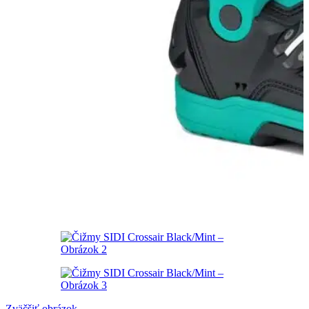
Zväčšiť obrázok