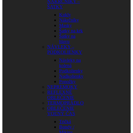
NÁKRČNÍKY –
ŠATKY
Kukly
Nákrčníky
Masky
Šatky na krk
Šatky na
hlavu
NÁVLEKY –
PODKOLIENKY
Návleky na
kolená
Podkolienky
Nadkolienky
Ponožky
NEPREMOKY
REFLEXNÉ
OBLEČENIE
TERMOPRÁDLO
OBLEČENIE
VOĽNÝ ČAS
Tričká
Bundy /
Mikiny