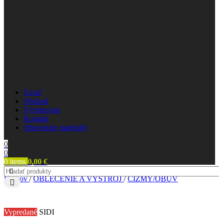
Úvod
Obchod
Výrobcovia
Kontakt
Obuvnícke materiály
0
0
0
items
0,00
€
Domov
/
OBLEČENIE A VÝSTROJ
/
ČIŽMY/OBUV
Vypredané
SIDI