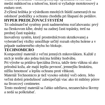
medzi mäkkosťou a tuhosťou, ktorú si vyžaduje motokrosový a
enduro svet.
Zvýšená hrúbka je výsledkom mnohých štúdií zameraných na
odolnosť podrážky a ochranu chodidla pri šliapaní do pedálov.
HYPER PREDLŽOVACÍ SYSTÉM
Tri odnímateľné systémy proti nadmernému rozťahovaniu: prvý
na členkovom kĺbe, druhý na zadnej časti topánky, tretí na
prednej časti topánky.
Inovatívny systém, ktorý prostredníctvom skrutkovanej a
vyberateľnej vložky umožňuje určitý rozsah ohybu holene a v
prípade nadmerného ohybu ho blokuje.
TECHNOMICRO
Kompozitný materiál z veľmi jemných mikrovlákien. Každé z
nich je tenšie ako jedna tisícina hrúbky hodvábu.
Pri výrobe sa pridáva špeciálna živica, takže tieto vlákna sú ako
prírodná koža, ale majú lepšiu pevnosť, jemnejšiu štruktúru,
nižšiu hmotnosť a lepšiu ochranu proti vlhkosti.
Materiál Technomicro je tiež vysoko odolný voči oderu. Jeho
veľmi dobrú priedušnosť zabezpečujú viac ako tri milióny pórov
na štvorcový centimeter.
Tento moderný materiál sa ľahko udržiava, nezanecháva škvrny
a nedá sa poškriabať.