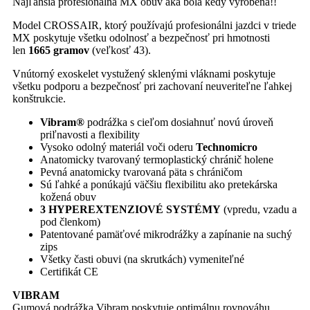
Najľahšia profesionálna MX obuv aká bola kedy vyrobená!!
Model CROSSAIR, ktorý používajú profesionálni jazdci v triede
MX poskytuje všetku odolnosť a bezpečnosť pri hmotnosti
len
1665 gramov
(veľkosť 43).
Vnútorný exoskelet vystužený sklenými vláknami poskytuje
všetku podporu a bezpečnosť pri zachovaní neuveriteľne ľahkej
konštrukcie.
Vibram®
podrážka s cieľom dosiahnuť novú úroveň
priľnavosti a flexibility
Vysoko odolný materiál voči oderu
Technomicro
Anatomicky tvarovaný termoplastický chránič holene
Pevná anatomicky tvarovaná päta s chráničom
Sú ľahké a ponúkajú väčšiu flexibilitu ako pretekárska
kožená obuv
3 HYPEREXTENZIOVÉ SYSTÉMY
(vpredu, vzadu a
pod členkom)
Patentované pamäťové mikrodrážky a zapínanie na suchý
zips
Všetky časti obuvi (na skrutkách) vymeniteľné
Certifikát CE
VIBRAM
Gumová podrážka Vibram poskytuje optimálnu rovnováhu